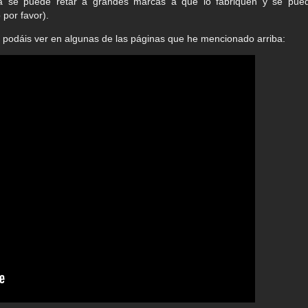
na se puede retar a grandes marcas a que lo fabriquen y se pue
 por favor).
o podáis ver en algunas de las páginas que he mencionado arriba: