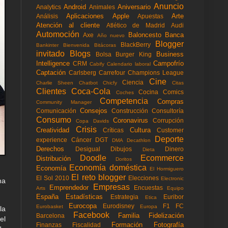
Anuncio
Android
Aniversario
Analytics
Animales
Aplicaciones
Apple
Arte
Análisis
Apuestas
Atención al cliente
Atlético de Madrid
Audi
Automoción
Baloncesto
Banca
Axe
Año nuevo
Blogger
BlackBerry
Bankinter
Bienvenida
Bitácoras
invitado
Blogs
Business
Bolsa
Burger King
Intelligence
Campofrío
CRM
Cabify
Calendario laboral
Captación
Carlsberg
Carrefour
Champions League
Cine
Ciencia
Charlie Sheen
Chatbot
Chicfy
Citas
Clientes
Coca-Cola
Cocina
Comics
Coches
Competencia
Compras
Community Manager
Consejos
Comunicación
Construcción
Consultoría
Consumo
Coronavirus
Corrupción
Copa Davids
Crisis
Creatividad
Cultura
Críticas
Customer
Deporte
experience
Cáncer
DGT
DMA
Decathlon
Derechos
Desigual
Dibujos
Dinero
Dieta
Doodle
Ecommerce
Distribución
Doritos
Economía doméstica
Economía
El Hormiguero
El reto blogger
El Sol 2010
Elecciones
Electronic
na
Empresas
Emprendedor
Encuestas
Arts
Equipo
España
Estadísticas
Estrategia
Euribor
Etica
Eurocopa
Eurodisney
F1
FC
Eurobasket
Europa
la
Facebook
Familia
Fidelización
Barcelona
el
Formación
Fotografía
Finanzas
Fiscalidad