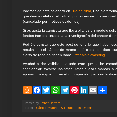
Además de esto colabora en
Hilo de Vida
, una platafor
que iban a celebrar el Tetival, primer encuentro nacion
(cancelado por motivos evidentes)
Si os gusta la camiseta que lleva ella, es un modelo soli
fondos irán destinados a la investigación del cáncer d
Podréis pensar que este post se tendría que haber es
resulta que el cáncer de mama está todos los días, c
cierto de rosa no tienen nada...
#noalpinkwashing
Ayudad a dar visibilidad a todo esto que os he contad
concienciar, tocarse las tetas, retar a esas marcas a c
apoyar... así que.. muévelo, compártelo, pero no lo deje
M
F
T
W
T
P
L
E
S
e
a
w
h
e
i
i
m
h
n
c
i
a
l
n
n
a
a
e
e
t
t
e
t
k
i
r
Posted by
Esther Herrera
a
b
t
s
g
e
e
l
e
Labels:
Cáncer
,
Mujeres
,
SujetadorLola
,
Uniteta
m
o
e
A
r
r
d
e
o
r
p
a
e
I