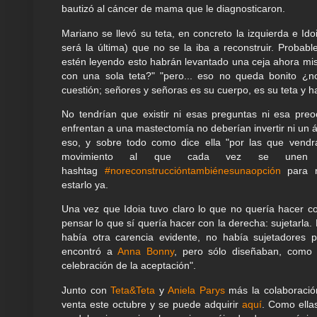
bautizó al cáncer de mama que le diagnosticaron.
Mariano se llevó su teta, en concreto la izquierda e Ido
será la última) que no se la iba a reconstruir. Prob
estén leyendo esto habrán levantado una ceja ahora mis
con una sola teta?" "pero... eso no queda bonito ¿no
cuestión; señores y señoras es su cuerpo, es su teta y h
No tendrían que existir ni esas preguntas ni esa pre
enfrentan a una mastectomía no deberían invertir ni un á
eso, y sobre todo como dice ella "por las que vend
movimiento al que cada vez se unen
hashtag
#noreconstruccióntambiénesunaopción
para n
estarlo ya.
Una vez que Idoia tuvo claro lo que no quería hacer co
pensar lo que sí quería hacer con la derecha: sujetarla
había otra carencia evidente, no había sujetadores 
encontró a
Anna Bonny
, pero sólo diseñaban, como 
celebración de la aceptación".
Junto con
Teta&Teta
y
Aniela Parys
más
la colaboraci
venta este octubre y se puede adquirir
aquí
. Como ella