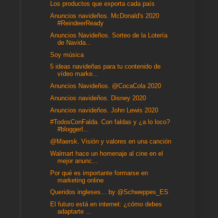
Los productos que exporta cada país
Anuncios navideños. McDonald's 2020
#ReindeerReady
Anuncios Navideños. Sorteo de la Lotería
de Navida...
Soy música
5 ideas navideñas para tu contenido de
vídeo marke...
Anuncios Navideños. @CocaCola 2020
Anuncios navideños. Disney 2020
Anuncios navideños. John Lewis 2020
#TodosConFalda. Con faldas y ¿a lo loco?
#bloggerI...
@Maersk. Visión y valores en una canción
Walmart hace un homenaje al cine en el
mejor anunc...
Por qué es importante formarse en
marketing online
Queridos ingleses... by @Schweppes_ES
El futuro está en internet: ¿cómo debes
adaptarte ...