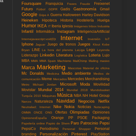
da
Foursquare
Franquicia
Freixenet
Frases
Fraude
Futuro
Gastronomía
Gadis
Gmail
Fùtbol
GDPR
Google
Guerra
Halloween
Harley Davidson
Gripe A
Heineken
Hipoteca
Historia
Hostelería
Huelga
Humor
IKEA
Iberia
Iglesia
IT
Imágenes
Inbox
Industria
Infantil
Instagram
Informática
InteligenciaArtificial
Internet
Internejavascript:void(0)t
Inversión
IoT
Iphone
Juegos
Juego de tronos
Jaguar
Klout
Kobe
LINE
Lego
Bryan
La hora del planeta
LaLiga
Leyenda
Linkedin
Literatura
Loteria
Liderazgo
Lujo
Logística
MBA
MMA
MMA Spain
Machismo
MailChimp
Mailing masivo
Marketing
Marca
Mascotas
Material de oficina
Mc Donalds
Medio ambiente
Medicina
Medios de
Meme
Mercedes
Merchandising
comunicación
Mercados
Microsoft
Moda
Movilidad
Metro
Michael Jordan
Mundial 2014
Movistar
Mundial 2018
Mundobasket
Música
NBA
NH Hotel Group
Turquía 2010
Máquinas
Navidad
Negocios
Netflix
Naturaleza
Narcos
Nike
Nokia
Noticias
Neutraliad; Internet
Nutscaping
Olimpiadas
Ofertas
Opiniones
OMMA
ONCE
ONG
Orange
PP
PSOE
Packaging
OpinionesEspaña
Paro
Patrocinio
Pepsi
Papelería online
Papiro de Shem
PepsiCo
Periodismo
Personal
Personal Shopper
Personalización
Pinterest
branding
PlayStation