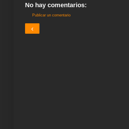
k
p
m
s
n
No hay comentarios:
t
Publicar un comentario
‹