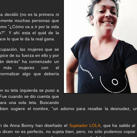
ia decidió (no es la primera ni
ablemente muchas personas que
mo "¿Cómo va a ir por la vida
?". Y ahí esta el quid de la
ace lo que le da la real gana.
ocupación, las mujeres que se
pice de su fuerza en ello y por
rán detrás" ha comenzado un
 más mujeres con el
ormalizar algo que debería
n su teta izquierda se puso a
. Fue cuando se dio cuenta que
para una sola teta. Buscando
bien sugiere el nombre, "un adorno para resaltar la desnudez, u
ón de Anna Bonny han diseñado el
Sujetador LOLA
, que ha salido al 
s dicen no es perfecto, no sujeta bien, pero, no sólo podemos copiar 