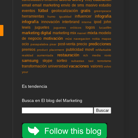
email
email marketing
envío de sms masivo
estudio
fútbol
gratis
eventos
geolocalización
greenpeace
infografia
herramientas
influencer
humo
igualdad
infografía
innovación
interbrand
ipod
john
interne
lewis
juguetes
logos
juguetes eróticos
lucasfilm
marketing digital
mixta
marketing mix
modelo
marvel
motivación
de negocio
músi
navegacion
nokia mapas
predicciones
ocio
post-venta
precio
pasapalabra
pixar
premios
publicidad movil
product placement
reMarkable
restauración
realidad aumentada
rich media
rovio
samsung
skype
sorteo
subastas
taxi
terrorismo
vacaciones
transformación
universidad
valores
volvo
your
Es tendencia
Busca en El blog del Marketing