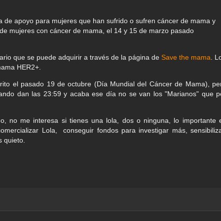
ma de apoyo para mujeres que han sufrido o sufren cáncer de mama y
al de mujeres con cáncer de mama, el 14 y 15 de marzo pasado
dario que se puede adquirir a través de la página de
Save the mama
. L
e mama HER2+.
crito el pasado 19 de octubre (Día Mundial del Cáncer de Mama), pe
uando dan las 23:59 y acaba ese día no se van los "Marianos" que p
o, no me interesa si tienes una lola, dos o ninguna, lo importante 
omercializar Lola, conseguir fondos para investigar más, sensibiliza
s quieto.