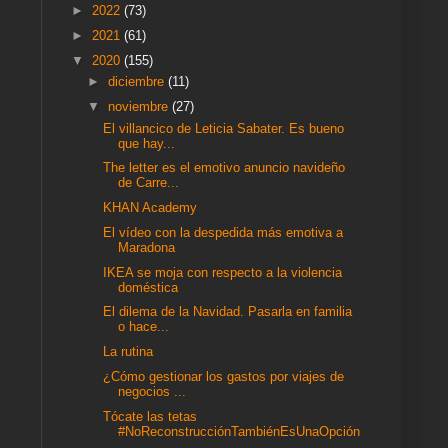
►
2022
(73)
►
2021
(61)
▼
2020
(155)
►
diciembre
(11)
▼
noviembre
(27)
El villancico de Leticia Sabater. Es bueno
que hay...
The letter es el emotivo anuncio navideño
de Carre...
KHAN Academy
El vídeo con la despedida más emotiva a
Maradona
IKEA se moja con respecto a la violencia
doméstica
El dilema de la Navidad. Pasarla en familia
o hace...
La rutina
¿Cómo gestionar los gastos por viajes de
negocios ...
Tócate las tetas
#NoReconstrucciónTambiénEsUnaOpción