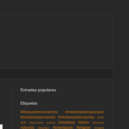
Entradas populares
Etiquetas
#Marqueterosnocturnos
#mediamaratonaranjuez
#mediamaratonsevilla
#mediamaratonvig-bay
2020
Actualidad
Adidas
AVE
Abandono animal
Adsense
Amazon
Adwords
Alimentación
Alcampo
Amigos