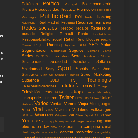
Política
Posicionamiento
Pokémon
Portugal
Productividad
Promoción
Prensa
Producto
Proyectos
Publicidad
Ranking
ROI
Psicología
Radio
Recursos humanos
Real Madrid
Rebajas
Rastreator
Redes sociales
Regreso al
Reebok
Regalos
pasado
Religión
Renault
Renfe
Rentabilidad
os
Retail
Responsabilidad social
Reto blogger
Roland
Running
SEO
Salud
Garros
Rugby
Ryanair
SEM
Segmentación
Seguros
Seguridad
Semana Santa
ro
Series
Sexo
Servicios
Sex shop
Significado
Slogan
or
Sociedad
Smartphones
Sociología
Software
Spot
Solidaridad
Spotify
Sony
Star Wars
Street Marketing
Starbucks
es
Start Up
Stranger Things
Tecnología
Sudáfrica 2010
TV
r,
Telefonía móvil
Telecomunicaciones
Telegram
Trabajo
Televisión
Tenis
TikTok
Trade Marketing
Twitter
Transporte
Turismo
Unicef
UCM
UGC
Uber
Varios
Ventas
Verano
Viajar
Videojuegos
Unilever
Viral
Vino
Vivienda
Vodafone
Volkswagen
Virus
Whatsapp
Wii
Yahoo
Walkers
Widgets
Xbox
XperiaZ1
Youtube
big data
aniv
apple mapas
astrología
avatar
campaña
blog action day
branding
canal
bmw
bote
content marketing
clash royale
co-creacion
copywriting
diseño
disney
educacion
curiosidades
desarrollo
ebay