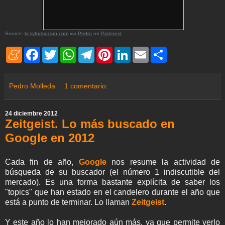
Source:
ticsyformacion.com
via
Pedro
on
Pinterest
M
F
T
W
T
P
L
E
S
e
a
w
h
e
i
i
m
h
n
c
i
a
l
n
n
a
a
e
e
t
t
e
t
k
i
r
a
b
t
s
g
e
e
l
e
Pedro Molleda
1 comentario:
m
o
e
A
r
r
d
e
o
r
p
a
e
I
k
p
m
s
n
24 diciembre 2012
t
Zeitgeist. Lo más buscado en
Google en 2012
Cada fin de año,
Google
nos resume la actividad de
búsqueda de su buscador (el número 1 indiscutible del
mercado). Es una forma bastante explícita de saber los
"topics" que han estado en el candelero durante el año que
está a punto de terminar. Lo llaman
Zeitgeist
.
Y este año lo han mejorado aún más, ya que permite verlo