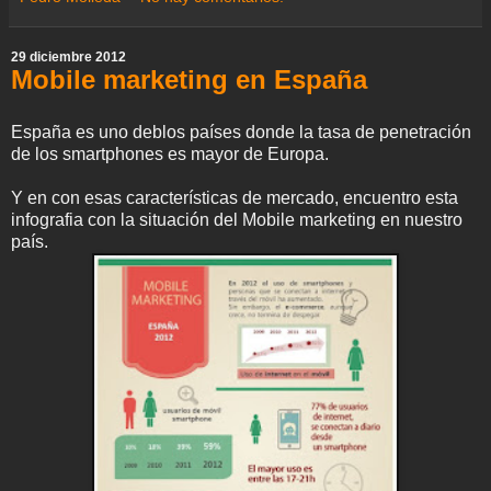
m
o
e
A
r
r
d
e
o
r
p
a
e
I
k
p
m
s
n
29 diciembre 2012
t
Mobile marketing en España
España es uno deblos países donde la tasa de penetración
de los smartphones es mayor de Europa.
Y en con esas características de mercado, encuentro esta
infografia con la situación del Mobile marketing en nuestro
país.