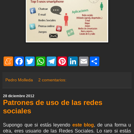
M
F
T
W
T
P
L
E
S
e
a
w
h
e
i
i
m
h
n
c
i
a
l
n
n
a
a
e
e
t
t
e
t
k
i
r
a
b
t
s
g
e
e
l
e
Pedro Molleda
2 comentarios:
m
o
e
A
r
r
d
e
o
r
p
a
e
I
k
p
m
s
n
28 diciembre 2012
t
Patrones de uso de las redes
sociales
Supongo que si estás leyendo
este blog
, de una forma u
otra, eres usuario de las Redes Sociales. Lo raro si estás