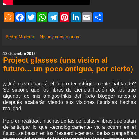
M
F
T
W
T
P
L
E
S
e
a
w
h
e
i
i
m
h
n
c
i
a
l
n
n
a
a
e
e
t
t
e
t
k
i
r
a
b
t
s
g
e
e
l
e
Pedro Molleda
No hay comentarios:
m
o
e
A
r
r
d
e
o
r
p
a
e
I
k
p
m
s
n
13 diciembre 2012
t
Project glasses (una visión al
futuro... un poco antigua, por cierto)
¿Qué nos deparará el futuro tecnológicamente hablando?
Se supone que los libros de ciencia ficción de los que
algunos de mis amigos-frikis del Reto blogger antes o
después acabarán viendo sus visiones futuristas hechas
realidad.
Pero en realidad, muchas de las películas y libros que tratan
de anticipar lo que -tecnológicamente- va a ocurrir en el
futuro, se basan en los "research-centers" de las compañías