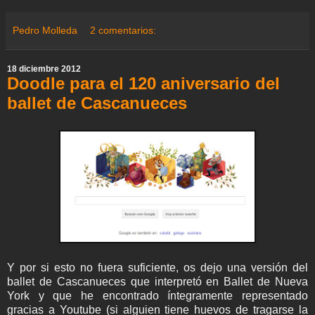
n
c
i
a
l
n
n
a
a
e
e
t
t
e
t
k
i
r
a
b
t
s
g
e
e
l
e
Pedro Molleda
2 comentarios:
m
o
e
A
r
r
d
e
o
r
p
a
e
I
k
p
m
s
n
18 diciembre 2012
t
Doodle para el 120 aniversario del
ballet de Cascanueces
Y por si esto no fuera suficiente, os dejo una versión del
ballet de Cascanueces que interpretó en Ballet de Nueva
York y que he encontrado íntegramente representado
gracias a Youtube (si alguien tiene huevos de tragarse la