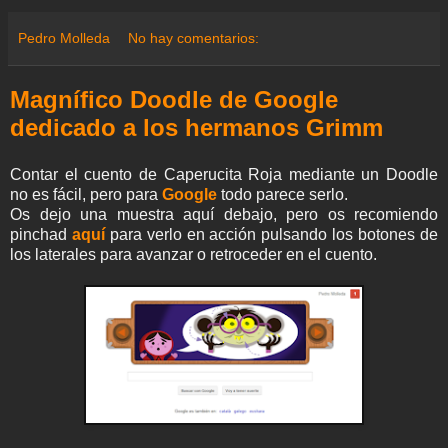
e
e
t
t
e
t
k
i
r
a
b
t
s
g
e
e
l
e
Pedro Molleda
No hay comentarios:
m
o
e
A
r
r
d
e
o
r
p
a
e
I
k
p
m
s
n
Magnífico Doodle de Google
t
dedicado a los hermanos Grimm
Contar el cuento de Caperucita Roja mediante un Doodle
no es fácil, pero para
Google
todo parece serlo.
Os dejo una muestra aquí debajo, pero os recomiendo
pinchad
aquí
para verlo en acción pulsando los botones de
los laterales para avanzar o retroceder en el cuento.