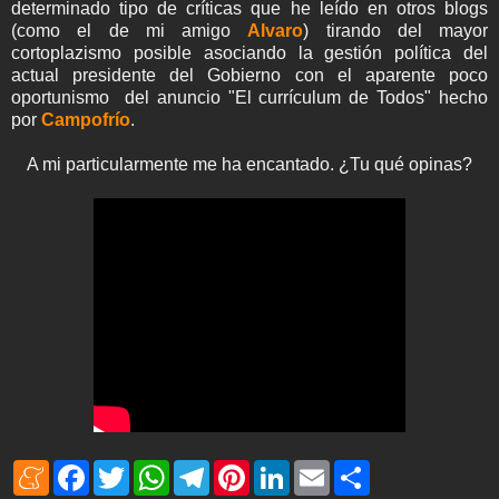
determinado tipo de críticas que he leído en otros blogs
(como el de mi amigo
Alvaro
) tirando del mayor
cortoplazismo posible asociando la gestión política del
actual presidente del Gobierno con el aparente poco
oportunismo del anuncio "El currículum de Todos" hecho
por
Campofrío
.
A mi particularmente me ha encantado. ¿Tu qué opinas?
M
F
T
W
T
P
L
E
S
e
a
w
h
e
i
i
m
h