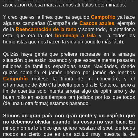
asociación de esa marca a unos atributos determinados.
Y creo que es la línea que ha seguido
Campofrío
ya hace
algunas campañas (Campaña de
Cascos azules
, ejemplo
de la
Reencarnación de la rana
y sobre todo, la anterior a
esta, que era la del
homenaje a Gila
y a todos los
humoristas que nos hacen la vida un poquito más fácil).
Quizás haya gente que prefiera recrearse en la amarga
situación que están pasando y que especialmente pasarán
millones de familias españolas estas Navidades, donde
quizás cambién el jamón ibérico por jamón de lonchas
Campofrío
(nótese la finura de mi conexión), y el
Champagne de 200 € la botella por sidra El Gaitero... pero a
fin de cuentas solo intenta arrojar algo de optimismo y de
buen rollo en estos tiempos tan jodidos por los que todos
(de una u otra forma) estamos pasando.
Somos un gran país, con gran gente y un espíritu que
no debemos olvidar cuando las cosas no van bien
. En
mi opinión es lo único que quiere resalzar el spot...de todos
modos es cierto que es una actitud muy nuestra la de