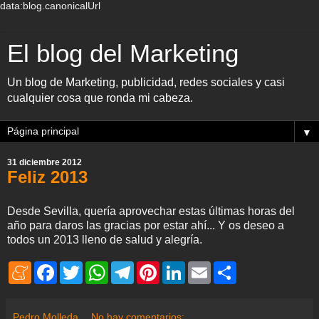
data:blog.canonicalUrl
El blog del Marketing
Un blog de Marketing, publicidad, redes sociales y casi
cualquier cosa que ronda mi cabeza.
▼
31 diciembre 2012
Feliz 2013
Desde Sevilla, quería aprovechar estas últimas horas del
año para daros las gracias por estar ahí... Y os deseo a
todos un 2013 lleno de salud y alegría.
M
F
T
W
T
P
L
E
S
e
a
w
h
e
i
i
m
h
n
c
i
a
l
n
n
a
a
e
e
t
t
e
t
k
i
r
a
b
t
s
g
e
e
l
e
Pedro Molleda
No hay comentarios: