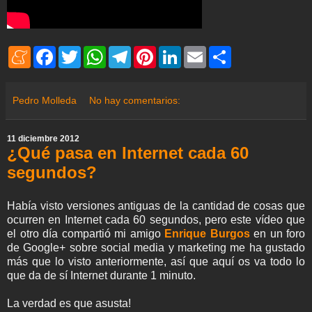
M
F
T
W
T
P
L
E
S
e
a
w
h
e
i
i
m
h
n
c
i
a
l
n
n
a
a
e
e
t
t
e
t
k
i
r
a
b
t
s
g
e
e
l
e
Pedro Molleda
No hay comentarios:
m
o
e
A
r
r
d
e
o
r
p
a
e
I
k
p
m
s
n
11 diciembre 2012
t
¿Qué pasa en Internet cada 60
segundos?
Había visto versiones antiguas de la cantidad de cosas que
ocurren en Internet cada 60 segundos, pero este vídeo que
el otro día compartió mi amigo
Enrique Burgos
en un foro
de Google+ sobre social media y marketing me ha gustado
más que lo visto anteriormente, así que aquí os va todo lo
que da de sí Internet durante 1 minuto.
La verdad es que asusta!