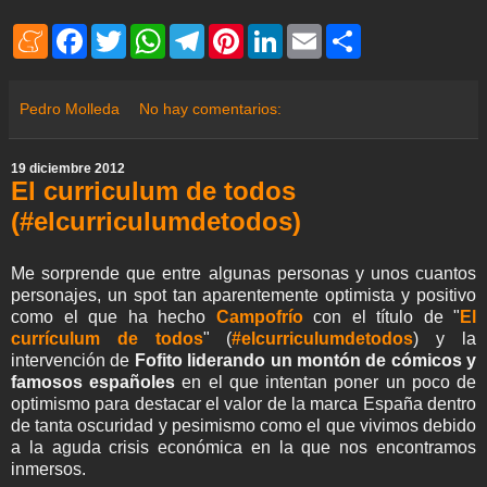
M
F
T
W
T
P
L
E
S
e
a
w
h
e
i
i
m
h
n
c
i
a
l
n
n
a
a
e
e
t
t
e
t
k
i
r
a
b
t
s
g
e
e
l
e
Pedro Molleda
No hay comentarios:
m
o
e
A
r
r
d
e
o
r
p
a
e
I
k
p
m
s
n
19 diciembre 2012
t
El curriculum de todos
(#elcurriculumdetodos)
Me sorprende que entre algunas personas y unos cuantos
personajes, un spot tan aparentemente optimista y positivo
como el que ha hecho
Campofrío
con el título de "
El
currículum de todos
" (
#elcurriculumdetodos
) y la
intervención de
Fofito liderando un montón de cómicos y
famosos españoles
en el que intentan poner un poco de
optimismo para destacar el valor de la marca España dentro
de tanta oscuridad y pesimismo como el que vivimos debido
a la aguda crisis económica en la que nos encontramos
inmersos.