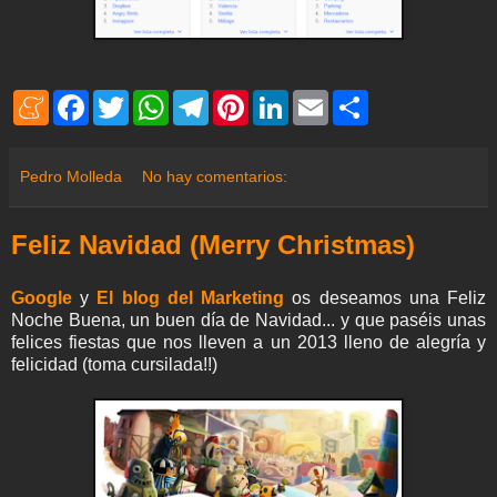
M
F
T
W
T
P
L
E
S
e
a
w
h
e
i
i
m
h
n
c
i
a
l
n
n
a
a
e
e
t
t
e
t
k
i
r
a
b
t
s
g
e
e
l
e
Pedro Molleda
No hay comentarios:
m
o
e
A
r
r
d
e
o
r
p
a
e
I
k
p
m
s
n
Feliz Navidad (Merry Christmas)
t
Google
y
El blog del Marketing
os deseamos una Feliz
Noche Buena, un buen día de Navidad... y que paséis unas
felices fiestas que nos lleven a un 2013 lleno de alegría y
felicidad (toma cursilada!!)