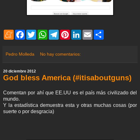
M
F
T
W
T
P
L
E
S
e
a
w
h
e
i
i
m
h
n
c
i
a
l
n
n
a
a
e
e
t
t
e
t
k
i
r
a
b
t
s
g
e
e
l
e
Pedro Molleda
No hay comentarios:
m
o
e
A
r
r
d
e
o
r
p
a
e
I
k
p
m
s
n
20 diciembre 2012
t
God bless America (#itisaboutguns)
Comentan por ahí que EE.UU es el país más civilizado del
mundo.
Y la estadística demuestra esta y otras muchas cosas (por
suerte o por desgracia)