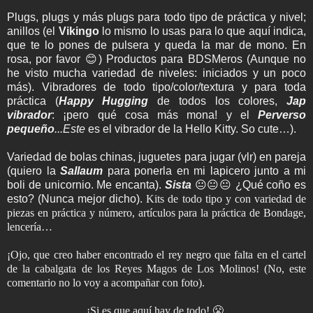
Plugs, plugs y más plugs para todo tipo de práctica y nivel;
anillos (el
Vikingo
lo mismo lo usas para lo que aquí indica,
que te lo pones de pulsera y queda la mar de mono. En
rosa, por favor 😊) Productos para BDSMeros (Aunque no
he visto mucha variedad de niveles: iniciados y un poco
más). Vibradores de todo tipo/color/textura y para toda
práctica (
Happy Hugging
de todos los colores,
Jap
vibrador
: ¡pero qué cosa más mona! y el
Perverso
pequeño
...Este
es el vibrador de la Hello Kitty. So cute…).
Variedad de bolas chinas, juguetes para jugar (vlr) en pareja
(quiero la
Sallaum
para ponerla en mi lapicero junto a mi
boli de unicornio. Me encanta).
Sista
😐😐😐 ¿Qué coño es
esto? (Nunca mejor dicho).
Kits de todo tipo y con variedad de
piezas en práctica y número, artículos para la práctica de Bondage,
lencería…
¡Ojo, que creo haber encontrado el rey negro que falta en el cartel
de la cabalgata de los Reyes Magos de Los Molinos! (No, este
comentario no lo voy a acompañar con foto).
¡Si es que aquí hay de todo! 😤