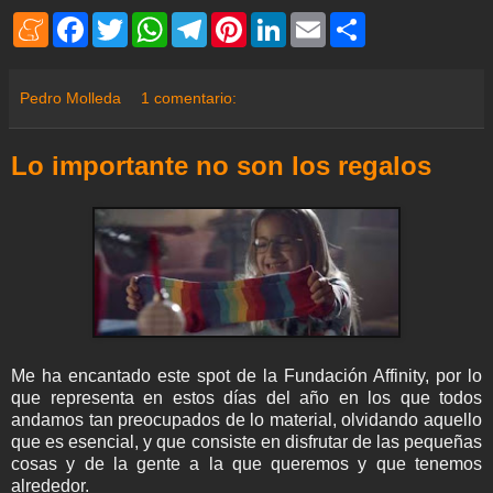
M
F
T
W
T
P
L
E
S
e
a
w
h
e
i
i
m
h
n
c
i
a
l
n
n
a
a
e
e
t
t
e
t
k
i
r
a
b
t
s
g
e
e
l
e
Pedro Molleda
1 comentario:
m
o
e
A
r
r
d
e
o
r
p
a
e
I
k
p
m
s
n
Lo importante no son los regalos
t
Me ha encantado este spot de la Fundación Affinity, por lo
que representa en estos días del año en los que todos
andamos tan preocupados de lo material, olvidando aquello
que es esencial, y que consiste en disfrutar de las pequeñas
cosas y de la gente a la que queremos y que tenemos
alrededor.