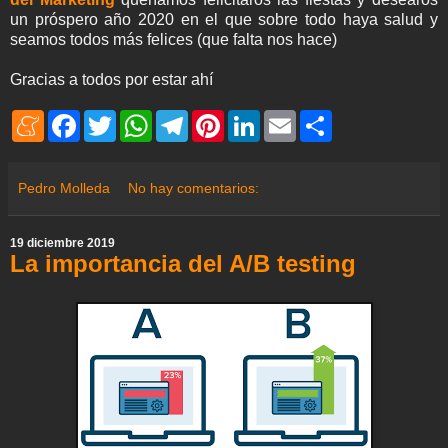
un próspero año 2020 en el que sobre todo haya salud y
seamos todos más felices (que falta nos hace)
Gracias a todos por estar ahí
M
F
T
W
T
P
L
E
S
e
a
w
h
e
i
i
m
h
n
c
i
a
l
n
n
a
a
e
e
t
t
e
t
k
i
r
a
b
t
s
g
e
e
l
e
Pedro Molleda
No hay comentarios:
m
o
e
A
r
r
d
e
o
r
p
a
e
I
k
p
m
s
n
19 diciembre 2019
t
La importancia del A/B testing