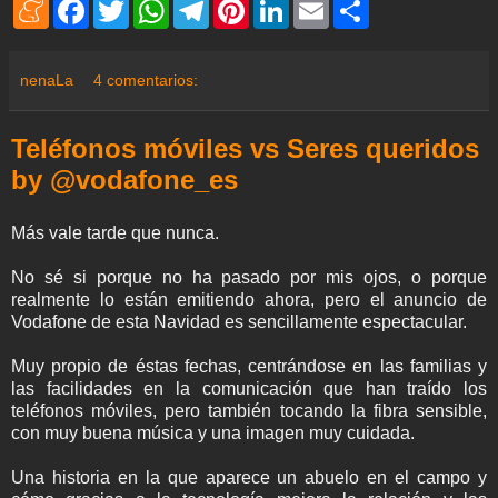
M
F
T
W
T
P
L
E
S
e
a
w
h
e
i
i
m
h
n
c
i
a
l
n
n
a
a
e
e
t
t
e
t
k
i
r
a
b
t
s
g
e
e
l
e
nenaLa
4 comentarios:
m
o
e
A
r
r
d
e
o
r
p
a
e
I
k
p
m
s
n
Teléfonos móviles vs Seres queridos
t
by @vodafone_es
Más vale tarde que nunca.
No sé si porque no ha pasado por mis ojos, o porque
realmente lo están emitiendo ahora, pero el anuncio de
Vodafone de esta Navidad es sencillamente espectacular.
Muy propio de éstas fechas, centrándose en las familias y
las facilidades en la comunicación que han traído los
teléfonos móviles, pero también tocando la fibra sensible,
con muy buena música y una imagen muy cuidada.
Una historia en la que aparece un abuelo en el campo y