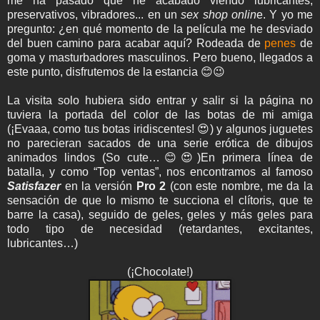
me ha pasado que he acabado viendo lubricantes,
preservativos, vibradores... en un
sex shop onlin
e.
Y yo me
pregunto: ¿en qué momento de la película me he desviado
del buen camino para acabar aquí? Rodeada de
penes
de
goma y masturbadores masculinos. Pero bueno, llegados a
este punto, disfrutemos de la estancia 😊😉
La visita solo hubiera sido entrar y salir si la página no
tuviera la portada del color de las botas de mi amiga
(¡Evaaa, como tus botas iridiscentes! 😍) y algunos juguetes
no parecieran sacados de una serie erótica de dibujos
animados lindos (So cute…😊😍)
En primera línea de
batalla, y como “Top ventas”, nos encontramos al famoso
Satisfazer
en la versión
Pro 2
(con este nombre, me da la
sensación de que lo mismo te succiona el clítoris, que te
barre la casa), seguido de geles, geles y más geles para
todo tipo de necesidad (retardantes, excitantes,
lubricantes…)
(¡Chocolate!)