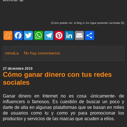
(Como podrás ver, el blog sí me sigue poniendo cachonda 😉)
M
F
T
W
T
P
L
E
S
e
a
w
h
e
i
i
m
h
n
c
i
a
l
n
n
a
a
e
e
t
t
e
t
k
i
r
a
b
t
s
g
e
e
l
e
nenaLa
No hay comentarios:
m
o
e
A
r
r
d
e
o
r
p
a
e
I
k
p
m
s
n
27 diciembre 2019
t
Cómo ganar dinero con tus redes
sociales
Ganar dinero en Internet no es cosa -únicamente- de
influencers o famosos. Es cuestión de buscar un poco y
darte de alta en algunas plataformas que se basan en miles
de usuarios como tu y como yo para promocionar los
productos y servicios de las marcas que acuden a ellos.