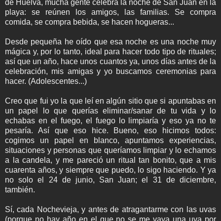
de Huelva, mucha gente celebra la noche de San Juan en la
playa: se reúnen los amigos, las familias. Se compra
comida, se compra bebida, se hacen hogueras...
Desde pequeña he oído que esa noche es una noche muy
mágica y, por lo tanto, ideal para hacer todo tipo de rituales;
así que un año, hace unos cuantos ya, unos días antes de la
celebración, mis amigas y yo buscamos ceremonias para
hacer. (Adolescentes...)
Creo que fui yo la que leí en algún sitio que si apuntabas en
un papel lo que querías eliminar/sanar de tu vida y lo
echabas en el fuego, el fuego lo limpiaría y eso ya no te
pesaría. Así que eso hice. Bueno, eso hicimos todos:
cogimos un papel en blanco, apuntamos experiencias,
situaciones y personas que queríamos limpiar y lo echamos
a la candela, y me pareció un ritual tan bonito, que a mis
cuarenta años, y siempre que puedo, lo sigo haciendo. Y ya
no solo el 24 de junio, San Juan; el 31 de diciembre,
también.
Sí, cada Nochevieja, y antes de atragantarme con las uvas
(porque no hay año en el que no se me vaya una uva por