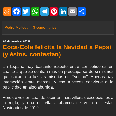
M
F
T
W
T
P
L
E
S
e
a
w
h
e
i
i
m
h
n
c
i
a
l
n
n
a
a
e
e
t
t
e
t
k
i
r
a
b
t
s
g
e
e
l
e
Pedro Molleda
3 comentarios:
m
o
e
A
r
r
d
e
o
r
p
a
e
I
k
p
m
s
n
26 diciembre 2019
t
Coca-Cola felicita la Navidad a Pepsi
(y éstos, contestan)
En España hay bastante respeto entre competidores en
cuanto a que se centran más en preocuparse de sí mismos
que sacar a la luz las miserias del "vecino". Apenas hay
interacción entre marcas, y eso a veces convierte a la
publicidad en algo aburrida.
Pero de vez en cuando, ocurren maravillosas excepciones a
la regla, y una de ella acabamos de verla en estas
Navidades de 2019.