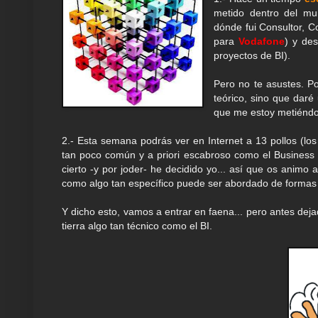
metido dentro del mun
dónde fui Consultor, C
para
Vodafone
) y de
proyectos de BI).
Pero no te asustes. Po
teórico, sino que dar
que me estoy metiéndo
2.- Esta semana podrás ver en Internet a 13 pollos (lo
tan poco común y a priori escabroso como el Business 
cierto -y por joder- he decidido yo... así que os animo
como algo tan específico puede ser abordado de formas t
Y dicho esto, vamos a entrar en faena... pero antes dej
tierra algo tan técnico como el BI.