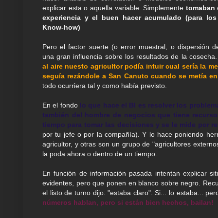
explicar esta o aquella variable. Simplemente
tomaban 
experiencia y el buen hacer acumulado (para los
Know-how)
Pero el factor suerte (o error muestral, o dispersión de
una gran influencia sobre los resultados de la cosecha
al aire nuesto agricultor podía intuir cual sería la m
seguía rezándole a San Canuto cuando se metía en
todo ocurriera tal y como había previsto.
En el fondo
lo que hace el BI es resolver los problema
también del hombre de negocios que tiene recurso
tiempo para tomar las decisiones y se le mide por r
por tu jefe o por la compañía). Y lo hace poniendo he
agricultor, y otras son un grupo de "agricultores exter
la poda ahora o dentro de un tiempo.
En función de información pasada intentan explicar 
evidentes, pero que ponen en blanco sobre negro. Recue
el listo de turno dijo: "estaba claro". Si... lo estaba...
números hablan, pero si están bien hechos, bailan!