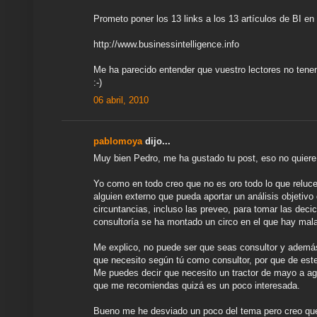
Prometo poner los 13 links a los 13 artículos de BI en
http://www.businessintelligence.info
Me ha parecido entender que vuestro lectores no tene
:-)
06 abril, 2010
pablomoya
dijo...
Muy bien Pedro, me ha gustado tu post, eso no quiere
Yo como en todo creo que no es oro todo lo que reluc
alguien externo que pueda aportar un análisis objetivo 
circuntancias, incluso las preveo, para tomar las deci
consultoría se ha montado un circo en el que hay mala
Me explico, no puede ser que seas consultor y además
que necesito según tú como consultor, por que de est
Me puedes decir que necesito un tractor de mayo a agost
que me recomiendas quizá es un poco interesada.
Bueno me he desviado un poco del tema pero creo que