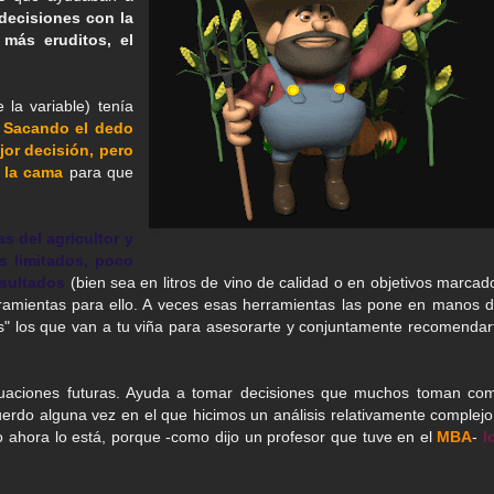
decisiones con la
 más eruditos, el
 la variable) tenía
.
Sacando el dedo
ejor decisión, pero
 la cama
para que
s del agricultor y
s limitados, poco
esultados
(bien sea en litros de vino de calidad o en objetivos marcad
rramientas para ello. A veces esas herramientas las pone en manos d
nos" los que van a tu viña para asesorarte y conjuntamente recomendar
situaciones futuras. Ayuda a tomar decisiones que muchos toman co
rdo alguna vez en el que hicimos un análisis relativamente complejo
 pero ahora lo está, porque -como dijo un profesor que tuve en el
MBA
-
l