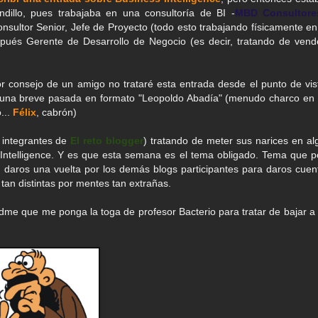
dillo, pues trabajaba en una consultoría de BI -
MBD Consultore
onsultor Senior, Jefe de Proyecto (todo esto trabajando físicamente en
spués Gerente de Desarrollo de Negocio (es decir, tratando de vend
r consejo de un amigo no trataré esta entrada desde el punto de vis
é una breve pasada en formato "Leopoldo Abadía" (menudo charco en 
...
Félix
, cabrón)
s integrantes de
El reto blogger
) tratando de meter sus narices en al
Intelligence. Y es que esta semana es el tema obligado. Tema que p
 a daros una vuelta por los demás blogs participantes para daros cuen
an distintas por mentes tan extrañas.
adme que me ponga la toga de profesor Bacterio para tratar de bajar a 