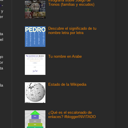
Infografía sobre Juego de
Tronos (familias y escudos)
s
-
 y
er
Descubre el significado de tu
nombre letra por letra
ta
el
Tu nombre en Arabe
go
or
ta
Estado de la Wikipedia
la
¿Qué es el escalonado de
enlaces? #bloggerINVITADO