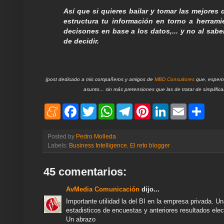
Así que si quieres bailar y tomar las mejores 
estructura tu información en torno a herrami
decisones en base a los datos,... y no al sab
de decidir.
(post dedicado a mis compañeros y amigos de
MBD Consultores
que, espero 
asunto... sin más pretensiones que las de tratar de simplificar
M
F
T
W
T
P
L
E
S
e
a
w
h
e
i
i
m
h
n
c
i
a
l
n
n
a
a
e
e
t
t
e
t
k
i
r
Posted by
Pedro Molleda
a
b
t
s
g
e
e
l
e
Labels:
Business Intelligence
,
El reto blogger
m
o
e
A
r
r
d
e
o
r
p
a
e
I
k
p
m
s
n
45 comentarios:
t
AvMedia Comunicación
dijo...
Importante utilidad la del BI en la empresa privada. Un
estadisticos de encuestas y anteriores resultados elec
Un abrazo