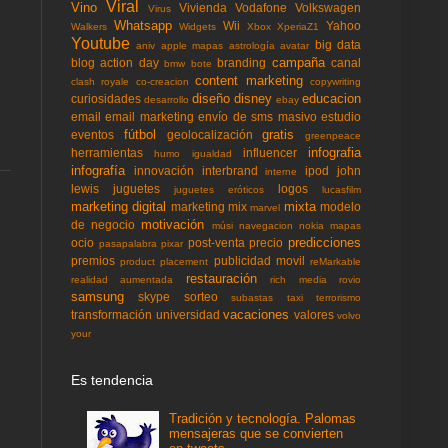
Viral
Vino
Vivienda
Vodafone
Volkswagen
Virus
Whatsapp
Wii
Yahoo
Walkers
Widgets
Xbox
XperiaZ1
Youtube
big data
aniv
apple mapas
astrología
avatar
campaña
blog action day
branding
canal
bmw
bote
content marketing
clash royale
co-creacion
copywriting
diseño
disney
educacion
curiosidades
desarrollo
ebay
email
email marketing
envío de sms masivo
estudio
fútbol
gratis
eventos
geolocalización
greenpeace
infografia
herramientas
influencer
humo
igualdad
infografía
innovación
interbrand
ipod
john
interne
lewis
juguetes
logos
juguetes eróticos
lucasfilm
marketing digital
mixta
marketing mix
modelo
marvel
motivación
de negocio
músi
navegacion
nokia mapas
predicciones
ocio
post-venta
precio
pasapalabra
pixar
premios
publicidad movil
product placement
reMarkable
restauración
realidad aumentada
rich media
rovio
samsung
skype
sorteo
subastas
taxi
terrorismo
vacaciones
transformación
universidad
valores
volvo
your
Es tendencia
Tradición y tecnología. Palomas
mensajeras que se convierten