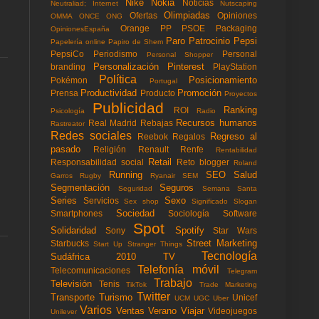
Nike
Nokia
Noticias
Neutraliad; Internet
Nutscaping
Olimpiadas
Ofertas
Opiniones
OMMA
ONCE
ONG
Orange
PP
PSOE
Packaging
OpinionesEspaña
Paro
Patrocinio
Pepsi
Papelería online
Papiro de Shem
PepsiCo
Periodismo
Personal
Personal Shopper
Personalización
Pinterest
branding
PlayStation
Política
Posicionamiento
Pokémon
Portugal
Productividad
Promoción
Prensa
Producto
Proyectos
Publicidad
Ranking
ROI
Psicología
Radio
Recursos humanos
Real Madrid
Rebajas
Rastreator
Redes sociales
Regreso al
Reebok
Regalos
pasado
Religión
Renault
Renfe
Rentabilidad
Retail
Responsabilidad social
Reto blogger
Roland
Running
SEO
Salud
Garros
Rugby
Ryanair
SEM
Segmentación
Seguros
Seguridad
Semana Santa
Series
Sexo
Servicios
Sex shop
Significado
Slogan
Sociedad
Smartphones
Sociología
Software
Spot
Solidaridad
Spotify
Sony
Star Wars
Street Marketing
Starbucks
Start Up
Stranger Things
Tecnología
Sudáfrica 2010
TV
Telefonía móvil
Telecomunicaciones
Telegram
Trabajo
Televisión
Tenis
TikTok
Trade Marketing
Twitter
Transporte
Turismo
Unicef
UCM
UGC
Uber
Varios
Ventas
Verano
Viajar
Videojuegos
Unilever