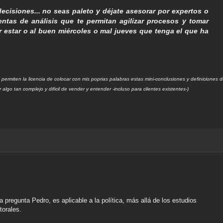
decisiones... no seas paleto y déjate asesorar por expertos o
entas de análisis que te permitan agilizar procesos y tomar
er estar o al buen miércoles o mal jueves que tenga el que ha
permiten la licencia de colocar con mis poprias palabras estas mini-conclusiones y definiciones d
 algo tan complejo y dificil de vender y entender -incluso para clientes existentes-)
a pregunta Pedro, es aplicable a la política, más allá de los estudios
torales.