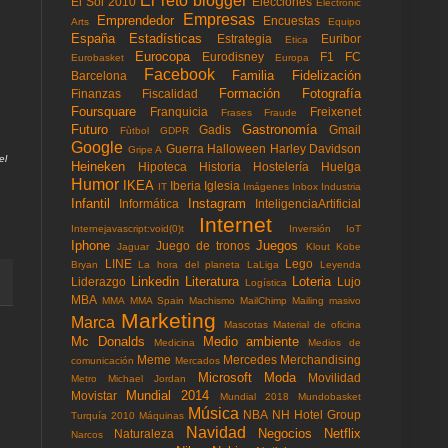
El reto blogger
El Sol 2010
Elecciones
Electronic
Empresas
Emprendedor
Encuestas
Arts
Equipo
España
Estadísticas
Estrategia
Euribor
Etica
Eurocopa
Eurodisney
F1
FC
Eurobasket
Europa
Facebook
Familia
Fidelización
Barcelona
Formación
Fotografía
Finanzas
Fiscalidad
Foursquare
Franquicia
Freixenet
Frases
Fraude
Futuro
Gastronomía
Gadis
Gmail
Fùtbol
GDPR
Google
Guerra
Halloween
Harley Davidson
Gripe A
el
Heineken
Hipoteca
Historia
Hostelería
Huelga
Humor
IKEA
Iberia
Iglesia
IT
Imágenes
Inbox
Industria
Infantil
Instagram
Informática
InteligenciaArtificial
Internet
Internejavascript:void(0)t
Inversión
IoT
Iphone
Juegos
Juego de tronos
Jaguar
Klout
Kobe
LINE
Lego
Bryan
La hora del planeta
LaLiga
Leyenda
Linkedin
Literatura
Loteria
Liderazgo
Lujo
Logística
MBA
MMA
MMA Spain
Machismo
MailChimp
Mailing masivo
Marketing
Marca
Mascotas
Material de oficina
Mc Donalds
Medio ambiente
Medicina
Medios de
Meme
Mercedes
Merchandising
comunicación
Mercados
Microsoft
Moda
Movilidad
Metro
Michael Jordan
Mundial 2014
Movistar
Mundial 2018
Mundobasket
Música
NBA
NH Hotel Group
Turquía 2010
Máquinas
Navidad
Negocios
Netflix
Naturaleza
Narcos