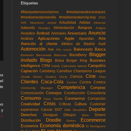
Etiquetas
#Marqueterosnocturnos
#mediamaratonaranjuez
#mediamaratonsevilla
#mediamaratonvig-bay
2020
Actualidad
Adidas
AVE
Abandono animal
Adsense
Amazon
Adwords
Alimentación
Alcampo
Amigos
Anuncio
Android
Aniversario
Analytics
Animales
Aplicaciones
Apple
Arte
Análisis
Apuestas
Atención al cliente
Atlético de Madrid
Audi
Automoción
Baloncesto
Banca
Axe
Año nuevo
Blogger
BlackBerry
Bankinter
Bienvenida
Bitácoras
invitado
Blogs
Business
Bolsa
Burger King
Intelligence
Campofrío
CRM
Cabify
Calendario laboral
Captación
Carlsberg
Carrefour
Champions League
os
Cine
Ciencia
Charlie Sheen
Chatbot
Chicfy
Citas
el
Clientes
Coca-Cola
Cocina
Comics
Coches
te
Competencia
Compras
Community Manager
Consejos
Comunicación
Construcción
Consultoría
Consumo
Coronavirus
Corrupción
Copa Davids
Crisis
Creatividad
Cultura
mo
Críticas
Customer
Deporte
experience
Cáncer
DGT
 y
DMA
Decathlon
Derechos
Desigual
Dibujos
Dinero
Dieta
os
Doodle
Ecommerce
Distribución
Doritos
Economía doméstica
Economía
El Hormiguero