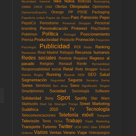
Nike
Nokia
Noticias
Neutraliad; Internet
Nutscaping
Olimpiadas
Ofertas
Opiniones
OMMA
ONCE
ONG
Orange
PP
PSOE
Packaging
OpinionesEspaña
Paro
Patrocinio
Pepsi
Papelería online
Papiro de Shem
PepsiCo
Periodismo
Personal
Personal Shopper
Personalización
Pinterest
branding
PlayStation
Política
Posicionamiento
Pokémon
Portugal
Productividad
Promoción
Prensa
Producto
Proyectos
Publicidad
Ranking
ROI
Psicología
Radio
Recursos humanos
Real Madrid
Rebajas
Rastreator
Redes sociales
Regreso al
Reebok
Regalos
pasado
Religión
Renault
Renfe
Rentabilidad
Retail
Responsabilidad social
Reto blogger
Roland
Running
SEO
Salud
Garros
Rugby
Ryanair
SEM
Segmentación
Seguros
Seguridad
Semana Santa
Series
Sexo
Servicios
Sex shop
Significado
Slogan
Sociedad
Smartphones
Sociología
Software
Spot
Solidaridad
Spotify
Sony
Star Wars
Street Marketing
Starbucks
Start Up
Stranger Things
Tecnología
Sudáfrica 2010
TV
Telefonía móvil
Telecomunicaciones
Telegram
Trabajo
Televisión
Tenis
TikTok
Trade Marketing
Twitter
Transporte
Turismo
Unicef
UCM
UGC
Uber
Varios
Ventas
Verano
Viajar
Videojuegos
Unilever