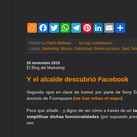
M
F
T
W
T
P
L
E
S
e
a
w
h
e
i
i
m
h
n
c
i
a
l
n
n
a
a
e
e
t
t
e
t
k
i
r
Posted by
Pedro Molleda
No hay comentarios:
a
b
t
s
g
e
e
l
e
Labels:
Marketing
,
Música
,
Publicidad
,
Redes sociales
,
Spot
,
Tel
m
o
e
A
r
r
d
e
o
r
p
a
e
I
k
p
m
s
n
26 noviembre 2010
t
El Blog del Marketing
Y el alcalde descubrió Facebook
Segundo spot en clave de humor por parte de Sony Er
anuncio de Foursquare (
me han robao el major
)
Poco que añadir... y digno de ver cómo a través de un
t
simplificar dichas funcionalidades
(por supuesto pre
uso.