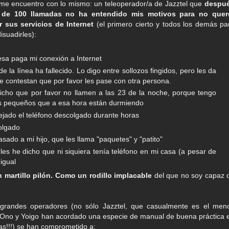
me encuentro con lo mismo: un teleoperador/a de Jazztel que
despu
de 100 llamadas no ha entendido mis motivos para no quer
r sus servicios de Internet
(el primero cierto y todos los demás pa
disuadirles):
sa paga mi conexión a Internet
r de la línea ha fallecido. Lo digo entre sollozos fingidos, pero les da
me contestan que por favor les pase con otra persona.
icho que por favor no llamen a las 23 de la noche, porque tengo
s pequeños que a esa hora están durmiendo
ejado el teléfono descolgado durante horas
olgado
sado a mi hijo, que les llama "paquetes" y "patito"
les he dicho que ni siquiera tenía teléfono en mi casa (a pesar de
igual
 martillo pilón. Como un rodillo implacable
del que no soy capaz 
 grandes operadores (no sólo Jazztel, que casualmente es el men
 Ono y Yoigo han acordado una especie de manual de buena práctica 
ias!!!) se han comprometido a: