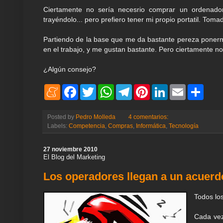
Ciertamente no sería necesrio comprar un ordenador
trayéndolo... pero prefiero tener mi propio portatil. To
Partiendo de la base que me da bastante pereza ponerme
en el trabajo, y me gustan bastante. Pero ciertamente no 
¿Algún consejo?
M
F
T
W
T
P
L
E
S
e
a
w
h
e
i
i
m
h
n
c
i
a
l
n
n
a
a
e
e
t
t
e
t
k
i
r
Posted by
Pedro Molleda
4 comentarios:
a
b
t
s
g
e
e
l
e
Labels:
Competencia
,
Compras
,
Informática
,
Tecnología
m
o
e
A
r
r
d
e
o
r
p
a
e
I
k
p
m
s
n
27 noviembre 2010
t
El Blog del Marketing
Los operadores llegan a un acuerd
Todos lo
Cada vez