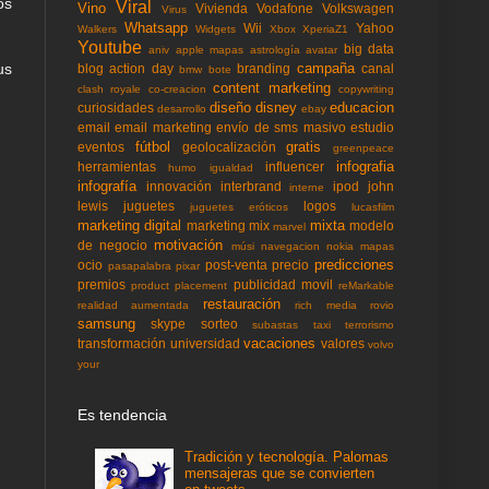
os
Viral
Vino
Vivienda
Vodafone
Volkswagen
Virus
Whatsapp
Wii
Yahoo
Walkers
Widgets
Xbox
XperiaZ1
Youtube
big data
aniv
apple mapas
astrología
avatar
campaña
us
blog action day
branding
canal
bmw
bote
content marketing
clash royale
co-creacion
copywriting
diseño
disney
educacion
curiosidades
desarrollo
ebay
email
email marketing
envío de sms masivo
estudio
fútbol
gratis
eventos
geolocalización
greenpeace
infografia
herramientas
influencer
humo
igualdad
infografía
innovación
interbrand
ipod
john
interne
lewis
juguetes
logos
juguetes eróticos
lucasfilm
marketing digital
mixta
marketing mix
modelo
marvel
motivación
de negocio
músi
navegacion
nokia mapas
predicciones
ocio
post-venta
precio
pasapalabra
pixar
premios
publicidad movil
product placement
reMarkable
restauración
realidad aumentada
rich media
rovio
samsung
skype
sorteo
subastas
taxi
terrorismo
vacaciones
transformación
universidad
valores
volvo
your
Es tendencia
Tradición y tecnología. Palomas
mensajeras que se convierten