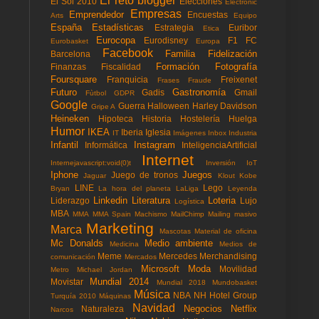
El reto blogger
El Sol 2010
Elecciones
Electronic
Empresas
Emprendedor
Encuestas
Arts
Equipo
España
Estadísticas
Estrategia
Euribor
Etica
Eurocopa
Eurodisney
F1
FC
Eurobasket
Europa
Facebook
Familia
Fidelización
Barcelona
Formación
Fotografía
Finanzas
Fiscalidad
Foursquare
Franquicia
Freixenet
Frases
Fraude
Futuro
Gastronomía
Gadis
Gmail
Fùtbol
GDPR
Google
Guerra
Halloween
Harley Davidson
Gripe A
Heineken
Hipoteca
Historia
Hostelería
Huelga
Humor
IKEA
Iberia
Iglesia
IT
Imágenes
Inbox
Industria
Infantil
Instagram
Informática
InteligenciaArtificial
Internet
Internejavascript:void(0)t
Inversión
IoT
Iphone
Juegos
Juego de tronos
Jaguar
Klout
Kobe
LINE
Lego
Bryan
La hora del planeta
LaLiga
Leyenda
Linkedin
Literatura
Loteria
Liderazgo
Lujo
Logística
MBA
MMA
MMA Spain
Machismo
MailChimp
Mailing masivo
Marketing
Marca
Mascotas
Material de oficina
Mc Donalds
Medio ambiente
Medicina
Medios de
Meme
Mercedes
Merchandising
comunicación
Mercados
Microsoft
Moda
Movilidad
Metro
Michael Jordan
Mundial 2014
Movistar
Mundial 2018
Mundobasket
Música
NBA
NH Hotel Group
Turquía 2010
Máquinas
Navidad
Negocios
Netflix
Naturaleza
Narcos