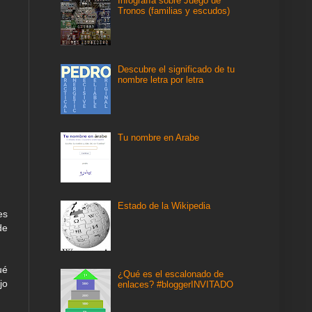
Infografía sobre Juego de
Tronos (familias y escudos)
Descubre el significado de tu
nombre letra por letra
Tu nombre en Arabe
Estado de la Wikipedia
es
de
ué
¿Qué es el escalonado de
jo
enlaces? #bloggerINVITADO