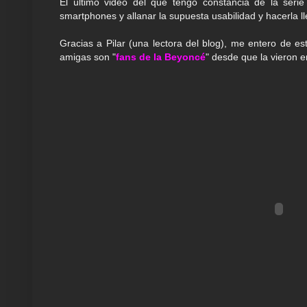
El último video del que tengo constancia de la seri
smartphones y allanar la supuesta usabilidad y hacerla ll
Gracias a Pilar (una lectora del blog), me entero de e
amigas son "
fans de la Beyoncé
" desde que la vieron e