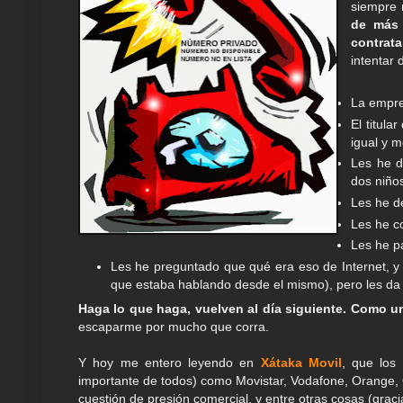
siempre 
de más 
contrata
intentar 
La empre
El titula
igual y 
Les he d
dos niño
Les he d
Les he c
Les he pa
Les he preguntado que qué era eso de Internet, y 
que estaba hablando desde el mismo), pero les da 
Haga lo que haga, vuelven al día siguiente. Como un
escaparme por mucho que corra.
Y hoy me entero leyendo en
Xátaka Movil
, que los
importante de todos) como Movistar, Vodafone, Orange,
cuestión de presión comercial, y entre otras cosas (grac