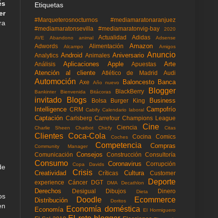
és
Etiquetas
er
#Marqueterosnocturnos
#mediamaratonaranjuez
ra
#mediamaratonsevilla
#mediamaratonvig-bay
2020
Actualidad
Adidas
AVE
Abandono animal
Adsense
Amazon
Adwords
Alimentación
Alcampo
Amigos
Anuncio
Android
Aniversario
Analytics
Animales
Aplicaciones
Apple
Arte
Análisis
Apuestas
Atención al cliente
Atlético de Madrid
Audi
Automoción
Baloncesto
Banca
Axe
Año nuevo
Blogger
BlackBerry
Bankinter
Bienvenida
Bitácoras
invitado
Blogs
Business
Bolsa
Burger King
Intelligence
Campofrío
CRM
Cabify
Calendario laboral
Captación
Carlsberg
Carrefour
Champions League
Cine
Ciencia
Charlie Sheen
Chatbot
Chicfy
Citas
Clientes
Coca-Cola
Cocina
Comics
Coches
Competencia
Compras
Community Manager
Consejos
Comunicación
Construcción
Consultoría
Consumo
Coronavirus
Corrupción
Copa Davids
de
Crisis
Creatividad
Cultura
Críticas
Customer
Deporte
experience
Cáncer
DGT
DMA
Decathlon
Derechos
Desigual
Dibujos
Dinero
Dieta
os
Doodle
Ecommerce
Distribución
Doritos
en
Economía doméstica
Economía
El Hormiguero