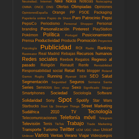
Nike
Nokia
Noticias
Neutraliad; Internet
Nutscaping
Olimpiadas
Ofertas
Opiniones
OMMA
ONCE
ONG
Orange
PP
PSOE
Packaging
OpinionesEspaña
Paro
Patrocinio
Pepsi
Papelería online
Papiro de Shem
PepsiCo
Periodismo
Personal
Personal Shopper
Personalización
Pinterest
branding
PlayStation
Política
Posicionamiento
Pokémon
Portugal
Productividad
Promoción
Prensa
Producto
Proyectos
Publicidad
Ranking
ROI
Psicología
Radio
Recursos humanos
Real Madrid
Rebajas
Rastreator
Redes sociales
Regreso al
Reebok
Regalos
pasado
Religión
Renault
Renfe
Rentabilidad
Retail
Responsabilidad social
Reto blogger
Roland
Running
SEO
Salud
Garros
Rugby
Ryanair
SEM
Segmentación
Seguros
Seguridad
Semana Santa
Series
Sexo
Servicios
Sex shop
Significado
Slogan
Sociedad
Smartphones
Sociología
Software
Spot
Solidaridad
Spotify
Sony
Star Wars
Street Marketing
Starbucks
Start Up
Stranger Things
Tecnología
Sudáfrica 2010
TV
Telefonía móvil
Telecomunicaciones
Telegram
Trabajo
Televisión
Tenis
TikTok
Trade Marketing
Twitter
Transporte
Turismo
Unicef
UCM
UGC
Uber
Varios
Ventas
Verano
Viajar
Videojuegos
Unilever