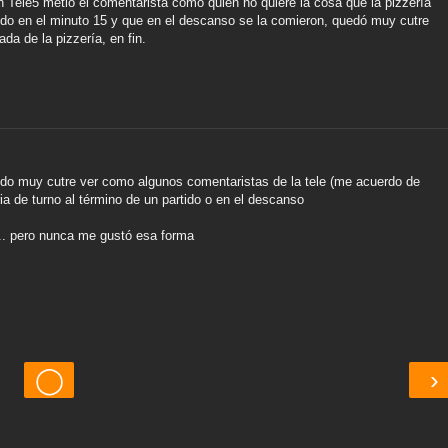
a en Tele5 metió el comentarista como quien no quiere la cosa que la pizzería
ido en el minuto 15 y que en el descanso se la comieron, quedó muy cutre
da de la pizzería, en fin.
ido muy cutre ver como algunos comentaristas de la tele (me acuerdo de
a de turno al término de un partido o en el descanso
.. pero nunca me gustó esa forma
◯
›