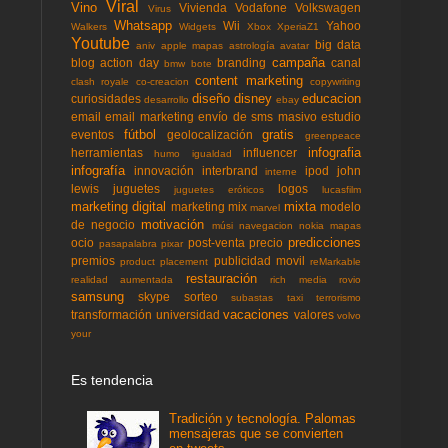
Viral
Vino
Vivienda
Vodafone
Volkswagen
Virus
Whatsapp
Wii
Yahoo
Walkers
Widgets
Xbox
XperiaZ1
Youtube
big data
aniv
apple mapas
astrología
avatar
campaña
blog action day
branding
canal
bmw
bote
content marketing
clash royale
co-creacion
copywriting
diseño
disney
educacion
curiosidades
desarrollo
ebay
email
email marketing
envío de sms masivo
estudio
fútbol
gratis
eventos
geolocalización
greenpeace
infografia
herramientas
influencer
humo
igualdad
infografía
innovación
interbrand
ipod
john
interne
lewis
juguetes
logos
juguetes eróticos
lucasfilm
marketing digital
mixta
marketing mix
modelo
marvel
motivación
de negocio
músi
navegacion
nokia mapas
predicciones
ocio
post-venta
precio
pasapalabra
pixar
premios
publicidad movil
product placement
reMarkable
restauración
realidad aumentada
rich media
rovio
samsung
skype
sorteo
subastas
taxi
terrorismo
vacaciones
transformación
universidad
valores
volvo
your
Es tendencia
Tradición y tecnología. Palomas
mensajeras que se convierten