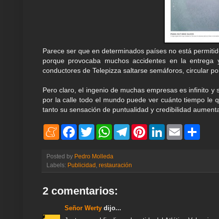
Parece ser que en determinados países no está permitido
porque provocaba muchos accidentes en la entrega 
conductores de Telepizza saltarse semáforos, circular por 
Pero claro, el ingenio de muchas empresas es infinito y
por la calle todo el mundo puede ver cuánto tiempo le qu
tanto su sensación de puntualidad y credibilidad aument
M
F
T
W
T
P
L
E
S
e
a
w
h
e
i
i
m
h
n
c
i
a
l
n
n
a
a
e
e
t
t
e
t
k
i
r
Posted by
Pedro Molleda
a
b
t
s
g
e
e
l
e
Labels:
Publicidad
,
restauración
m
o
e
A
r
r
d
e
o
r
p
a
e
I
k
p
m
s
n
2 comentarios:
t
Señor Werty
dijo...