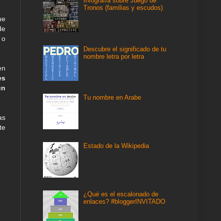
Infografía sobre Juego de
Tronos (familias y escudos)
ue
de
 o
Descubre el significado de tu
nombre letra por letra
en
es
un
Tu nombre en Arabe
as
te
Estado de la Wikipedia
¿Qué es el escalonado de
enlaces? #bloggerINVITADO