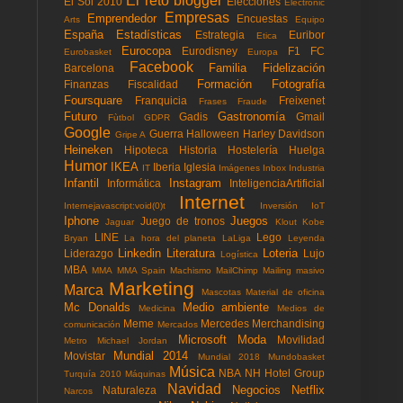
El reto blogger
El Sol 2010
Elecciones
Electronic
Empresas
Emprendedor
Encuestas
Arts
Equipo
España
Estadísticas
Estrategia
Euribor
Etica
Eurocopa
Eurodisney
F1
FC
Eurobasket
Europa
Facebook
Familia
Fidelización
Barcelona
Formación
Fotografía
Finanzas
Fiscalidad
Foursquare
Franquicia
Freixenet
Frases
Fraude
Futuro
Gastronomía
Gadis
Gmail
Fùtbol
GDPR
Google
Guerra
Halloween
Harley Davidson
Gripe A
Heineken
Hipoteca
Historia
Hostelería
Huelga
Humor
IKEA
Iberia
Iglesia
IT
Imágenes
Inbox
Industria
Infantil
Instagram
Informática
InteligenciaArtificial
Internet
Internejavascript:void(0)t
Inversión
IoT
Iphone
Juegos
Juego de tronos
Jaguar
Klout
Kobe
LINE
Lego
Bryan
La hora del planeta
LaLiga
Leyenda
Linkedin
Literatura
Loteria
Liderazgo
Lujo
Logística
MBA
MMA
MMA Spain
Machismo
MailChimp
Mailing masivo
Marketing
Marca
Mascotas
Material de oficina
Mc Donalds
Medio ambiente
Medicina
Medios de
Meme
Mercedes
Merchandising
comunicación
Mercados
Microsoft
Moda
Movilidad
Metro
Michael Jordan
Mundial 2014
Movistar
Mundial 2018
Mundobasket
Música
NBA
NH Hotel Group
Turquía 2010
Máquinas
Navidad
Negocios
Netflix
Naturaleza
Narcos