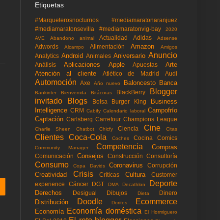
Etiquetas
#Marqueterosnocturnos
#mediamaratonaranjuez
#mediamaratonsevilla
#mediamaratonvig-bay
2020
Actualidad
Adidas
AVE
Abandono animal
Adsense
Amazon
Adwords
Alimentación
Alcampo
Amigos
Anuncio
Android
Aniversario
Analytics
Animales
Aplicaciones
Apple
Arte
Análisis
Apuestas
Atención al cliente
Atlético de Madrid
Audi
Automoción
Baloncesto
Banca
Axe
Año nuevo
Blogger
BlackBerry
Bankinter
Bienvenida
Bitácoras
invitado
Blogs
Business
Bolsa
Burger King
Intelligence
Campofrío
CRM
Cabify
Calendario laboral
Captación
Carlsberg
Carrefour
Champions League
Cine
Ciencia
Charlie Sheen
Chatbot
Chicfy
Citas
Clientes
Coca-Cola
Cocina
Comics
Coches
Competencia
Compras
Community Manager
Consejos
Comunicación
Construcción
Consultoría
Consumo
Coronavirus
Corrupción
Copa Davids
Crisis
Creatividad
Cultura
Críticas
Customer
Deporte
experience
Cáncer
DGT
DMA
Decathlon
Derechos
Desigual
Dibujos
Dinero
Dieta
Doodle
Ecommerce
Distribución
Doritos
Economía doméstica
Economía
El Hormiguero