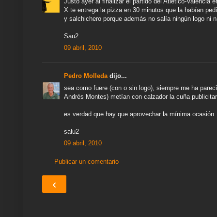
Justo ayer al finalizar el partido del Atlético-Valenci
X te entrega la pizza en 30 minutos que la habían ped
y salchichero porque además no salía ningún logo ni na
Sau2
09 abril, 2010
Pedro Molleda
dijo...
sea como fuere (con o sin logo), siempre me ha parec
Andrés Montes) metían con calzador la cuña publicitari
es verdad que hay que aprovechar la mínima ocasión.
salu2
09 abril, 2010
Publicar un comentario
‹