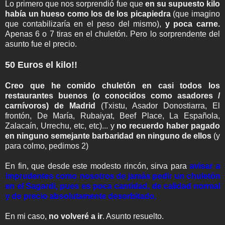
Lo primero que nos sorprendió fue que
en su supuesto kilo
había un hueso como los de los picapiedra
(que imagino
que contabilizaría en el peso del mismo),
y poca carne.
Apenas 6 o 7 tiras en el chuletón. Pero lo sorprendente del
asunto fue el precio.
50 Euros el kilo!!
Creo que he comido chuletón en casi todos los
restaurantes buenos (o conocidos como asadores /
carnívoros) de Madrid
(Txistu, Asador Donostiarra, El
frontón, De María, Rubaiyat, Beef Place, La Española,
Zalacaín, Urrechu, etc, etc)... y
no recuerdo haber pagado
en ninguno semejante barbaridad en ninguno de ellos
(y
para colmo, pedimos 2)
En fin, que desde este modesto rincón, sirva para
avisar a
imprudentes como nosotros de jamás pedir un chuletón
en el Sagardi, pues es poca cantidad, de calidad normal
y de precio absolutamente desorbitado.
En mi caso,
no volveré a ir
. Asunto resuelto.