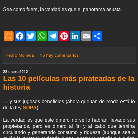
Sea como fuere, la verdad es que el panorama asusta
M
F
T
W
T
P
L
E
S
e
a
w
h
e
i
i
m
h
n
c
i
a
l
n
n
a
a
e
e
t
t
e
t
k
i
r
a
b
t
s
g
e
e
l
e
Pedro Molleda
No hay comentarios:
m
o
e
A
r
r
d
e
o
r
p
a
e
I
k
p
m
s
n
28 enero 2012
t
Las 10 películas más pirateadas de la
historia
.... y sus jugosos beneficios (ahora que tan de moda está lo
de la ley
SOPA
)
La verdad es que este dinero no se lo habrán llevado sus
propietarios, pero es dinero al fin y al cabo que termina
circulando y generando consumo y riqueza (aunque sea a