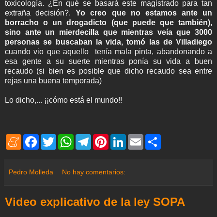
toxicología. ¿En qué se basará este magistrado para tan
extraña decisión?.
Yo creo que no estamos ante un
borracho o un drogadicto (que puede que también),
sino ante un mierdecilla que mientras veía que 3000
personas se buscaban la vida, tomó las de Villadiego
cuando vio que aquello tenía mala pinta, abandonando a
esa gente a su suerte mientras ponía su vida a buen
recaudo (si bien es posible que dicho recaudo sea entre
rejas una buena temporada)
Lo dicho,... ¡¡cómo está el mundo!!
M
F
T
W
T
P
L
E
S
e
a
w
h
e
i
i
m
h
n
c
i
a
l
n
n
a
a
e
e
t
t
e
t
k
i
r
a
b
t
s
g
e
e
l
e
Pedro Molleda
No hay comentarios:
m
o
e
A
r
r
d
e
o
r
p
a
e
I
k
p
m
s
n
Video explicativo de la ley SOPA
t