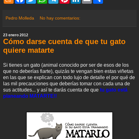
e
a
w
h
e
i
i
m
h
n
c
i
a
l
n
n
a
a
e
e
t
t
e
t
k
i
r
a
b
t
s
g
e
e
l
e
Pedro Molleda
No hay comentarios:
m
o
e
A
r
r
d
e
o
r
p
a
e
I
k
p
m
s
n
23 enero 2012
t
Cómo darse cuenta de que tu gato
quiere matarte
Si tienes un gato (animal conocido por ser de esos de los
que no deberías fiarte), quizás te vengan bien estas viñetas
en las que se explican con todo lujo de detalle el por qué de
las mil precauciones que deberías tomar con cada una de
sus actitudes... y así te darás cuenta de que
tu gato está
planeando MATARTE!!