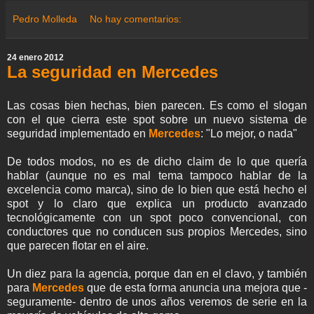
e
e
t
t
e
t
k
i
r
a
b
t
s
g
e
e
l
e
Pedro Molleda
No hay comentarios:
m
o
e
A
r
r
d
e
o
r
p
a
e
I
k
p
m
s
n
24 enero 2012
t
La seguridad en Mercedes
Las cosas bien hechas, bien parecen. Es como el slogan
con el que cierra este spot sobre un nuevo sistema de
seguridad implementado en
Mercedes
: "Lo mejor, o nada"
De todos modos, no es de dicho claim de lo que quería
hablar (aunque no es mal tema tampoco hablar de la
excelencia como marca), sino de lo bien que está hecho el
spot y lo claro que explica un producto avanzado
tecnológicamente con un spot poco convencional, con
conductores que no conducen sus propios Mercedes, sino
que parecen flotar en el aire.
Un diez para la agencia, porque dan en el clavo, y también
para
Mercedes
que de esta forma anuncia una mejora que -
seguramente- dentro de unos años veremos de serie en la