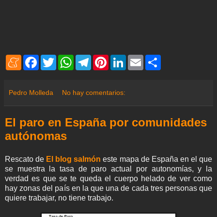
M
F
T
W
T
P
L
E
S
e
a
w
h
e
i
i
m
h
n
c
i
a
l
n
n
a
a
e
e
t
t
e
t
k
i
r
a
b
t
s
g
e
e
l
e
Pedro Molleda
No hay comentarios:
m
o
e
A
r
r
d
e
o
r
p
a
e
I
k
p
m
s
n
El paro en España por comunidades
t
autónomas
Rescato de
El blog salmón
este mapa de España en el que
se muestra la tasa de paro actual por autonomías, y la
verdad es que se te queda el cuerpo helado de ver como
hay zonas del país en la que una de cada tres personas que
quiere trabajar, no tiene trabajo.