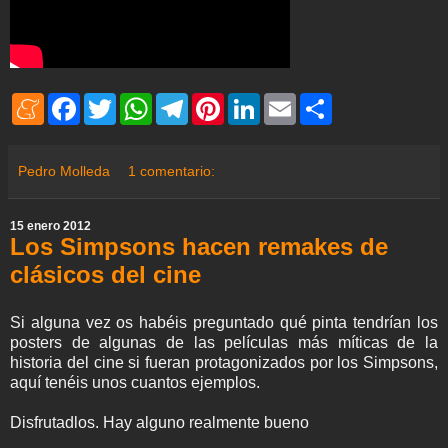
M
F
T
W
T
P
L
E
S
e
a
w
h
e
i
i
m
h
n
c
i
a
l
n
n
a
a
e
e
t
t
e
t
k
i
r
a
b
t
s
g
e
e
l
e
Pedro Molleda
1 comentario:
m
o
e
A
r
r
d
e
o
r
p
a
e
I
k
p
m
s
n
15 enero 2012
t
Los Simpsons hacen remakes de
clásicos del cine
Si alguna vez os habéis preguntado qué pinta tendrían los
posters de algunas de las películas más míticas de la
historia del cine si fueran protagonizados por los Simpsons,
aquí tenéis unos cuantos ejemplos.
Disfrutadlos. Hay alguno realmente bueno