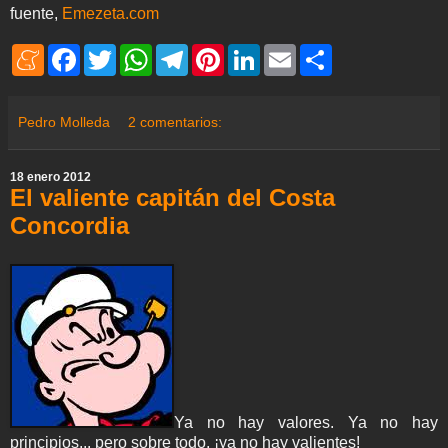
fuente,
Emezeta.com
M
F
T
W
T
P
L
E
S
e
a
w
h
e
i
i
m
h
n
c
i
a
l
n
n
a
a
e
e
t
t
e
t
k
i
r
a
b
t
s
g
e
e
l
e
Pedro Molleda
2 comentarios:
m
o
e
A
r
r
d
e
o
r
p
a
e
I
k
p
m
s
n
18 enero 2012
t
El valiente capitán del Costa
Concordia
Ya no hay valores. Ya no hay
principios... pero sobre todo, ¡ya no hay valientes!