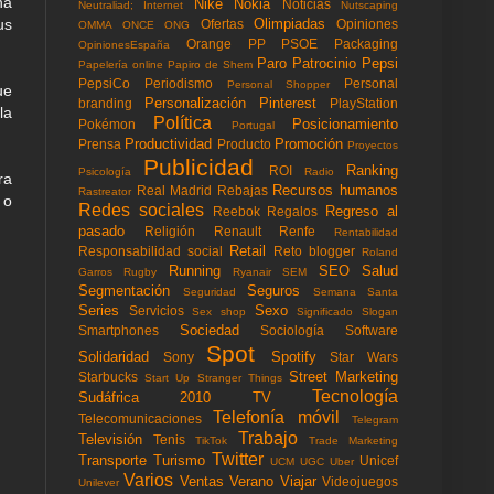
na
Nike
Nokia
Noticias
Neutraliad; Internet
Nutscaping
us
Olimpiadas
Ofertas
Opiniones
OMMA
ONCE
ONG
Orange
PP
PSOE
Packaging
OpinionesEspaña
Paro
Patrocinio
Pepsi
Papelería online
Papiro de Shem
PepsiCo
Periodismo
Personal
Personal Shopper
ue
Personalización
Pinterest
branding
PlayStation
la
Política
Posicionamiento
Pokémon
Portugal
Productividad
Promoción
Prensa
Producto
Proyectos
Publicidad
Ranking
ROI
Psicología
Radio
ra
Recursos humanos
Real Madrid
Rebajas
Rastreator
 o
Redes sociales
Regreso al
Reebok
Regalos
pasado
Religión
Renault
Renfe
Rentabilidad
Retail
Responsabilidad social
Reto blogger
Roland
Running
SEO
Salud
Garros
Rugby
Ryanair
SEM
Segmentación
Seguros
Seguridad
Semana Santa
Series
Sexo
Servicios
Sex shop
Significado
Slogan
Sociedad
Smartphones
Sociología
Software
Spot
Solidaridad
Spotify
Sony
Star Wars
Street Marketing
Starbucks
Start Up
Stranger Things
Tecnología
Sudáfrica 2010
TV
Telefonía móvil
Telecomunicaciones
Telegram
Trabajo
Televisión
Tenis
TikTok
Trade Marketing
Twitter
Transporte
Turismo
Unicef
UCM
UGC
Uber
Varios
Ventas
Verano
Viajar
Videojuegos
Unilever