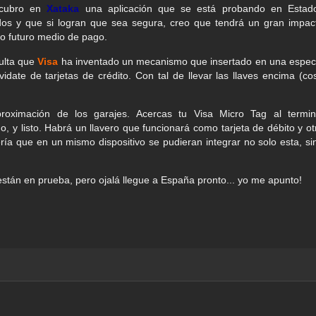
cubro en
Xataka
una aplicación que se está probando en Estad
dos y que si logran que sea segura, creo que tendrá un gran impac
o futuro medio de pago.
ulta que
Visa
ha inventado un mecanismo que insertado en una espec
date de tarjetas de crédito. Con tal de llevar las llaves encima (co
oximación de los garajes. Acercas tu Visa Micro Tag al termin
o, y listo. Habrá un llavero que funcionará como tarjeta de débito y ot
ería que en un mismo dispositivo se pudieran integrar no solo esta, si
stán en prueba, pero ojalá llegue a España pronto... yo me apunto!