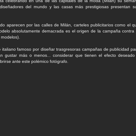
tá celebrando en una de las capitales de la moda (Milán) su sema
diseñadores del mundo y las casas más prestigiosas presentan s
do aparecen por las calles de Milán, carteles publicitarios como el q
odelo absolutamente demacrada es el origen de la campaña contra 
s modelos).
o italiano famoso por diseñar trasgresoras campañas de publicidad pa
án gustar más o menos... considerar que tienen el efecto deseado
rirse ante este polémico fotógrafo.