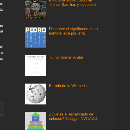
Infografía sobre Juego de
os
Tronos (familias y escudos)
to
ie
Descubre el significado de tu
sa
nombre letra por letra
al
ro
Tu nombre en Arabe
no
Estado de la Wikipedia
¿Qué es el escalonado de
enlaces? #bloggerINVITADO