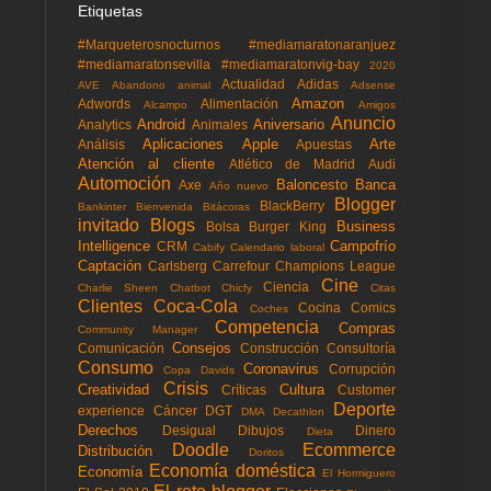
Etiquetas
#Marqueterosnocturnos
#mediamaratonaranjuez
#mediamaratonsevilla
#mediamaratonvig-bay
2020
Actualidad
Adidas
AVE
Abandono animal
Adsense
Amazon
Adwords
Alimentación
Alcampo
Amigos
Anuncio
Android
Aniversario
Analytics
Animales
Aplicaciones
Apple
Arte
Análisis
Apuestas
Atención al cliente
Atlético de Madrid
Audi
Automoción
Baloncesto
Banca
Axe
Año nuevo
Blogger
BlackBerry
Bankinter
Bienvenida
Bitácoras
invitado
Blogs
Business
Bolsa
Burger King
Intelligence
Campofrío
CRM
Cabify
Calendario laboral
Captación
Carlsberg
Carrefour
Champions League
Cine
Ciencia
Charlie Sheen
Chatbot
Chicfy
Citas
Clientes
Coca-Cola
Cocina
Comics
Coches
Competencia
Compras
Community Manager
Consejos
Comunicación
Construcción
Consultoría
Consumo
Coronavirus
Corrupción
Copa Davids
Crisis
Creatividad
Cultura
Críticas
Customer
Deporte
experience
Cáncer
DGT
DMA
Decathlon
Derechos
Desigual
Dibujos
Dinero
Dieta
Doodle
Ecommerce
Distribución
Doritos
Economía doméstica
Economía
El Hormiguero