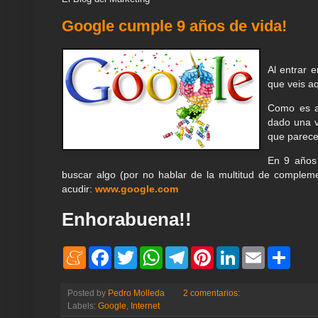
Google cumple 9 años de vida!
Al entrar 
que veis aq
Como es al
dado una v
que parece
En 9 años 
buscar algo (por no hablar de la multitud de complem
acudir:
www.google.com
Enhorabuena!!
M
F
T
W
T
P
L
E
S
e
a
w
h
e
i
i
m
h
n
c
i
a
l
n
n
a
a
e
e
t
t
e
t
k
i
r
Posted by
Pedro Molleda
2 comentarios:
a
b
t
s
g
e
e
l
e
Labels:
Google
,
Internet
m
o
e
A
r
r
d