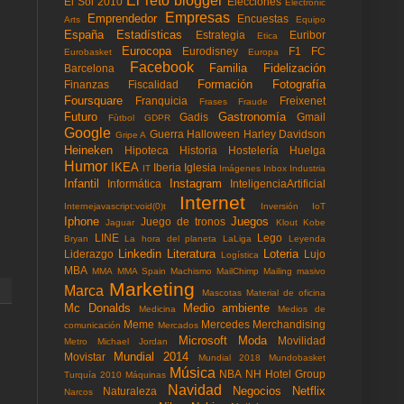
El reto blogger
El Sol 2010
Elecciones
Electronic
Empresas
Emprendedor
Encuestas
Arts
Equipo
España
Estadísticas
Estrategia
Euribor
Etica
Eurocopa
Eurodisney
F1
FC
Eurobasket
Europa
Facebook
Familia
Fidelización
Barcelona
Formación
Fotografía
Finanzas
Fiscalidad
Foursquare
Franquicia
Freixenet
Frases
Fraude
Futuro
Gastronomía
Gadis
Gmail
Fùtbol
GDPR
Google
Guerra
Halloween
Harley Davidson
Gripe A
Heineken
Hipoteca
Historia
Hostelería
Huelga
Humor
IKEA
Iberia
Iglesia
IT
Imágenes
Inbox
Industria
Infantil
Instagram
Informática
InteligenciaArtificial
Internet
Internejavascript:void(0)t
Inversión
IoT
Iphone
Juegos
Juego de tronos
Jaguar
Klout
Kobe
LINE
Lego
Bryan
La hora del planeta
LaLiga
Leyenda
Linkedin
Literatura
Loteria
Liderazgo
Lujo
Logística
MBA
MMA
MMA Spain
Machismo
MailChimp
Mailing masivo
Marketing
Marca
Mascotas
Material de oficina
Mc Donalds
Medio ambiente
Medicina
Medios de
Meme
Mercedes
Merchandising
comunicación
Mercados
Microsoft
Moda
Movilidad
Metro
Michael Jordan
Mundial 2014
Movistar
Mundial 2018
Mundobasket
Música
NBA
NH Hotel Group
Turquía 2010
Máquinas
Navidad
Negocios
Netflix
Naturaleza
Narcos