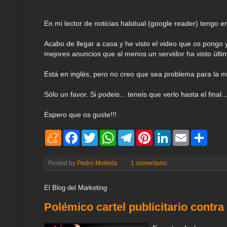
En mi lector de noticias habitual (google reader) tengo en
Acabo de llegar a casa y he visto el video que os pongo 
mejores anuncios que al menos un servidor ha visto últi
Está en inglés, pero no creo que sea problema para la m
Sólo un favor. Si podeis... teneis que verlo hasta el final.
Espero que os guste!!!
M
F
T
W
T
P
L
E
S
e
a
w
h
e
i
i
m
h
n
c
i
a
l
n
n
a
a
e
e
t
t
e
t
k
i
r
Posted by
Pedro Molleda
1 comentario:
a
b
t
s
g
e
e
l
e
m
o
e
A
r
r
d
e
o
r
p
a
e
I
El Blog del Marketing
k
p
m
s
n
t
Polémico cartel publicitario contra