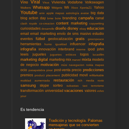
Viral
Vino
Vivienda
Vodafone
Volkswagen
Virus
Whatsapp
Wii
Yahoo
Walkers
Widgets
Xbox
XperiaZ1
Youtube
big data
aniv
apple mapas
astrología
avatar
campaña
blog action day
branding
canal
bmw
bote
content marketing
clash royale
co-creacion
copywriting
diseño
disney
educacion
curiosidades
desarrollo
ebay
email
email marketing
envío de sms masivo
estudio
fútbol
gratis
eventos
geolocalización
greenpeace
infografia
herramientas
influencer
humo
igualdad
infografía
innovación
interbrand
ipod
john
interne
lewis
juguetes
logos
juguetes eróticos
lucasfilm
marketing digital
mixta
marketing mix
modelo
marvel
motivación
de negocio
músi
navegacion
nokia mapas
predicciones
ocio
post-venta
precio
pasapalabra
pixar
premios
publicidad movil
product placement
reMarkable
restauración
realidad aumentada
rich media
rovio
samsung
skype
sorteo
subastas
taxi
terrorismo
vacaciones
transformación
universidad
valores
volvo
your
Es tendencia
Tradición y tecnología. Palomas
mensajeras que se convierten