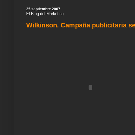
e
o
r
p
a
e
I
k
p
m
s
n
25 septiembre 2007
t
El Blog del Marketing
Wilkinson. Campaña publicitaria se