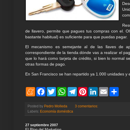
Des
Uni
com
Res
de llavero, permite que pagues tus compras con el. Olvi
bastante habitual) es suficiente para que puedas pagar.
El mecanismo es semejante al de las llaves de apr
correspondiente de la tienda dónde vas a realizar el pag
que lo hará como tarjeta de crédito, si bien lo normal s
otras formas de pago.
En San Francisco se han repartido ya 1.000 unidades y e
M
F
T
W
T
P
L
E
S
e
a
w
h
e
i
i
m
h
n
c
i
a
l
n
n
a
a
e
e
t
t
e
t
k
i
r
Posted by
Pedro Molleda
3 comentarios:
a
b
t
s
g
e
e
l
e
Labels:
Economía doméstica
m
o
e
A
r
r
d
e
o
r
p
a
e
I
k
p
m
s
n
27 septiembre 2007
t
El Blog del Marketing