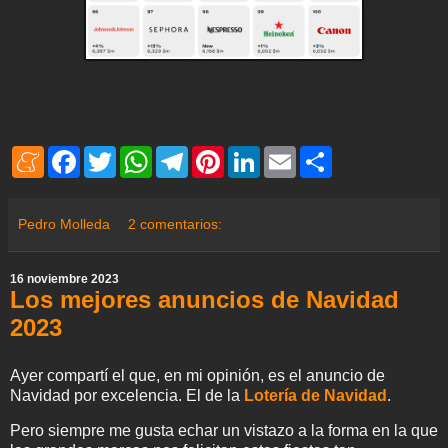
M
F
T
W
T
P
L
E
S
e
a
w
h
e
i
i
m
h
n
c
i
a
l
n
n
a
a
e
e
t
t
e
t
k
i
r
a
b
t
s
g
e
e
l
e
Pedro Molleda
2 comentarios:
m
o
e
A
r
r
d
e
o
r
p
a
e
I
k
p
m
s
n
16 noviembre 2023
t
Los mejores anuncios de Navidad
2023
Ayer compartí el que, en mi opinión, es el anuncio de
Navidad por excelencia. El de la
Lotería de Navidad
.
Pero siempre me gusta echar un vistazo a la forma en la que