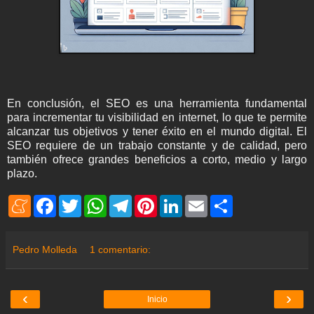
En conclusión, el SEO es una herramienta fundamental
para incrementar tu visibilidad en internet, lo que te permite
alcanzar tus objetivos y tener éxito en el mundo digital. El
SEO requiere de un trabajo constante y de calidad, pero
también ofrece grandes beneficios a corto, medio y largo
plazo.
M
F
T
W
T
P
L
E
S
e
a
w
h
e
i
i
m
h
n
c
i
a
l
n
n
a
a
e
e
t
t
e
t
k
i
r
a
b
t
s
g
e
e
l
e
Pedro Molleda
1 comentario:
m
o
e
A
r
r
d
e
o
r
p
a
e
I
k
p
m
s
n
t
‹
›
Inicio