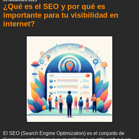
03 noviembre 2023
t
¿Qué es el SEO y por qué es
importante para tu visibilidad en
internet?
El SEO (Search Engine Optimization) es el conjunto de