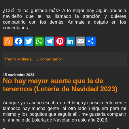
¿Cuál te ha gustado más? A lo mejor hay algún anuncio
navideño que te ha llamado la atención y quieres
compartirlo con los demás. Anímate a dejarlo en los
comentarios.
M
F
T
W
T
P
L
E
S
e
a
w
h
e
i
i
m
h
n
c
i
a
l
n
n
a
a
e
e
t
t
e
t
k
i
r
a
b
t
s
g
e
e
l
e
Pedro Molleda
1 comentario:
m
o
e
A
r
r
d
e
o
r
p
a
e
I
k
p
m
s
n
15 noviembre 2023
t
No hay mayor suerte que la de
tenernos (Lotería de Navidad 2023)
Aunque ya casi no escriba en el blog (y consecuentemente
tampoco hay mucha gente "al otro lado") siquiera para mí
mismo y los poquitos que seguís allí, me gustaría compartir
el anuncio de Lotería de Navidad en este año 2023.