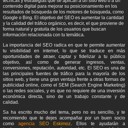
técnicas y estrategias que se aplican a un sitio web o a un
contenido digital para mejorar su posicionamiento en los
resultados de búsqueda de los motores de búsqueda, como
Google o Bing. El objetivo del SEO es aumentar la cantidad
y la calidad del tráfico orgánico, es decir, el que proviene de
forma natural y gratuita de los usuarios que buscan
información relacionada con tu temática.
La importancia del SEO radica en que te permite aumentar
tu visibilidad en internet, lo que se traduce en más
oportunidades de atraer, captar y fidelizar a tu público
objetivo, así como de generar ingresos, ventas,
conversiones, reputación, autoridad, etc. El SEO es una de
las principales fuentes de tráfico para la mayoría de los
sitios web, y tiene una gran ventaja frente a otras formas de
publicidad online, como el SEM (Search Engine Marketing)
o las redes sociales, y es que no requiere de una inversión
económica directa, sino de un trabajo constante y de
calidad.
Sa ha escrito mucho del tema, pero no es sencillo, y te
recomiendo que te dejes acompañar por un buen socio
como
agencia
SEO Eskimoz
. Ellos te ayudarán a