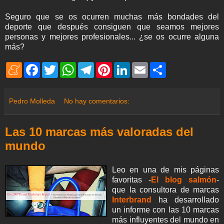
Seguro que se os ocurren muchas más bondades del
deporte que después consiguen que seamos mejores
personas y mejores profesionales... ¿se os ocurre alguna
más?
M
F
T
W
T
P
L
E
S
e
a
w
h
e
i
i
m
h
n
c
i
a
l
n
n
a
a
e
e
t
t
e
t
k
i
r
a
b
t
s
g
e
e
l
e
Pedro Molleda
No hay comentarios:
m
o
e
A
r
r
d
e
o
r
p
a
e
I
k
p
m
s
n
Las 10 marcas más valoradas del
t
mundo
Leo en una de mis páginas
favoritas -
El blog salmón
-
que la consultora de marcas
Interbrand
ha desarrollado
un informe con las 10 marcas
más influyentes del mundo en