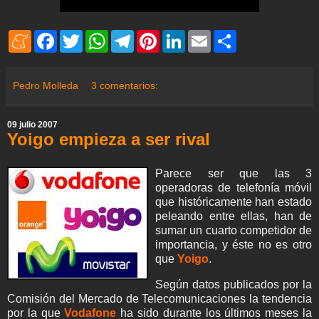
M
F
T
W
T
P
L
E
S
e
a
w
h
e
i
i
m
h
n
c
i
a
l
n
n
a
a
e
e
t
t
e
t
k
i
r
a
b
t
s
g
e
e
l
e
Pedro Molleda
3 comentarios:
m
o
e
A
r
r
d
e
o
r
p
a
e
I
k
p
m
s
n
09 julio 2007
t
Yoigo empieza a ser rival
Parece ser que las 3
operadoras de telefonía móvil
que históricamente han estado
peleando entre ellas, han de
sumar un cuarto competidor de
importancia, y éste no es otro
que
Yoigo
.
Según datos publicados por la
Comisión del Mercado de Telecomunicaciones la tendencia
por la que
Vodafone
ha sido durante los últimos meses la