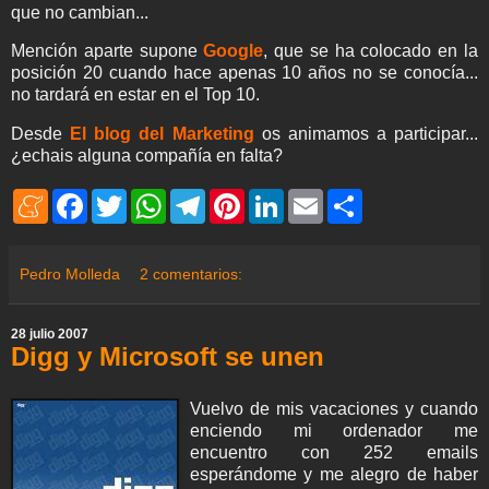
que no cambian...
Mención aparte supone
Google
, que se ha colocado en la
posición 20 cuando hace apenas 10 años no se conocía...
no tardará en estar en el Top 10.
Desde
El blog del Marketing
os animamos a participar...
¿echais alguna compañía en falta?
M
F
T
W
T
P
L
E
S
e
a
w
h
e
i
i
m
h
n
c
i
a
l
n
n
a
a
e
e
t
t
e
t
k
i
r
a
b
t
s
g
e
e
l
e
Pedro Molleda
2 comentarios:
m
o
e
A
r
r
d
e
o
r
p
a
e
I
k
p
m
s
n
28 julio 2007
t
Digg y Microsoft se unen
Vuelvo de mis vacaciones y cuando
enciendo mi ordenador me
encuentro con 252 emails
esperándome y me alegro de haber