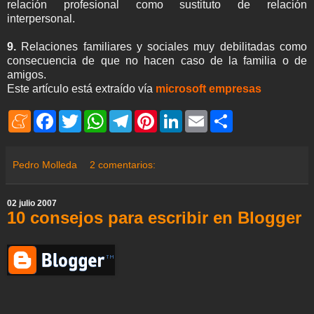
relación profesional como sustituto de relación
interpersonal.
9.
Relaciones familiares y sociales muy debilitadas como
consecuencia de que no hacen caso de la familia o de
amigos.
Este artículo está extraído vía
microsoft empresas
M
F
T
W
T
P
L
E
S
e
a
w
h
e
i
i
m
h
n
c
i
a
l
n
n
a
a
e
e
t
t
e
t
k
i
r
a
b
t
s
g
e
e
l
e
Pedro Molleda
2 comentarios:
m
o
e
A
r
r
d
e
o
r
p
a
e
I
k
p
m
s
n
02 julio 2007
t
10 consejos para escribir en Blogger