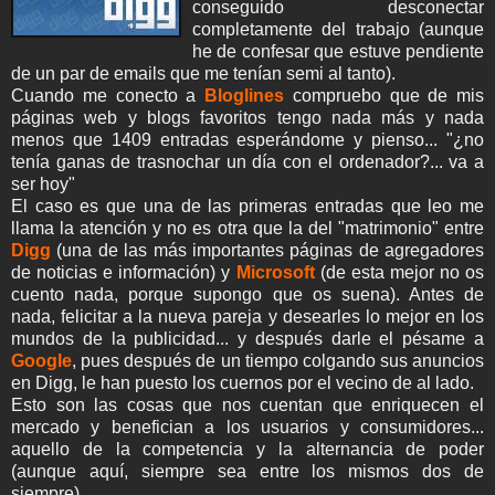
conseguido desconectar
completamente del trabajo (aunque
he de confesar que estuve pendiente
de un par de emails que me tenían semi al tanto).
Cuando me conecto a
Bloglines
compruebo que de mis
páginas web y blogs favoritos tengo nada más y nada
menos que 1409 entradas esperándome y pienso... "¿no
tenía ganas de trasnochar un día con el ordenador?... va a
ser hoy"
El caso es que una de las primeras entradas que leo me
llama la atención y no es otra que la del "matrimonio" entre
Digg
(una de las más importantes páginas de agregadores
de noticias e información) y
Microsoft
(de esta mejor no os
cuento nada, porque supongo que os suena). Antes de
nada, felicitar a la nueva pareja y desearles lo mejor en los
mundos de la publicidad... y después darle el pésame a
Google
, pues después de un tiempo colgando sus anuncios
en Digg, le han puesto los cuernos por el vecino de al lado.
Esto son las cosas que nos cuentan que enriquecen el
mercado y benefician a los usuarios y consumidores...
aquello de la competencia y la alternancia de poder
(aunque aquí, siempre sea entre los mismos dos de
siempre)