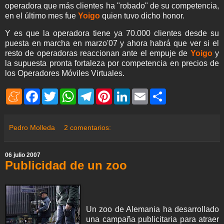
operadora que más clientes ha "robado" de su competencia,
en el último mes fue
Yoigo
quien tuvo dicho honor.
Y es que la operadora tiene ya 70.000 clientes desde su
puesta en marcha en marzo'07 y ahora habrá que ver si el
resto de operadoras reaccionan ante el empuje de
Yoigo
y
la supuesta pronta fortaleza por competencia en precios de
los Operadores Móviles Virtuales.
M
F
T
W
T
P
L
E
S
e
a
w
h
e
i
i
m
h
n
c
i
a
l
n
n
a
a
e
e
t
t
e
t
k
i
r
a
b
t
s
g
e
e
l
e
Pedro Molleda
2 comentarios:
m
o
e
A
r
r
d
e
o
r
p
a
e
I
k
p
m
s
n
06 julio 2007
t
Publicidad de un zoo
Un zoo de Alemania ha desarrollado
una campaña publicitaria para atraer