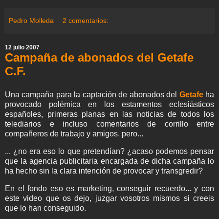
n
c
i
a
l
n
n
a
a
e
e
t
t
e
t
k
i
r
a
b
t
s
g
e
e
l
e
Pedro Molleda
2 comentarios:
m
o
e
A
r
r
d
e
o
r
p
a
e
I
k
p
m
s
n
12 julio 2007
t
Campaña de abonados del Getafe
C.F.
Una campaña para la captación de abonados del
Getafe
ha
provocado polémica en los estamentos eclesiásticos
españoles, primeras planas en las noticias de todos los
telediarios e incluso comentarios de corrillo entre
compañeros de trabajo y amigos, pero...
... ¿no era eso lo que pretendían? ¿acaso podemos pensar
que la agencia publicitaria encargada de dicha campaña lo
ha hecho sin la clara intención de provocar y transgredir?
En el fondo eso es marketing, conseguir recuerdo... y con
este video que os dejo, juzgar vosotros mismos si creeis
que lo han conseguido.