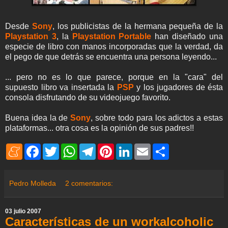
Desde
Sony
, los publicistas de la hermana pequeña de la
Playstation 3
, la
Playstation Portable
han diseñado una
especie de libro con manos incorporadas que la verdad, da
el pego de que detrás se encuentra una persona leyendo...
... pero no es lo que parece, porque en la "cara" del
supuesto libro va insertada la
PSP
y los jugadores de ésta
consola disfrutando de su videojuego favorito.
Buena idea la de
Sony
, sobre todo para los adictos a estas
plataformas... otra cosa es la opinión de sus padres!!
M
F
T
W
T
P
L
E
S
e
a
w
h
e
i
i
m
h
n
c
i
a
l
n
n
a
a
e
e
t
t
e
t
k
i
r
a
b
t
s
g
e
e
l
e
Pedro Molleda
2 comentarios:
m
o
e
A
r
r
d
e
o
r
p
a
e
I
k
p
m
s
n
03 julio 2007
t
Características de un workalcoholic