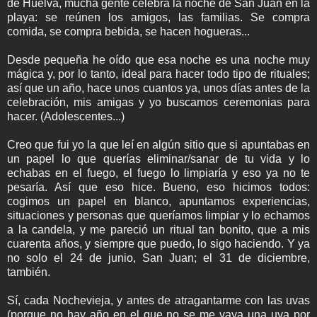
de Huelva, mucha gente celebra la noche de San Juan en la
playa: se reúnen los amigos, las familias. Se compra
comida, se compra bebida, se hacen hogueras...
Desde pequeña he oído que esa noche es una noche muy
mágica y, por lo tanto, ideal para hacer todo tipo de rituales;
así que un año, hace unos cuantos ya, unos días antes de la
celebración, mis amigas y yo buscamos ceremonias para
hacer. (Adolescentes...)
Creo que fui yo la que leí en algún sitio que si apuntabas en
un papel lo que querías eliminar/sanar de tu vida y lo
echabas en el fuego, el fuego lo limpiaría y eso ya no te
pesaría. Así que eso hice. Bueno, eso hicimos todos:
cogimos un papel en blanco, apuntamos experiencias,
situaciones y personas que queríamos limpiar y lo echamos
a la candela, y me pareció un ritual tan bonito, que a mis
cuarenta años, y siempre que puedo, lo sigo haciendo. Y ya
no solo el 24 de junio, San Juan; el 31 de diciembre,
también.
Sí, cada Nochevieja, y antes de atragantarme con las uvas
(porque no hay año en el que no se me vaya una uva por