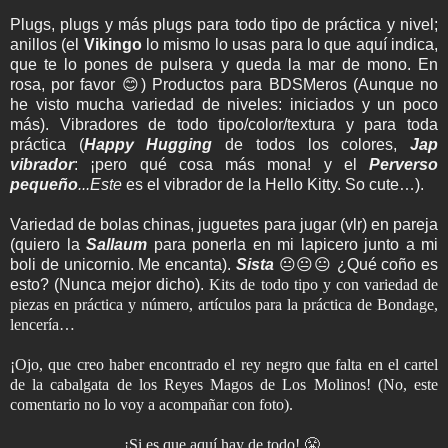
Plugs, plugs y más plugs para todo tipo de práctica y nivel;
anillos (el
Vikingo
lo mismo lo usas para lo que aquí indica,
que te lo pones de pulsera y queda la mar de mono. En
rosa, por favor 😊) Productos para BDSMeros (Aunque no
he visto mucha variedad de niveles: iniciados y un poco
más). Vibradores de todo tipo/color/textura y para toda
práctica (
Happy Hugging
de todos los colores,
Jap
vibrador
: ¡pero qué cosa más mona! y el
Perverso
pequeño
...Este
es el vibrador de la Hello Kitty. So cute…).
Variedad de bolas chinas, juguetes para jugar (vlr) en pareja
(quiero la
Sallaum
para ponerla en mi lapicero junto a mi
boli de unicornio. Me encanta).
Sista
😐😐😐 ¿Qué coño es
esto? (Nunca mejor dicho).
Kits de todo tipo y con variedad de
piezas en práctica y número, artículos para la práctica de Bondage,
lencería…
¡Ojo, que creo haber encontrado el rey negro que falta en el cartel
de la cabalgata de los Reyes Magos de Los Molinos! (No, este
comentario no lo voy a acompañar con foto).
¡Si es que aquí hay de todo! 😤