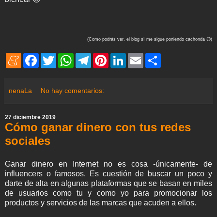
(Como podrás ver, el blog sí me sigue poniendo cachonda 😉)
M
F
T
W
T
P
L
E
S
e
a
w
h
e
i
i
m
h
n
c
i
a
l
n
n
a
a
e
e
t
t
e
t
k
i
r
a
b
t
s
g
e
e
l
e
nenaLa
No hay comentarios:
m
o
e
A
r
r
d
e
o
r
p
a
e
I
k
p
m
s
n
27 diciembre 2019
t
Cómo ganar dinero con tus redes
sociales
Ganar dinero en Internet no es cosa -únicamente- de
influencers o famosos. Es cuestión de buscar un poco y
darte de alta en algunas plataformas que se basan en miles
de usuarios como tu y como yo para promocionar los
productos y servicios de las marcas que acuden a ellos.