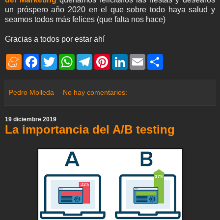
un próspero año 2020 en el que sobre todo haya salud y
seamos todos más felices (que falta nos hace)
Gracias a todos por estar ahí
M
F
T
W
T
P
L
E
S
e
a
w
h
e
i
i
m
h
n
c
i
a
l
n
n
a
a
e
e
t
t
e
t
k
i
r
a
b
t
s
g
e
e
l
e
Pedro Molleda
No hay comentarios:
m
o
e
A
r
r
d
e
o
r
p
a
e
I
k
p
m
s
n
19 diciembre 2019
t
La importancia del A/B testing