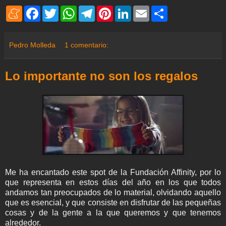
M
F
T
W
T
P
L
E
S
e
a
w
h
e
i
i
m
h
n
c
i
a
l
n
n
a
a
e
e
t
t
e
t
k
i
r
a
b
t
s
g
e
e
l
e
Pedro Molleda
1 comentario:
m
o
e
A
r
r
d
e
o
r
p
a
e
I
k
p
m
s
n
Lo importante no son los regalos
t
Me ha encantado este spot de la Fundación Affinity, por lo
que representa en estos días del año en los que todos
andamos tan preocupados de lo material, olvidando aquello
que es esencial, y que consiste en disfrutar de las pequeñas
cosas y de la gente a la que queremos y que tenemos
alrededor.