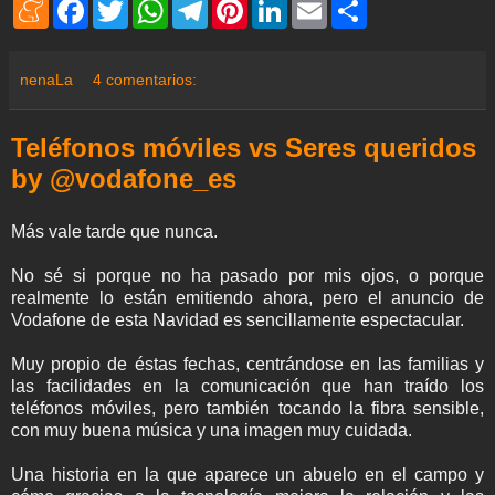
M
F
T
W
T
P
L
E
S
e
a
w
h
e
i
i
m
h
n
c
i
a
l
n
n
a
a
e
e
t
t
e
t
k
i
r
a
b
t
s
g
e
e
l
e
nenaLa
4 comentarios:
m
o
e
A
r
r
d
e
o
r
p
a
e
I
k
p
m
s
n
Teléfonos móviles vs Seres queridos
t
by @vodafone_es
Más vale tarde que nunca.
No sé si porque no ha pasado por mis ojos, o porque
realmente lo están emitiendo ahora, pero el anuncio de
Vodafone de esta Navidad es sencillamente espectacular.
Muy propio de éstas fechas, centrándose en las familias y
las facilidades en la comunicación que han traído los
teléfonos móviles, pero también tocando la fibra sensible,
con muy buena música y una imagen muy cuidada.
Una historia en la que aparece un abuelo en el campo y