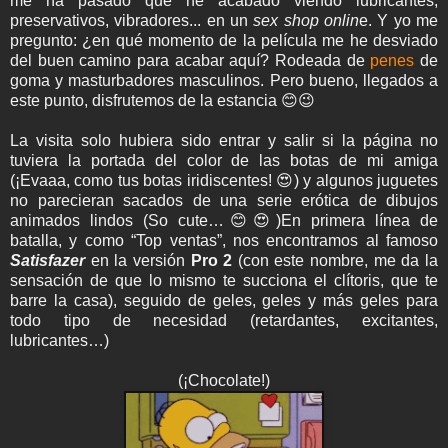
me ha pasado que he acabado viendo lubricantes,
preservativos, vibradores... en un
sex shop onlin
e.
Y yo me
pregunto: ¿en qué momento de la película me he desviado
del buen camino para acabar aquí? Rodeada de
penes
de
goma y masturbadores masculinos. Pero bueno, llegados a
este punto, disfrutemos de la estancia 😊😉
La visita solo hubiera sido entrar y salir si la página no
tuviera la portada del color de las botas de mi amiga
(¡Evaaa, como tus botas iridiscentes! 😍) y algunos juguetes
no parecieran sacados de una serie erótica de dibujos
animados lindos (So cute…😊😍)
En primera línea de
batalla, y como “Top ventas”, nos encontramos al famoso
Satisfazer
en la versión
Pro 2
(con este nombre, me da la
sensación de que lo mismo te succiona el clítoris, que te
barre la casa), seguido de geles, geles y más geles para
todo tipo de necesidad (retardantes, excitantes,
lubricantes…)
(¡Chocolate!)