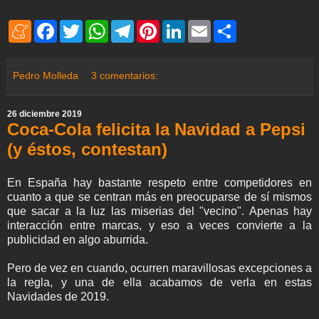
M
F
T
W
T
P
L
E
S
e
a
w
h
e
i
i
m
h
n
c
i
a
l
n
n
a
a
e
e
t
t
e
t
k
i
r
a
b
t
s
g
e
e
l
e
Pedro Molleda
3 comentarios:
m
o
e
A
r
r
d
e
o
r
p
a
e
I
k
p
m
s
n
26 diciembre 2019
t
Coca-Cola felicita la Navidad a Pepsi
(y éstos, contestan)
En España hay bastante respeto entre competidores en
cuanto a que se centran más en preocuparse de sí mismos
que sacar a la luz las miserias del "vecino". Apenas hay
interacción entre marcas, y eso a veces convierte a la
publicidad en algo aburrida.
Pero de vez en cuando, ocurren maravillosas excepciones a
la regla, y una de ella acabamos de verla en estas
Navidades de 2019.