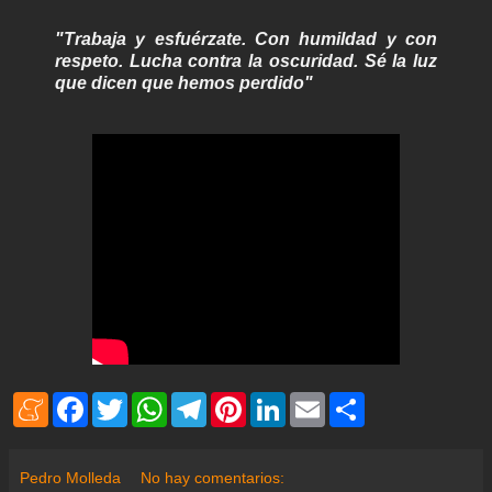
"Trabaja y esfuérzate.
Con humildad y con
respeto. Lucha contra la oscuridad. Sé la luz
que dicen que hemos perdido"
M
F
T
W
T
P
L
E
S
e
a
w
h
e
i
i
m
h
n
c
i
a
l
n
n
a
a
e
e
t
t
e
t
k
i
r
a
b
t
s
g
e
e
l
e
Pedro Molleda
No hay comentarios:
m
o
e
A
r
r
d