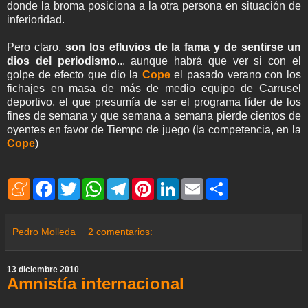
donde la broma posiciona a la otra persona en situación de
inferioridad.
Pero claro,
son los efluvios de la fama y de sentirse un
dios del periodismo
... aunque habrá que ver si con el
golpe de efecto que dio la
Cope
el pasado verano con los
fichajes en masa de más de medio equipo de Carrusel
deportivo, el que presumía de ser el programa líder de los
fines de semana y que semana a semana pierde cientos de
oyentes en favor de Tiempo de juego (la competencia, en la
Cope
)
M
F
T
W
T
P
L
E
S
e
a
w
h
e
i
i
m
h
n
c
i
a
l
n
n
a
a
e
e
t
t
e
t
k
i
r
a
b
t
s
g
e
e
l
e
Pedro Molleda
2 comentarios:
m
o
e
A
r
r
d
e
o
r
p
a
e
I
k
p
m
s
n
13 diciembre 2010
t
Amnistía internacional