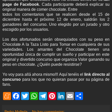
page de Facebook
. Cada participante deberá explicar su
original manera de comer chocolate. Entre
todos los comentarios que se realicen desde el 15 de
diciembre hasta el próximo 12 de enero, saldrán los 2
ganadores del concurso. Uno elegido por un jurado y otro
escogido por los usuarios.
Los dos afortunados serán obsequiados con su peso en
Chocolate A la Taza Listo para Tomar en cualquiera de sus
variedades. Los amantes del Chocolate tienen una
oportunidad única de cumplir un sueño y participar en este
original y divertido concurso que organiza Valor ganando su
peso en chocolate. ¿Quién puede resistirse?
Yo voy para allá ahora mismo!!! Aquí tenéis el
link directo al
concurso
para los que no quieran pasar por su página de
fans.
M
F
T
W
T
P
L
E
S
e
a
w
h
e
i
i
m
h
n
c
i
a
l
n
n
a
a
e
e
t
t
e
t
k
i
r
a
b
t
s
g
e
e
l
e
Pedro Molleda
No hay comentarios: