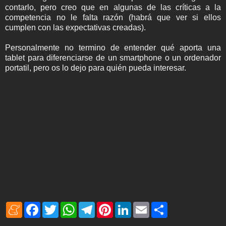
contarlo, pero creo que en algunas de las críticas a la
competencia no le falta razón (habrá que ver si ellos
cumplen con las expectativas creadas).
Personalmente no termino de entender qué aporta una
tablet para diferenciarse de un smartphone o un ordenador
portatil, pero os lo dejo para quién pueda interesar.
M
F
T
W
T
P
L
E
S
e
a
w
h
e
i
i
m
h
n
c
i
a
l
n
n
a
a