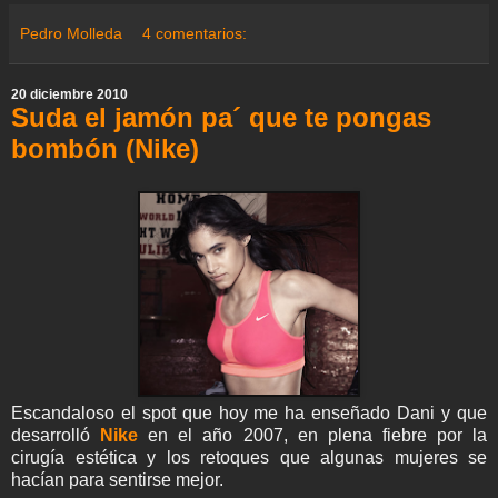
e
e
t
t
e
t
k
i
r
a
b
t
s
g
e
e
l
e
Pedro Molleda
4 comentarios:
m
o
e
A
r
r
d
e
o
r
p
a
e
I
k
p
m
s
n
20 diciembre 2010
t
Suda el jamón pa´ que te pongas
bombón (Nike)
Escandaloso el spot que hoy me ha enseñado Dani y que
desarrolló
Nike
en el año 2007, en plena fiebre por la
cirugía estética y los retoques que algunas mujeres se
hacían para sentirse mejor.