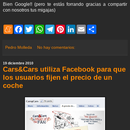
Bien Google!! (pero te estás forrando gracias a compartir
con nosotros tus migajas)
M
F
T
W
T
P
L
E
S
e
a
w
h
e
i
i
m
h
n
c
i
a
l
n
n
a
a
e
e
t
t
e
t
k
i
r
a
b
t
s
g
e
e
l
e
Pedro Molleda
No hay comentarios:
m
o
e
A
r
r
d
e
o
r
p
a
e
I
k
p
m
s
n
19 diciembre 2010
t
Cars&Cars utiliza Facebook para que
los usuarios fijen el precio de un
coche