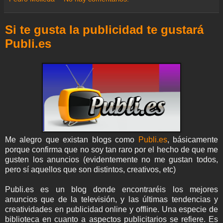
m
o
e
A
r
r
d
e
o
r
p
a
e
I
k
p
m
s
n
Si te gusta la publicidad te gustará
t
Publi.es
Me alegro que existan blogs como
Publi.es
, básicamente
porque confirma que no soy tan raro por el hecho de que me
gusten los anuncios (evidentemente no me gustan todos,
pero sí aquellos que son distintos, creativos, etc)
Publi.es es un blog donde encontraréis los mejores
anuncios que de la televisión, y las últimas tendencias y
creatividades en publicidad online y offline. Una especie de
biblioteca en cuanto a aspectos publicitarios se refiere. Es