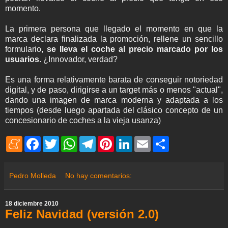
momento.
La primera persona que llegado el momento en que la
marca declara finalizada la promoción, rellene un sencillo
formulario,
se lleva el coche al precio marcado por los
usuarios
. ¿Innovador, verdad?
Es una forma relativamente barata de conseguir notoriedad
digital, y de paso, dirigirse a un target más o menos "actual",
dando una imagen de marca moderna y adaptada a los
tiempos (desde luego apartada del clásico concepto de un
concesionario de coches a la vieja usanza)
M
F
T
W
T
P
L
E
S
e
a
w
h
e
i
i
m
h
n
c
i
a
l
n
n
a
a
e
e
t
t
e
t
k
i
r
a
b
t
s
g
e
e
l
e
Pedro Molleda
No hay comentarios:
m
o
e
A
r
r
d
e
o
r
p
a
e
I
k
p
m
s
n
18 diciembre 2010
t
Feliz Navidad (versión 2.0)