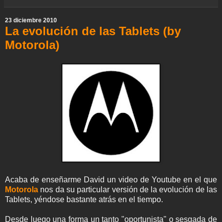
e
o
r
p
a
e
I
k
p
m
s
n
23 diciembre 2010
t
La evolución de las Tablets (by
Motorola)
Acaba de enseñarme David un video de Youtube en el que
Motorola
nos da su particular versión de la evolución de las
Tablets, yéndose bastante atrás en el tiempo.
Desde luego una forma un tanto "oportunista" o sesgada de