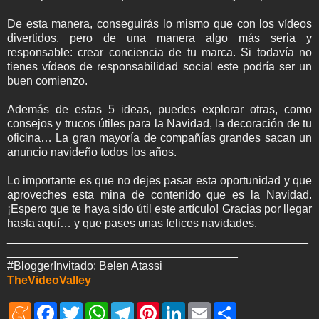
De esta manera, conseguirás lo mismo que con los vídeos
divertidos, pero de una manera algo más seria y
responsable: crear conciencia de tu marca. Si todavía no
tienes vídeos de responsabilidad social este podría ser un
buen comienzo.
Además de estas 5 ideas, puedes explorar otras, como
consejos y trucos útiles para la Navidad, la decoración de tu
oficina… La gran mayoría de compañías grandes sacan un
anuncio navideño todos los años.
Lo importante es que no dejes pasar esta oportunidad y que
aproveches esta mina de contenido que es la Navidad.
¡Espero que te haya sido útil este artículo! Gracias por llegar
hasta aquí… y que pases unas felices navidades.
_______________________________________________
____________________________________
#BloggerInvitado: Belen Atassi
TheVideoValley
M
F
T
W
T
P
L
E
S
e
a
w
h
e
i
i
m
h