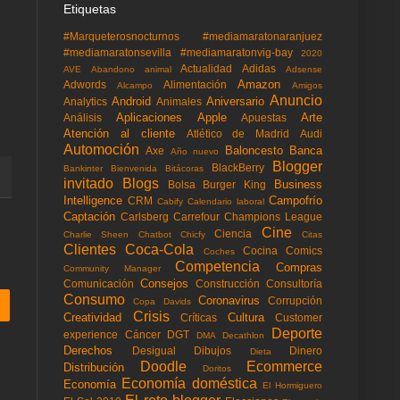
Etiquetas
#Marqueterosnocturnos
#mediamaratonaranjuez
#mediamaratonsevilla
#mediamaratonvig-bay
2020
Actualidad
Adidas
AVE
Abandono animal
Adsense
Amazon
Adwords
Alimentación
Alcampo
Amigos
Anuncio
Android
Aniversario
Analytics
Animales
Aplicaciones
Apple
Arte
Análisis
Apuestas
Atención al cliente
Atlético de Madrid
Audi
Automoción
Baloncesto
Banca
Axe
Año nuevo
Blogger
BlackBerry
Bankinter
Bienvenida
Bitácoras
invitado
Blogs
Business
Bolsa
Burger King
Intelligence
Campofrío
CRM
Cabify
Calendario laboral
Captación
Carlsberg
Carrefour
Champions League
Cine
Ciencia
Charlie Sheen
Chatbot
Chicfy
Citas
Clientes
Coca-Cola
Cocina
Comics
Coches
Competencia
Compras
Community Manager
Consejos
Comunicación
Construcción
Consultoría
Consumo
Coronavirus
Corrupción
Copa Davids
Crisis
Creatividad
Cultura
Críticas
Customer
Deporte
experience
Cáncer
DGT
DMA
Decathlon
Derechos
Desigual
Dibujos
Dinero
Dieta
Doodle
Ecommerce
Distribución
Doritos
Economía doméstica
Economía
El Hormiguero