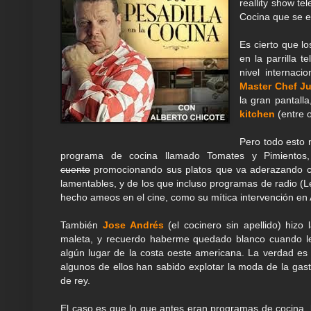
reallity show tel
Cocina que se e
Es cierto que l
en la parrilla 
nivel internac
Master Chef Ju
la gran pantall
kitchen
(entre 
Pero todo esto
programa de cocina llamado Tomates y Pimientos
cuento
promocionando sus platos que va aderazando co
lamentables, y de los que incluso programas de radio (L
hecho ameos en el cine, como su mítica intervención en A
También
Jose Andrés
(el cocinero sin apellido) hizo
maleta, y recuerdo haberme quedado blanco cuando l
algún lugar de la costa oeste americana. La verdad e
algunos de ellos han sabido explotar la moda de la gas
de rey.
El caso es que lo que antes eran programas de cocina, 