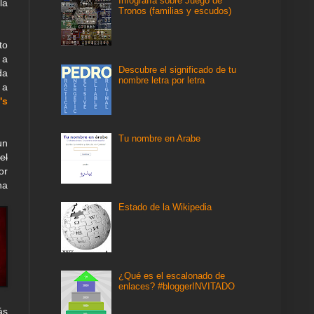
Infografía sobre Juego de
la
Tronos (familias y escudos)
to
 a
Descubre el significado de tu
da
nombre letra por letra
 a
's
Tu nombre en Arabe
un
el
or
ha
Estado de la Wikipedia
¿Qué es el escalonado de
enlaces? #bloggerINVITADO
ás