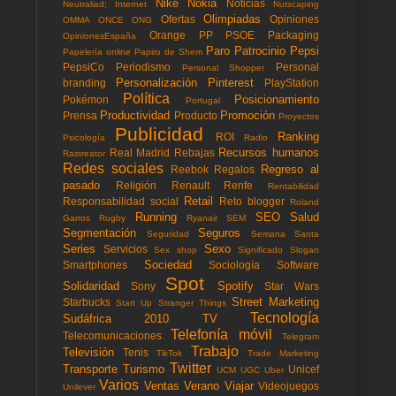
Nike
Nokia
Noticias
Neutraliad; Internet
Nutscaping
Olimpiadas
Ofertas
Opiniones
OMMA
ONCE
ONG
Orange
PP
PSOE
Packaging
OpinionesEspaña
Paro
Patrocinio
Pepsi
Papelería online
Papiro de Shem
PepsiCo
Periodismo
Personal
Personal Shopper
Personalización
Pinterest
branding
PlayStation
Política
Posicionamiento
Pokémon
Portugal
Productividad
Promoción
Prensa
Producto
Proyectos
Publicidad
Ranking
ROI
Psicología
Radio
Recursos humanos
Real Madrid
Rebajas
Rastreator
Redes sociales
Regreso al
Reebok
Regalos
pasado
Religión
Renault
Renfe
Rentabilidad
Retail
Responsabilidad social
Reto blogger
Roland
Running
SEO
Salud
Garros
Rugby
Ryanair
SEM
Segmentación
Seguros
Seguridad
Semana Santa
Series
Sexo
Servicios
Sex shop
Significado
Slogan
Sociedad
Smartphones
Sociología
Software
Spot
Solidaridad
Spotify
Sony
Star Wars
Street Marketing
Starbucks
Start Up
Stranger Things
Tecnología
Sudáfrica 2010
TV
Telefonía móvil
Telecomunicaciones
Telegram
Trabajo
Televisión
Tenis
TikTok
Trade Marketing
Twitter
Transporte
Turismo
Unicef
UCM
UGC
Uber
Varios
Ventas
Verano
Viajar
Videojuegos
Unilever