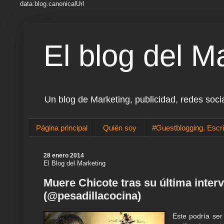
data:blog.canonicalUrl
El blog del M
Un blog de Marketing, publicidad, redes soci
Página principal
Quién soy
#Guestblogging. Escri
28 enero 2014
El Blog del Marketing
Muere Chicote tras su última inter
(@pesadillacocina)
Este podría ser 