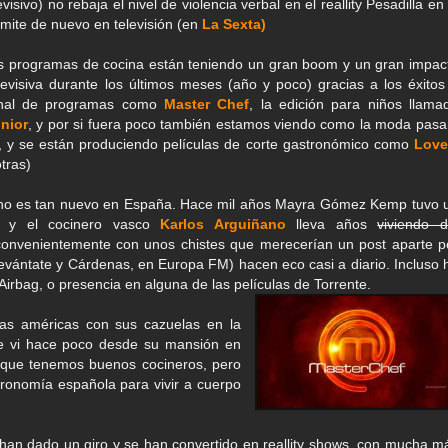
evisivo) no rebaja el nivel de violencia verbal en el reallity Pesadilla en 
mite de nuevo en televisión (en
La Sexta)
os programas de cocina están teniendo un gran boom y un gran impac
televisiva durante los últimos meses (año y poco) gracias a los éxitos
ional de programas como
Master Chef
, la edición para niños llama
nior
, y por si fuera poco también estamos viendo como la moda pasa
a, y se están produciendo películas de corte gastronómico como
Love
otras)
 no es tan nuevo en España. Hace mil años Mayra Gómez Kemp tuvo 
, y el cocinero vasco
Karlos Arguiñano
lleva años
viviendo d
nvenientemente con unos chistes que merecerían un post aparte p
evántate y Cárdenas, en Europa FM) hacen eco casi a diario. Incluso 
irbag, o presencia en alguna de las películas de Torrente.
 las américas con sus cazuelas en la
e vi hace poco desde su mansión en
s que tenemos buenos cocineros, pero
tronomía española para vivir a cuerpo
han dado un giro y se han convertido en reallity shows, con mucha m