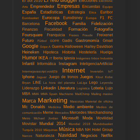
El reto blogger
El Sol 2010
Elecciones
Electronic
Empresas
Emprendedor
Encuestas
Arts
Equipo
España
Estadísticas
Estrategia
Euribor
Etica
Eurocopa
Eurodisney
F1
FC
Eurobasket
Europa
Facebook
Familia
Fidelización
Barcelona
Formación
Fotografía
Finanzas
Fiscalidad
Foursquare
Franquicia
Freixenet
Frases
Fraude
Futuro
Gastronomía
Gadis
Gmail
Fùtbol
GDPR
Google
Guerra
Halloween
Harley Davidson
Gripe A
Heineken
Hipoteca
Historia
Hostelería
Huelga
Humor
IKEA
Iberia
Iglesia
IT
Imágenes
Inbox
Industria
Infantil
Instagram
Informática
InteligenciaArtificial
Internet
Internejavascript:void(0)t
Inversión
IoT
Iphone
Juegos
Juego de tronos
Jaguar
Klout
Kobe
LINE
Lego
Bryan
La hora del planeta
LaLiga
Leyenda
Linkedin
Literatura
Loteria
Liderazgo
Lujo
Logística
MBA
MMA
MMA Spain
Machismo
MailChimp
Mailing masivo
Marketing
Marca
Mascotas
Material de oficina
Mc Donalds
Medio ambiente
Medicina
Medios de
Meme
Mercedes
Merchandising
comunicación
Mercados
Microsoft
Moda
Movilidad
Metro
Michael Jordan
Mundial 2014
Movistar
Mundial 2018
Mundobasket
Música
NBA
NH Hotel Group
Turquía 2010
Máquinas
Navidad
Negocios
Netflix
Naturaleza
Narcos