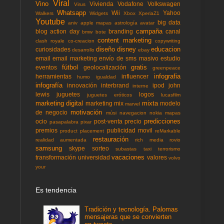
Viral
Vino
Vivienda
Vodafone
Volkswagen
Virus
Whatsapp
Wii
Yahoo
Walkers
Widgets
Xbox
XperiaZ1
Youtube
big data
aniv
apple mapas
astrología
avatar
campaña
blog action day
branding
canal
bmw
bote
content marketing
clash royale
co-creacion
copywriting
diseño
disney
educacion
curiosidades
desarrollo
ebay
email
email marketing
envío de sms masivo
estudio
fútbol
gratis
eventos
geolocalización
greenpeace
infografia
herramientas
influencer
humo
igualdad
infografía
innovación
interbrand
ipod
john
interne
lewis
juguetes
logos
juguetes eróticos
lucasfilm
marketing digital
mixta
marketing mix
modelo
marvel
motivación
de negocio
músi
navegacion
nokia mapas
predicciones
ocio
post-venta
precio
pasapalabra
pixar
premios
publicidad movil
product placement
reMarkable
restauración
realidad aumentada
rich media
rovio
samsung
skype
sorteo
subastas
taxi
terrorismo
vacaciones
transformación
universidad
valores
volvo
your
Es tendencia
Tradición y tecnología. Palomas
mensajeras que se convierten