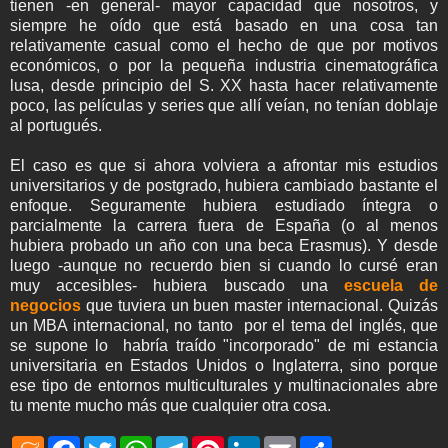
tienen -en general- mayor capacidad que nosotros, y
siempre he oído que está basado en una cosa tan
relativamente casual como el hecho de que por motivos
económicos, o por la pequeña industria cinematográfica
lusa, desde principio del S. XX hasta hacer relativamente
poco, las películas y series que allí veían, no tenían doblaje
al portugués.
El caso es que si ahora volviera a afrontar mis estudios
universitarios y de postgrado, hubiera cambiado bastante el
enfoque. Seguramente hubiera estudiado íntegra o
parcialmente la carrera fuera de España (o al menos
hubiera probado un año con una beca Erasmus). Y desde
luego -aunque no recuerdo bien si cuando lo cursé eran
muy accesibles- hubiera buscado una
escuela de
negocios
que tuviera un buen master internacional. Quizás
un MBA internacional, no tanto por el tema del inglés, que
se supone lo habría traído "incorporado" de mi estancia
universitaria en Estados Unidos o Inglaterra, sino porque
ese tipo de entornos multiculturales y multinacionales abre
tu mente mucho más que cualquier otra cosa.
M
F
T
W
T
P
L
E
S