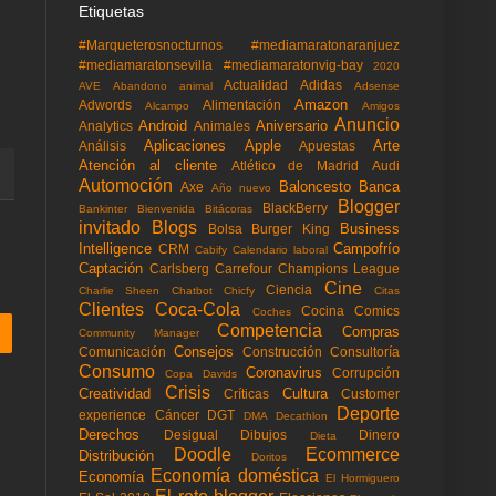
Etiquetas
#Marqueterosnocturnos
#mediamaratonaranjuez
#mediamaratonsevilla
#mediamaratonvig-bay
2020
Actualidad
Adidas
AVE
Abandono animal
Adsense
Amazon
Adwords
Alimentación
Alcampo
Amigos
Anuncio
Android
Aniversario
Analytics
Animales
Aplicaciones
Apple
Arte
Análisis
Apuestas
Atención al cliente
Atlético de Madrid
Audi
Automoción
Baloncesto
Banca
Axe
Año nuevo
Blogger
BlackBerry
Bankinter
Bienvenida
Bitácoras
invitado
Blogs
Business
Bolsa
Burger King
Intelligence
Campofrío
CRM
Cabify
Calendario laboral
Captación
Carlsberg
Carrefour
Champions League
Cine
Ciencia
Charlie Sheen
Chatbot
Chicfy
Citas
Clientes
Coca-Cola
Cocina
Comics
Coches
Competencia
Compras
Community Manager
Consejos
Comunicación
Construcción
Consultoría
Consumo
Coronavirus
Corrupción
Copa Davids
Crisis
Creatividad
Cultura
Críticas
Customer
Deporte
experience
Cáncer
DGT
DMA
Decathlon
Derechos
Desigual
Dibujos
Dinero
Dieta
Doodle
Ecommerce
Distribución
Doritos
Economía doméstica
Economía
El Hormiguero