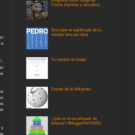
Infografía sobre Juego de
Tronos (familias y escudos)
Descubre el significado de tu
nombre letra por letra
an
 a
Tu nombre en Arabe
",
ás
ne
Estado de la Wikipedia
ya
mo
na
ue
¿Qué es el escalonado de
enlaces? #bloggerINVITADO
 y
ue