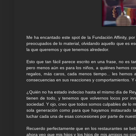
Me ha encantado este spot de la Fundación Affinity, po
preocupados de lo material, olvidando aquello que es ese
la que queremos y que tenemos alrededor.
Esto que tan fácil parece escrito en una frase, no es ta
pero menos aún es para los niños, a quiénes hemos co
regalos, más caros, cada menos tiempo... les hemos 
consecuencias en sus reacciones y comportamientos. Y e
¿Quién no ha estado indeciso hasta el mismo día de Reyes
tienen de todo, y tenemos que volvernos locos por inn
sociedad. Y ojo, creo que todos somos culpables de lo 
sola generación como para que hayamos instaurado la c
luchar cada una de esas concesiones por parte de nuest
Recuerdo perfectamente que en los restaurantes se be
ahora veo que mis hijos y los hijos de mis amigos no co