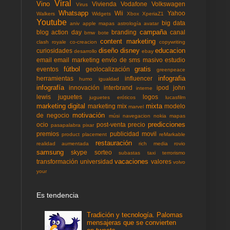
Viral
Vino
Vivienda
Vodafone
Volkswagen
Virus
Whatsapp
Wii
Yahoo
Walkers
Widgets
Xbox
XperiaZ1
Youtube
big data
aniv
apple mapas
astrología
avatar
campaña
blog action day
branding
canal
bmw
bote
content marketing
clash royale
co-creacion
copywriting
diseño
disney
educacion
curiosidades
desarrollo
ebay
email
email marketing
envío de sms masivo
estudio
fútbol
gratis
eventos
geolocalización
greenpeace
infografia
herramientas
influencer
humo
igualdad
infografía
innovación
interbrand
ipod
john
interne
lewis
juguetes
logos
juguetes eróticos
lucasfilm
marketing digital
mixta
marketing mix
modelo
marvel
motivación
de negocio
músi
navegacion
nokia mapas
predicciones
ocio
post-venta
precio
pasapalabra
pixar
premios
publicidad movil
product placement
reMarkable
restauración
realidad aumentada
rich media
rovio
samsung
skype
sorteo
subastas
taxi
terrorismo
vacaciones
transformación
universidad
valores
volvo
your
Es tendencia
Tradición y tecnología. Palomas
mensajeras que se convierten