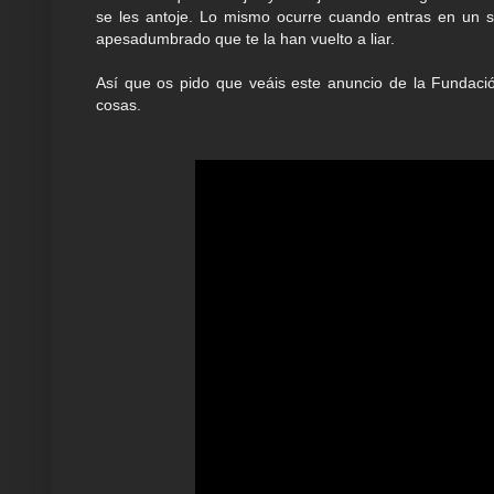
se les antoje. Lo mismo ocurre cuando entras en un 
apesadumbrado que te la han vuelto a liar.
Así que os pido que veáis este anuncio de la Fundación
cosas.