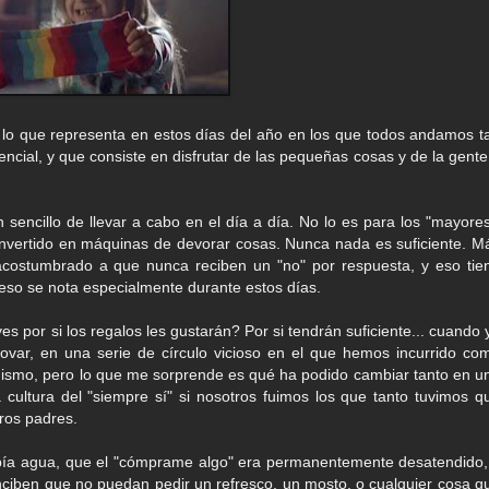
r lo que representa en estos días del año en los que todos andamos t
ncial, y que consiste en disfrutar de las pequeñas cosas y de la gente
n sencillo de llevar a cabo en el día a día. No lo es para los "mayores
nvertido en máquinas de devorar cosas. Nunca nada es suficiente. M
acostumbrado a que nunca reciben un "no" por respuesta, y eso tie
so se nota especialmente durante estos días.
 por si los regalos les gustarán? Por si tendrán suficiente... cuando 
ovar, en una serie de círculo vicioso en el que hemos incurrido co
mismo, pero lo que me sorprende es qué ha podido cambiar tanto en u
ultura del "siempre sí" si nosotros fuimos los que tanto tuvimos q
ros padres.
bía agua, que el "cómprame algo" era permanentemente desatendido,
nciben que no puedan pedir un refresco, un mosto, o cualquier cosa q