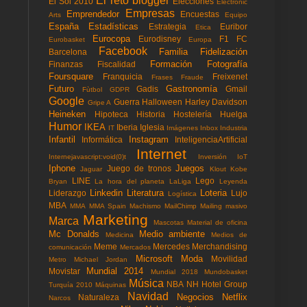
El reto blogger
El Sol 2010
Elecciones
Electronic
Empresas
Emprendedor
Encuestas
Arts
Equipo
España
Estadísticas
Estrategia
Euribor
Etica
Eurocopa
Eurodisney
F1
FC
Eurobasket
Europa
Facebook
Familia
Fidelización
Barcelona
Formación
Fotografía
Finanzas
Fiscalidad
Foursquare
Franquicia
Freixenet
Frases
Fraude
Futuro
Gastronomía
Gadis
Gmail
Fùtbol
GDPR
Google
Guerra
Halloween
Harley Davidson
Gripe A
Heineken
Hipoteca
Historia
Hostelería
Huelga
Humor
IKEA
Iberia
Iglesia
IT
Imágenes
Inbox
Industria
Infantil
Instagram
Informática
InteligenciaArtificial
Internet
Internejavascript:void(0)t
Inversión
IoT
Iphone
Juegos
Juego de tronos
Jaguar
Klout
Kobe
LINE
Lego
Bryan
La hora del planeta
LaLiga
Leyenda
Linkedin
Literatura
Loteria
Liderazgo
Lujo
Logística
MBA
MMA
MMA Spain
Machismo
MailChimp
Mailing masivo
Marketing
Marca
Mascotas
Material de oficina
Mc Donalds
Medio ambiente
Medicina
Medios de
Meme
Mercedes
Merchandising
comunicación
Mercados
Microsoft
Moda
Movilidad
Metro
Michael Jordan
Mundial 2014
Movistar
Mundial 2018
Mundobasket
Música
NBA
NH Hotel Group
Turquía 2010
Máquinas
Navidad
Negocios
Netflix
Naturaleza
Narcos