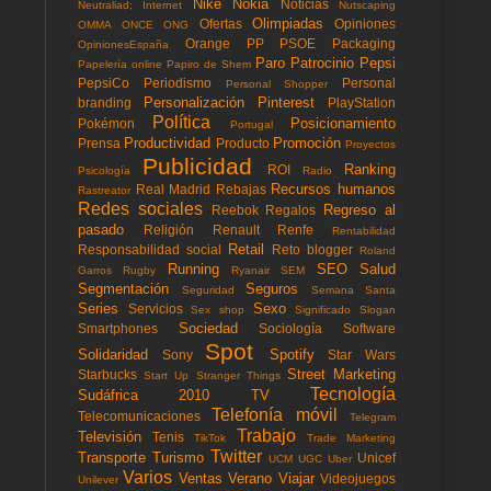
Nike
Nokia
Noticias
Neutraliad; Internet
Nutscaping
Olimpiadas
Ofertas
Opiniones
OMMA
ONCE
ONG
Orange
PP
PSOE
Packaging
OpinionesEspaña
Paro
Patrocinio
Pepsi
Papelería online
Papiro de Shem
PepsiCo
Periodismo
Personal
Personal Shopper
Personalización
Pinterest
branding
PlayStation
Política
Posicionamiento
Pokémon
Portugal
Productividad
Promoción
Prensa
Producto
Proyectos
Publicidad
Ranking
ROI
Psicología
Radio
Recursos humanos
Real Madrid
Rebajas
Rastreator
Redes sociales
Regreso al
Reebok
Regalos
pasado
Religión
Renault
Renfe
Rentabilidad
Retail
Responsabilidad social
Reto blogger
Roland
Running
SEO
Salud
Garros
Rugby
Ryanair
SEM
Segmentación
Seguros
Seguridad
Semana Santa
Series
Sexo
Servicios
Sex shop
Significado
Slogan
Sociedad
Smartphones
Sociología
Software
Spot
Solidaridad
Spotify
Sony
Star Wars
Street Marketing
Starbucks
Start Up
Stranger Things
Tecnología
Sudáfrica 2010
TV
Telefonía móvil
Telecomunicaciones
Telegram
Trabajo
Televisión
Tenis
TikTok
Trade Marketing
Twitter
Transporte
Turismo
Unicef
UCM
UGC
Uber
Varios
Ventas
Verano
Viajar
Videojuegos
Unilever