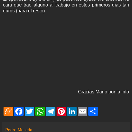
cara que trae alguno al trabajo en estos primeros días tan
duros (para el resto)
Gracias Mario por la info
M
F
T
W
T
P
L
E
S
e
a
w
h
e
i
i
m
h
n
c
i
a
l
n
n
a
a
e
e
t
t
e
t
k
i
r
a
b
t
s
g
e
e
l
e
Pedro Molleda