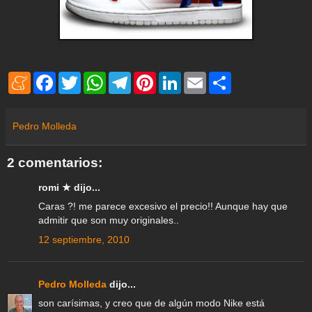
M
F
T
W
T
P
L
E
S
e
a
w
h
e
i
i
m
h
n
c
i
a
l
n
n
a
a
e
e
t
t
e
t
k
i
r
a
b
t
s
g
e
e
l
e
Pedro Molleda
m
o
e
A
r
r
d
e
o
r
p
a
e
I
k
p
m
s
n
2 comentarios:
t
romi ★ dijo...
Caras ?! me parece excesivo el precio!! Aunque hay que
admitir que son muy originales..
12 septiembre, 2010
Pedro Molleda
dijo...
son carísimas, y creo que de algún modo Nike está