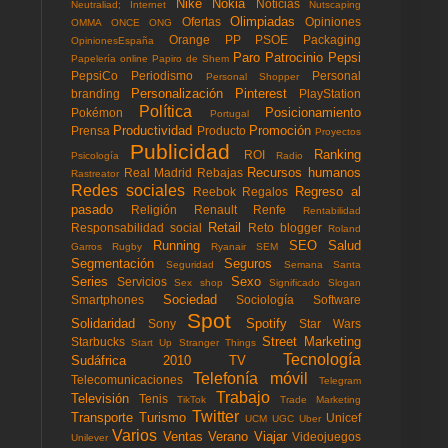
Nike
Nokia
Noticias
Neutraliad; Internet
Nutscaping
Olimpiadas
Ofertas
Opiniones
OMMA
ONCE
ONG
Orange
PP
PSOE
Packaging
OpinionesEspaña
Paro
Patrocinio
Pepsi
Papelería online
Papiro de Shem
PepsiCo
Periodismo
Personal
Personal Shopper
Personalización
Pinterest
branding
PlayStation
Política
Posicionamiento
Pokémon
Portugal
Productividad
Promoción
Prensa
Producto
Proyectos
Publicidad
Ranking
ROI
Psicología
Radio
Recursos humanos
Real Madrid
Rebajas
Rastreator
Redes sociales
Regreso al
Reebok
Regalos
pasado
Religión
Renault
Renfe
Rentabilidad
Retail
Responsabilidad social
Reto blogger
Roland
Running
SEO
Salud
Garros
Rugby
Ryanair
SEM
Segmentación
Seguros
Seguridad
Semana Santa
Series
Sexo
Servicios
Sex shop
Significado
Slogan
Sociedad
Smartphones
Sociología
Software
Spot
Solidaridad
Spotify
Sony
Star Wars
Street Marketing
Starbucks
Start Up
Stranger Things
Tecnología
Sudáfrica 2010
TV
Telefonía móvil
Telecomunicaciones
Telegram
Trabajo
Televisión
Tenis
TikTok
Trade Marketing
Twitter
Transporte
Turismo
Unicef
UCM
UGC
Uber
Varios
Ventas
Verano
Viajar
Videojuegos
Unilever