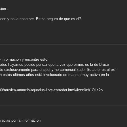
ion...
teen y no la encotnre. Estas seguro de que es el?
 información y encontre esto:
 todos hayamos podido pensar que la voz que oímos es la de Bruce
eado exclusivamente para el spot y no comercializado. Su autor es el ex-
 en estos últimos años está involucrado de manera muy activa en la
09/musica-anuncio-aquarius-libre-corredor.html#ixzz0zh1OLs2o
acias por la información