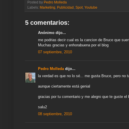
Posted by
Pedro Molleda
a
b
t
s
g
e
e
l
e
Labels:
Marketing
,
Publicidad
,
Spot
,
Youtube
m
o
e
A
r
r
d
e
o
r
p
a
e
I
k
p
m
s
n
5 comentarios:
t
Anónimo dijo...
me podrias decir cual es la cancion de Bruce que sue
Muchas gracias y enhorabuena por el blog
07 septiembre, 2010
Pedro Molleda
dijo...
la verdad es que no lo sé... me gusta Bruce, pero no
aunque ciertamente está genial
gracias por tu comentario y me alegro que te guste el 
salu2
08 septiembre, 2010