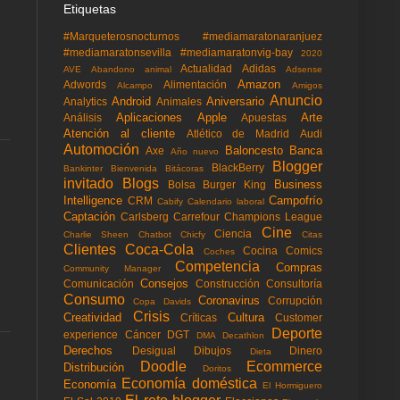
Etiquetas
#Marqueterosnocturnos
#mediamaratonaranjuez
#mediamaratonsevilla
#mediamaratonvig-bay
2020
Actualidad
Adidas
AVE
Abandono animal
Adsense
Amazon
Adwords
Alimentación
Alcampo
Amigos
Anuncio
Android
Aniversario
Analytics
Animales
Aplicaciones
Apple
Arte
Análisis
Apuestas
Atención al cliente
Atlético de Madrid
Audi
Automoción
Baloncesto
Banca
Axe
Año nuevo
Blogger
BlackBerry
Bankinter
Bienvenida
Bitácoras
invitado
Blogs
Business
Bolsa
Burger King
Intelligence
Campofrío
CRM
Cabify
Calendario laboral
Captación
Carlsberg
Carrefour
Champions League
Cine
Ciencia
Charlie Sheen
Chatbot
Chicfy
Citas
Clientes
Coca-Cola
Cocina
Comics
Coches
Competencia
Compras
Community Manager
Consejos
Comunicación
Construcción
Consultoría
Consumo
Coronavirus
Corrupción
Copa Davids
Crisis
Creatividad
Cultura
Críticas
Customer
Deporte
experience
Cáncer
DGT
DMA
Decathlon
Derechos
Desigual
Dibujos
Dinero
Dieta
Doodle
Ecommerce
Distribución
Doritos
Economía doméstica
Economía
El Hormiguero