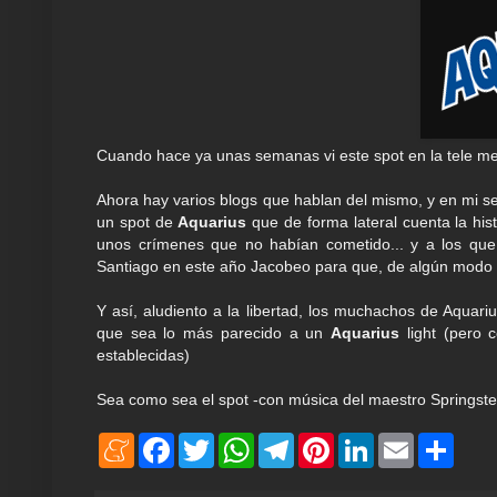
Cuando hace ya unas semanas vi este spot en la tele me
Ahora hay varios blogs que hablan del mismo, y en mi se
un spot de
Aquarius
que de forma lateral cuenta la his
unos crímenes que no habían cometido... y a los que
Santiago en este año Jacobeo para que, de algún modo vol
Y así, aludiento a la libertad, los muchachos de Aquari
que sea lo más parecido a un
Aquarius
light (pero 
establecidas)
Sea como sea el spot -con música del maestro Springste
M
F
T
W
T
P
L
E
S
e
a
w
h
e
i
i
m
h
n
c
i
a
l
n
n
a
a
e
e
t
t
e
t
k
i
r