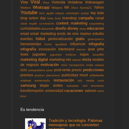
Viral
Vino
Vivienda
Vodafone
Volkswagen
Virus
Whatsapp
Wii
Yahoo
Walkers
Widgets
Xbox
XperiaZ1
Youtube
big data
aniv
apple mapas
astrología
avatar
campaña
blog action day
branding
canal
bmw
bote
content marketing
clash royale
co-creacion
copywriting
diseño
disney
educacion
curiosidades
desarrollo
ebay
email
email marketing
envío de sms masivo
estudio
fútbol
gratis
eventos
geolocalización
greenpeace
infografia
herramientas
influencer
humo
igualdad
infografía
innovación
interbrand
ipod
john
interne
lewis
juguetes
logos
juguetes eróticos
lucasfilm
marketing digital
mixta
marketing mix
modelo
marvel
motivación
de negocio
músi
navegacion
nokia mapas
predicciones
ocio
post-venta
precio
pasapalabra
pixar
premios
publicidad movil
product placement
reMarkable
restauración
realidad aumentada
rich media
rovio
samsung
skype
sorteo
subastas
taxi
terrorismo
vacaciones
transformación
universidad
valores
volvo
your
Es tendencia
Tradición y tecnología. Palomas
mensajeras que se convierten