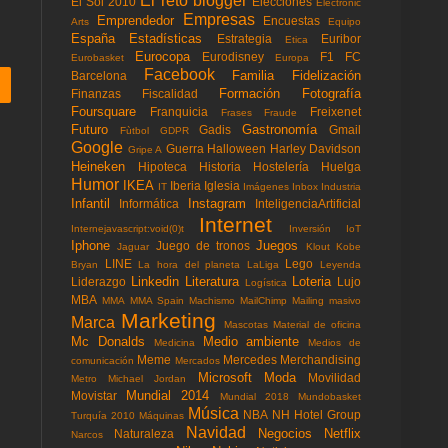
El reto blogger
El Sol 2010
Elecciones
Electronic
Empresas
Emprendedor
Encuestas
Arts
Equipo
España
Estadísticas
Estrategia
Euribor
Etica
Eurocopa
Eurodisney
F1
FC
Eurobasket
Europa
Facebook
Familia
Fidelización
Barcelona
Formación
Fotografía
Finanzas
Fiscalidad
Foursquare
Franquicia
Freixenet
Frases
Fraude
Futuro
Gastronomía
Gadis
Gmail
Fùtbol
GDPR
Google
Guerra
Halloween
Harley Davidson
Gripe A
Heineken
Hipoteca
Historia
Hostelería
Huelga
Humor
IKEA
Iberia
Iglesia
IT
Imágenes
Inbox
Industria
Infantil
Instagram
Informática
InteligenciaArtificial
Internet
Internejavascript:void(0)t
Inversión
IoT
Iphone
Juegos
Juego de tronos
Jaguar
Klout
Kobe
LINE
Lego
Bryan
La hora del planeta
LaLiga
Leyenda
Linkedin
Literatura
Loteria
Liderazgo
Lujo
Logística
MBA
MMA
MMA Spain
Machismo
MailChimp
Mailing masivo
Marketing
Marca
Mascotas
Material de oficina
Mc Donalds
Medio ambiente
Medicina
Medios de
Meme
Mercedes
Merchandising
comunicación
Mercados
Microsoft
Moda
Movilidad
Metro
Michael Jordan
Mundial 2014
Movistar
Mundial 2018
Mundobasket
Música
NBA
NH Hotel Group
Turquía 2010
Máquinas
Navidad
Negocios
Netflix
Naturaleza
Narcos