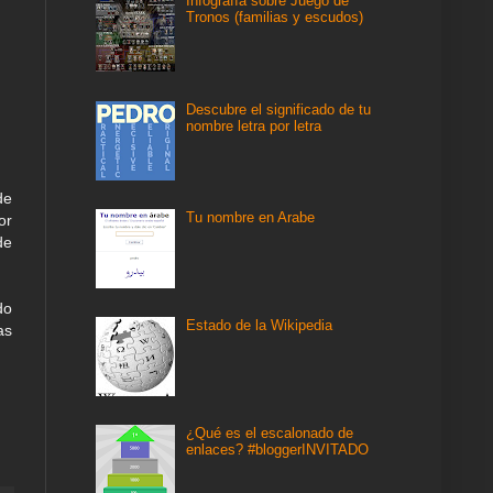
Infografía sobre Juego de
Tronos (familias y escudos)
Descubre el significado de tu
nombre letra por letra
de
Tu nombre en Arabe
or
de
do
Estado de la Wikipedia
as
¿Qué es el escalonado de
enlaces? #bloggerINVITADO