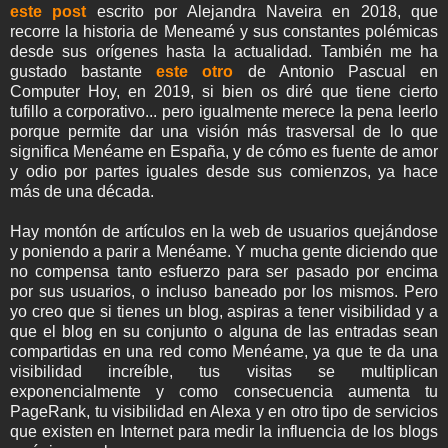
este post
escrito por Alejandra Naveira en 2018, que
recorre la historia de Meneamé y sus constantes polémicas
desde sus orígenes hasta la actualidad. También me ha
gustado bastante
este otro
de Antonio Pascual en
Computer Hoy, en 2019, si bien os diré que tiene cierto
tufillo a corporativo... pero igualmente merece la pena leerlo
porque permite dar una visión más trasversal de lo que
significa Menéame en España, y de cómo es fuente de amor
y odio por partes iguales desde sus comienzos, ya hace
más de una década.
Hay montón de artículos en la web de usuarios quejándose
y poniendo a parir a Menéame. Y mucha gente diciendo que
no compensa tanto esfuerzo para ser pasado por encima
por sus usuarios, o incluso baneado por los mismos. Pero
yo creo que si tienes un blog, aspiras a tener visibilidad y a
que el blog en su conjunto o alguna de las entradas sean
compartidas en una red como Menéame, ya que te da una
visibilidad increíble, tus visitas se multiplican
exponencialmente y como consecuencia aumenta tu
PageRank, tu visibilidad en Alexa y en otro tipo de servicios
que existen en Internet para medir la influencia de los blogs