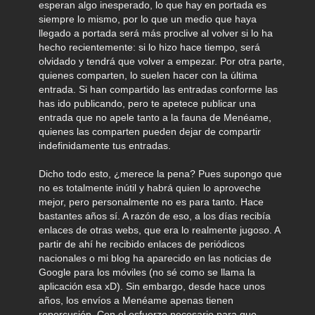
esperan algo inesperado, lo que hay en portada es
siempre lo mismo, por lo que un medio que haya
llegado a portada será más proclive al volver si lo ha
hecho recientemente: si lo hizo hace tiempo, será
olvidado y tendrá que volver a empezar. Por otra parte,
quienes comparten, lo suelen hacer con la última
entrada. Si han compartido las entradas conforme las
has ido publicando, pero te apetece publicar una
entrada que no apele tanto a la fauna de Menéame,
quienes las comparten pueden dejar de compartir
indefinidamente tus entradas.
Dicho todo esto, ¿merece la pena? Pues supongo que
no es totalmente inútil y habrá quien lo aproveche
mejor, pero personalmente no es para tanto. Hace
bastantes años sí. A razón de eso, a los días recibía
enlaces de otras webs, que era lo realmente jugoso. A
partir de ahí he recibido enlaces de periódicos
nacionales o mi blog ha aparecido en las noticias de
Google para los móviles (no sé como se llama la
aplicación esa xD). Sin embargo, desde hace unos
años, los envíos a Menéame apenas tienen
repercusión. Con el esfuerzo necesario para que