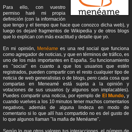
Para ello, con vuestro
permiso haré mi propia
definición (con la información
que tengo y el tiempo que hace que conozco dicha web), y
luego os dejaré fragmentos de Wikipedia y de otros blogs
que lo explican con más exactitud y detalle que yo.
En mi opinión,
Menéame
es una red social que funciona
como agregador de noticias, y que en términos de tráfico, es
uno de los más importantes en España. Su funcionamiento
es "social" en cuanto a que los usuarios que estén
registrados, pueden compartir con el resto cualquier tipo de
noticia de web generalistas o de blogs, pero cada cosa que
compartas en Meneamé está sujeta a la opinión y
votaciones de sus usuarios (y algunos son implacables).
Puedes compartir una noticia, por ejemplo de
El Mundo
,
y
cuando vuelves a los 10 minutos tener muchos comentarios
negativos, además de alguna lindeza en modo de
comentario si lo que allí has compartido no es del gusto de
lo que algunos llaman "la mafia de Menéame".
Según lo que otros valoren tus interacciones, el número de