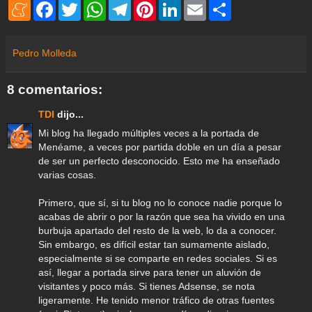
M
F
T
W
T
P
L
E
S
e
a
w
h
e
i
i
m
h
n
c
i
a
l
n
n
a
a
e
e
t
t
e
t
k
i
r
a
b
t
s
g
e
e
l
e
Pedro Molleda
m
o
e
A
r
r
d
e
o
r
p
a
e
I
k
p
m
s
n
8 comentarios:
t
TDI
dijo...
Mi blog ha llegado múltiples veces a la portada de
Menéame, a veces por partida doble en un día a pesar
de ser un perfecto desconocido. Esto me ha enseñado
varias cosas.
Primero, que sí, si tu blog no lo conoce nadie porque lo
acabas de abrir o por la razón que sea ha vivido en una
burbuja apartado del resto de la web, lo da a conocer.
Sin embargo, es difícil estar tan sumamente aislado,
especialmente si se comparte en redes sociales. Si es
así, llegar a portada sirve para tener un aluvión de
visitantes y poco más. Si tienes Adsense, se nota
ligeramente. He tenido menor tráfico de otras fuentes