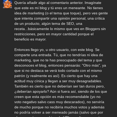
Quería añadir algo al comentario anterior. Imagínate
que este es mi blog y tú eres un meneante. No tienes
idea de marketing (o el tema que toque), pero ves gente
que intenta compartir una opinión personal, una crítica
de un producto, algún tema de SEO, una
receta...básicamente lo mismo que ves en Bloggers sin
restricciones, pero en mayor cantidad porque el
beneficio es mayor.
Entonces llego yo, u otro usuario, con este blog. Se
comparte una entrada. Tú, que no tendrías ni idea de
marketing, que no te has preocupado del tema y que
desconoces el blog, entonces pensarás: "Otro más", ya
que si no destaca se verá todo cortado con el mismo
patrón (y realmente es así). Es cierto que hay una
actitud muy cínica y llegan a ser muy desagradables.
También es cierto que no deberían ser tan duros pero,
¿deberían apoyarlo? Aún si fuera así, siendo de los que
creen que esta opción es más recomendable (yo no
voto negativo salvo cass muy descarados), no serviría
de mucho porque no recibiría muchos votos y además
no podría volver a ser meneado jamás (salvo que por