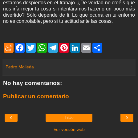
estamos despiertos en el trabajo. ¿De verdad no creéis que
nos iría mejor la cosa si intentáramos hacerlo un poco más
divertido? Sólo depende de ti. Lo que ocurra en tu entorno
no es controlable, pero si tu actitud ante las cosas.
M
F
T
W
T
P
L
E
S
e
a
w
h
e
i
i
m
h
n
c
i
a
l
n
n
a
a
e
e
t
t
e
t
k
i
r
a
b
t
s
g
e
e
l
e
Pedro Molleda
m
o
e
A
r
r
d
e
o
r
p
a
e
I
k
p
m
s
n
No hay comentarios:
t
Publicar un comentario
‹
›
Inicio
Ver versión web