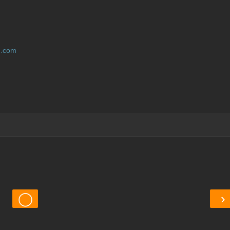
.
com
◯
›