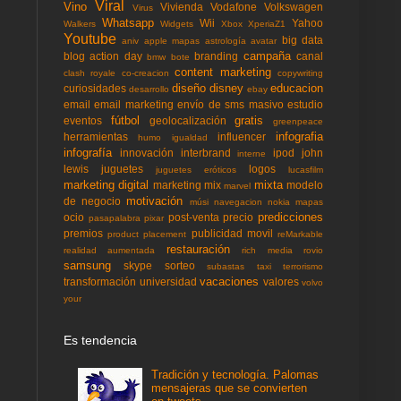
Viral
Vino
Vivienda
Vodafone
Volkswagen
Virus
Whatsapp
Wii
Yahoo
Walkers
Widgets
Xbox
XperiaZ1
Youtube
big data
aniv
apple mapas
astrología
avatar
campaña
blog action day
branding
canal
bmw
bote
content marketing
clash royale
co-creacion
copywriting
diseño
disney
educacion
curiosidades
desarrollo
ebay
email
email marketing
envío de sms masivo
estudio
fútbol
gratis
eventos
geolocalización
greenpeace
infografia
herramientas
influencer
humo
igualdad
infografía
innovación
interbrand
ipod
john
interne
lewis
juguetes
logos
juguetes eróticos
lucasfilm
marketing digital
mixta
marketing mix
modelo
marvel
motivación
de negocio
músi
navegacion
nokia mapas
predicciones
ocio
post-venta
precio
pasapalabra
pixar
premios
publicidad movil
product placement
reMarkable
restauración
realidad aumentada
rich media
rovio
samsung
skype
sorteo
subastas
taxi
terrorismo
vacaciones
transformación
universidad
valores
volvo
your
Es tendencia
Tradición y tecnología. Palomas
mensajeras que se convierten