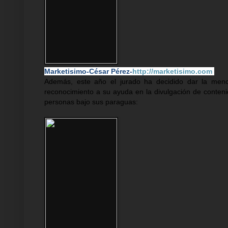
Marketisimo-César Pérez-
http://marketisimo.com
Además, este año el jurado ha decidido dar la menci
reconocimiento a su ayuda en la divulgación de conten
personas bajo sus paraguas: