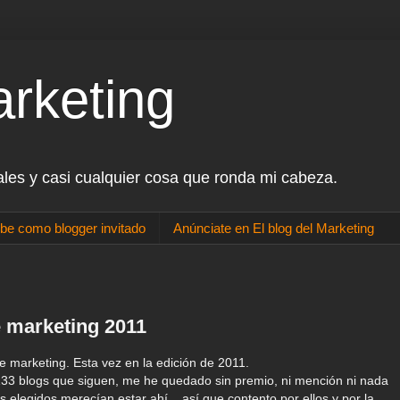
arketing
ales y casi cualquier cosa que ronda mi cabeza.
be como blogger invitado
Anúnciate en El blog del Marketing
e marketing 2011
e marketing. Esta vez en la edición de 2011.
133 blogs que siguen, me he quedado sin premio, ni mención ni nada
 elegidos merecían estar ahí... así que contento por ellos y por la