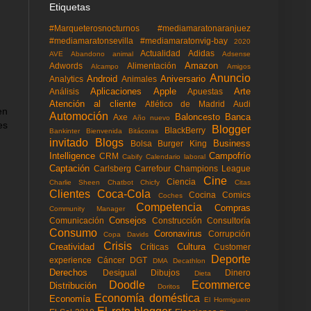
Etiquetas
#Marqueterosnocturnos
#mediamaratonaranjuez
#mediamaratonsevilla
#mediamaratonvig-bay
2020
Actualidad
Adidas
AVE
Abandono animal
Adsense
Amazon
Adwords
Alimentación
Alcampo
Amigos
Anuncio
Android
Aniversario
Analytics
Animales
Aplicaciones
Apple
Arte
Análisis
Apuestas
Atención al cliente
Atlético de Madrid
Audi
en
Automoción
Baloncesto
Banca
Axe
Año nuevo
es
Blogger
BlackBerry
Bankinter
Bienvenida
Bitácoras
invitado
Blogs
Business
Bolsa
Burger King
Intelligence
Campofrío
CRM
Cabify
Calendario laboral
Captación
Carlsberg
Carrefour
Champions League
Cine
Ciencia
Charlie Sheen
Chatbot
Chicfy
Citas
Clientes
Coca-Cola
Cocina
Comics
Coches
Competencia
Compras
Community Manager
Consejos
Comunicación
Construcción
Consultoría
Consumo
Coronavirus
Corrupción
Copa Davids
Crisis
Creatividad
Cultura
Críticas
Customer
Deporte
experience
Cáncer
DGT
DMA
Decathlon
Derechos
Desigual
Dibujos
Dinero
Dieta
Doodle
Ecommerce
Distribución
Doritos
Economía doméstica
Economía
El Hormiguero