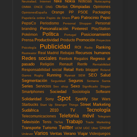
Nike
Nokia
Noticias
Neutraliad; Internet
Nutscaping
Olimpiadas
Ofertas
Opiniones
OMMA
ONCE
ONG
Orange
PP
PSOE
Packaging
OpinionesEspaña
Paro
Patrocinio
Pepsi
Papelería online
Papiro de Shem
PepsiCo
Periodismo
Personal
Personal Shopper
Personalización
Pinterest
branding
PlayStation
Política
Posicionamiento
Pokémon
Portugal
Productividad
Promoción
Prensa
Producto
Proyectos
Publicidad
Ranking
ROI
Psicología
Radio
Recursos humanos
Real Madrid
Rebajas
Rastreator
Redes sociales
Regreso al
Reebok
Regalos
pasado
Religión
Renault
Renfe
Rentabilidad
Retail
Responsabilidad social
Reto blogger
Roland
Running
SEO
Salud
Garros
Rugby
Ryanair
SEM
Segmentación
Seguros
Seguridad
Semana Santa
Series
Sexo
Servicios
Sex shop
Significado
Slogan
Sociedad
Smartphones
Sociología
Software
Spot
Solidaridad
Spotify
Sony
Star Wars
Street Marketing
Starbucks
Start Up
Stranger Things
Tecnología
Sudáfrica 2010
TV
Telefonía móvil
Telecomunicaciones
Telegram
Trabajo
Televisión
Tenis
TikTok
Trade Marketing
Twitter
Transporte
Turismo
Unicef
UCM
UGC
Uber
Varios
Ventas
Verano
Viajar
Videojuegos
Unilever