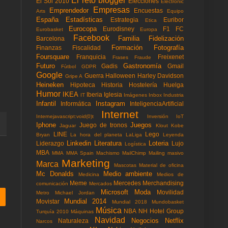
El reto blogger
El Sol 2010
Elecciones
Electronic
Empresas
Emprendedor
Encuestas
Arts
Equipo
España
Estadísticas
Estrategia
Euribor
Etica
Eurocopa
Eurodisney
F1
FC
Eurobasket
Europa
Facebook
Familia
Fidelización
Barcelona
Formación
Fotografía
Finanzas
Fiscalidad
Foursquare
Franquicia
Freixenet
Frases
Fraude
Futuro
Gastronomía
Gadis
Gmail
Fùtbol
GDPR
Google
Guerra
Halloween
Harley Davidson
Gripe A
Heineken
Hipoteca
Historia
Hostelería
Huelga
Humor
IKEA
Iberia
Iglesia
IT
Imágenes
Inbox
Industria
Infantil
Instagram
Informática
InteligenciaArtificial
Internet
Internejavascript:void(0)t
Inversión
IoT
Iphone
Juegos
Juego de tronos
Jaguar
Klout
Kobe
LINE
Lego
Bryan
La hora del planeta
LaLiga
Leyenda
Linkedin
Literatura
Loteria
Liderazgo
Lujo
Logística
MBA
MMA
MMA Spain
Machismo
MailChimp
Mailing masivo
Marketing
Marca
Mascotas
Material de oficina
Mc Donalds
Medio ambiente
Medicina
Medios de
Meme
Mercedes
Merchandising
comunicación
Mercados
Microsoft
Moda
Movilidad
Metro
Michael Jordan
Mundial 2014
Movistar
Mundial 2018
Mundobasket
Música
NBA
NH Hotel Group
Turquía 2010
Máquinas
Navidad
Negocios
Netflix
Naturaleza
Narcos