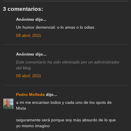
e
o
r
p
a
e
I
k
p
m
s
n
3 comentarios:
t
Anónimo dijo...
Un humor demencial: o lo amas o lo odias.
08 abril, 2011
Anónimo dijo...
Este comentario ha sido eliminado por un administrador
del blog.
08 abril, 2011
Pedro Molleda
dijo...
a mi me encantan todos y cada uno de los spots de
Mixta
seguramente será porque soy más absurdo de lo que
yo mismo imagino