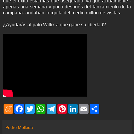
que el éxito está más que asegurado, ya que actualmente -
apenas una semana y poco después del lanzamiento de la
campaña- andaban cerquita del medio millón de visitas.
¿Ayudarás al pato Willix a que gane su libertad?
M
F
T
W
T
P
L
E
S
e
a
w
h
e
i
i
m
h
n
c
i
a
l
n
n
a
a
e
e
t
t
e
t
k
i
r
a
b
t
s
g
e
e
l
e
Pedro Molleda
m
o
e
A
r
r
d