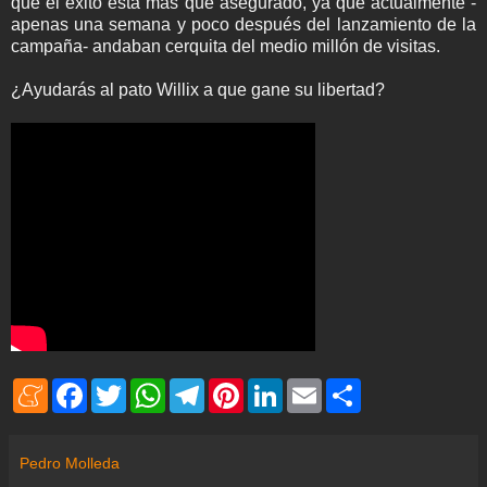
que el éxito está más que asegurado, ya que actualmente -
apenas una semana y poco después del lanzamiento de la
campaña- andaban cerquita del medio millón de visitas.
¿Ayudarás al pato Willix a que gane su libertad?
M
F
T
W
T
P
L
E
S
e
a
w
h
e
i
i
m
h
n
c
i
a
l
n
n
a
a
e
e
t
t
e
t
k
i
r
a
b
t
s
g
e
e
l
e
Pedro Molleda
m
o
e
A
r
r
d