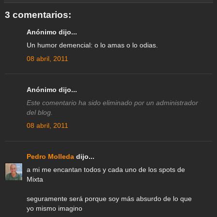
e
o
r
p
a
e
I
k
p
m
s
n
3 comentarios:
t
Anónimo dijo...
Un humor demencial: o lo amas o lo odias.
08 abril, 2011
Anónimo dijo...
Este comentario ha sido eliminado por un administrador
del blog.
08 abril, 2011
Pedro Molleda
dijo...
a mi me encantan todos y cada uno de los spots de
Mixta
seguramente será porque soy más absurdo de lo que
yo mismo imagino