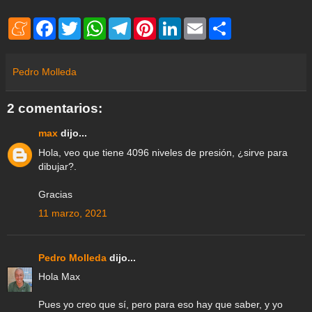
M
F
T
W
T
P
L
E
S
e
a
w
h
e
i
i
m
h
n
c
i
a
l
n
n
a
a
e
e
t
t
e
t
k
i
r
a
b
t
s
g
e
e
l
e
Pedro Molleda
m
o
e
A
r
r
d
e
o
r
p
a
e
I
k
p
m
s
n
2 comentarios:
t
max
dijo...
Hola, veo que tiene 4096 niveles de presión, ¿sirve para
dibujar?.
Gracias
11 marzo, 2021
Pedro Molleda
dijo...
Hola Max
Pues yo creo que sí, pero para eso hay que saber, y yo