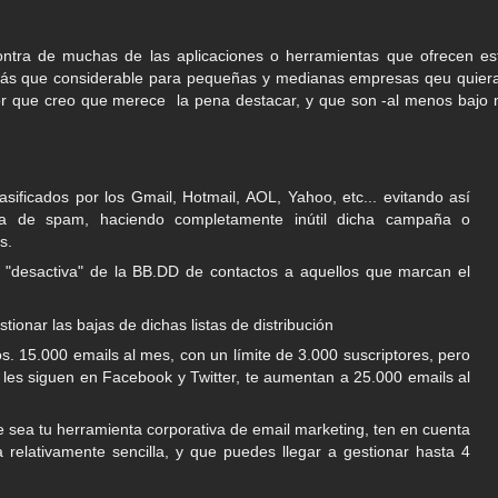
ontra de muchas de las aplicaciones o herramientas que ofrecen es
e más que considerable para pequeñas y medianas empresas qeu quier
or que creo que merece la pena destacar, y que son -al menos bajo 
sificados por los Gmail, Hotmail, AOL, Yahoo, etc... evitando así
a de spam, haciendo completamente inútil dicha campaña o
s.
 "desactiva" de la BB.DD de contactos a aquellos que marcan el
tionar las bajas de dichas listas de distribución
 15.000 emails al mes, con un límite de 3.000 suscriptores, pero
s les siguen en Facebook y Twitter, te aumentan a 25.000 emails al
e sea tu herramienta corporativa de email marketing, ten en cuenta
relativamente sencilla, y que puedes llegar a gestionar hasta 4