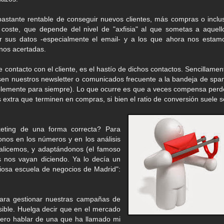
stante rentable de conseguir nuevos clientes, más compras o inclu
n coste, que depende del nivel de "axfisia" al que sometas a aquell
ar sus datos -especialmente el email- y a los que ahora nos estam
nos acertadas.
e contacto con el cliente, es el hastío de dichos contactos. Sencillamen
en nuestros newsletter o comunicados frecuente a la bandeja de spa
iblemente para siempre). Lo que ocurre es que a veces compensa perd
 extra que terminen en compras, si bien el ratio de conversión suele s
eting de una forma correcta? Para
nos en los números y en los análisis
alicemos, y adaptándonos (el famoso
s nos vayan diciendo. Ya lo decía un
giosa escuela de negocios de Madrid":
para gestionar nuestras campañas de
sible. Huelga decir que en el mercado
ero hablar de una que ha llamado mi