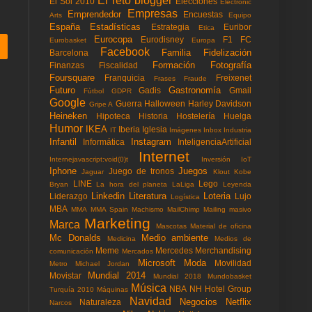
El reto blogger
El Sol 2010
Elecciones
Electronic
Empresas
Emprendedor
Encuestas
Arts
Equipo
España
Estadísticas
Estrategia
Euribor
Etica
Eurocopa
Eurodisney
F1
FC
Eurobasket
Europa
Facebook
Familia
Fidelización
Barcelona
Formación
Fotografía
Finanzas
Fiscalidad
Foursquare
Franquicia
Freixenet
Frases
Fraude
Futuro
Gastronomía
Gadis
Gmail
Fùtbol
GDPR
Google
Guerra
Halloween
Harley Davidson
Gripe A
Heineken
Hipoteca
Historia
Hostelería
Huelga
Humor
IKEA
Iberia
Iglesia
IT
Imágenes
Inbox
Industria
Infantil
Instagram
Informática
InteligenciaArtificial
Internet
Internejavascript:void(0)t
Inversión
IoT
Iphone
Juegos
Juego de tronos
Jaguar
Klout
Kobe
LINE
Lego
Bryan
La hora del planeta
LaLiga
Leyenda
Linkedin
Literatura
Loteria
Liderazgo
Lujo
Logística
MBA
MMA
MMA Spain
Machismo
MailChimp
Mailing masivo
Marketing
Marca
Mascotas
Material de oficina
Mc Donalds
Medio ambiente
Medicina
Medios de
Meme
Mercedes
Merchandising
comunicación
Mercados
Microsoft
Moda
Movilidad
Metro
Michael Jordan
Mundial 2014
Movistar
Mundial 2018
Mundobasket
Música
NBA
NH Hotel Group
Turquía 2010
Máquinas
Navidad
Negocios
Netflix
Naturaleza
Narcos