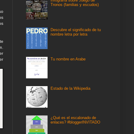
Infografía sobre Juego de
Tronos (familias y escudos)
so
os
os
Descubre el significado de tu
nombre letra por letra
te
m.
er
Tu nombre en Arabe
er
Estado de la Wikipedia
¿Qué es el escalonado de
enlaces? #bloggerINVITADO