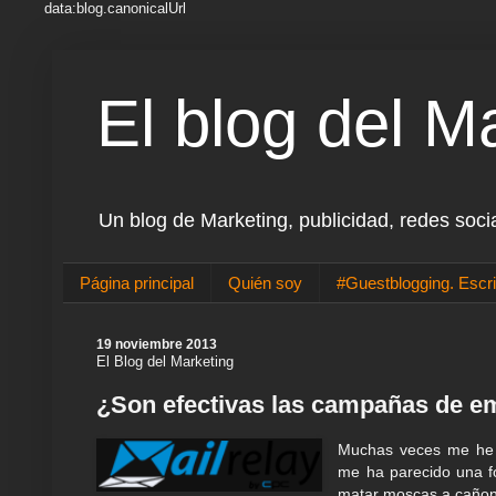
data:blog.canonicalUrl
El blog del M
Un blog de Marketing, publicidad, redes soci
Página principal
Quién soy
#Guestblogging. Escri
19 noviembre 2013
El Blog del Marketing
¿Son efectivas las campañas de em
Muchas veces me he p
me ha parecido una for
matar moscas a caño