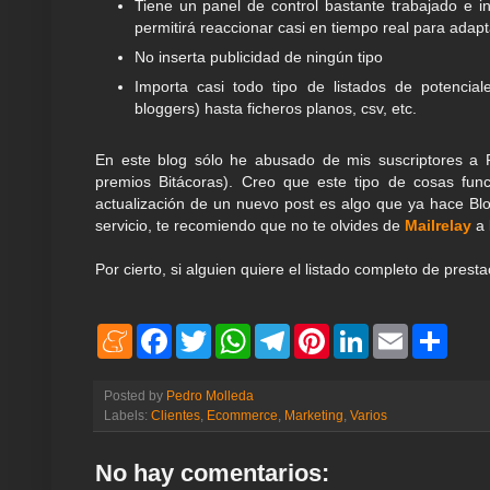
Tiene un panel de control bastante trabajado e in
permitirá reaccionar casi en tiempo real para adap
No inserta publicidad de ningún tipo
Importa casi todo tipo de listados de potencia
bloggers) hasta ficheros planos, csv, etc.
En este blog sólo he abusado de mis suscriptores a 
premios Bitácoras). Creo que este tipo de cosas func
actualización de un nuevo post es algo que ya hace Blo
servicio, te recomiendo que no te olvides de
Mailrelay
a 
Por cierto, si alguien quiere el listado completo de prest
M
F
T
W
T
P
L
E
S
e
a
w
h
e
i
i
m
h
n
c
i
a
l
n
n
a
a
e
e
t
t
e
t
k
i
r
Posted by
Pedro Molleda
a
b
t
s
g
e
e
l
e
Labels:
Clientes
,
Ecommerce
,
Marketing
,
Varios
m
o
e
A
r
r
d
e
o
r
p
a
e
I
k
p
m
s
n
No hay comentarios:
t