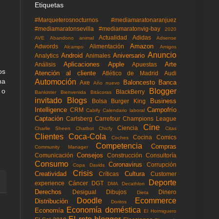
Etiquetas
#Marqueterosnocturnos
#mediamaratonaranjuez
#mediamaratonsevilla
#mediamaratonvig-bay
2020
Actualidad
Adidas
AVE
Abandono animal
Adsense
Amazon
Adwords
Alimentación
Alcampo
Amigos
Anuncio
Android
Aniversario
Analytics
Animales
Aplicaciones
Apple
Arte
Análisis
Apuestas
os
Atención al cliente
Atlético de Madrid
Audi
na
Automoción
Baloncesto
Banca
Axe
Año nuevo
Blogger
 o
BlackBerry
Bankinter
Bienvenida
Bitácoras
invitado
Blogs
Business
Bolsa
Burger King
Intelligence
Campofrío
CRM
Cabify
Calendario laboral
Captación
Carlsberg
Carrefour
Champions League
Cine
Ciencia
Charlie Sheen
Chatbot
Chicfy
Citas
Clientes
Coca-Cola
Cocina
Comics
Coches
Competencia
Compras
Community Manager
Consejos
Comunicación
Construcción
Consultoría
Consumo
Coronavirus
Corrupción
Copa Davids
Crisis
Creatividad
Cultura
Críticas
Customer
Deporte
experience
Cáncer
DGT
DMA
Decathlon
Derechos
Desigual
Dibujos
Dinero
Dieta
Doodle
Ecommerce
Distribución
Doritos
Economía doméstica
Economía
El Hormiguero