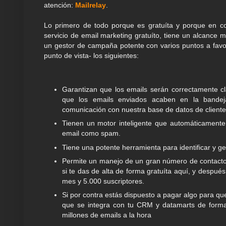
atención:
Mailrelay
.
Lo primero de todo porque es gratuíta y porque en c
servicio de email marketing gratuíto, tiene un alcanc
un gestor de campaña potente con varios puntos a fav
punto de vista- los siguientes:
Garantizan que los emails serán correctamente cla
que los emails enviados acaben en la bandej
comunicación con nuestra base de datos de cliente
Tienen un motor inteligente que automáticamente
email como spam.
Tiene una potente herramienta para identificar y ges
Permite un manejo de un gran número de contactos.
si te das de alta de forma gratuíta aquí, y despué
mes y 5.000 suscriptores.
Si por contra estás dispuesto a pagar algo para qu
que se integra con tu CRM y datamarts de forma 
millones de emails a la hora