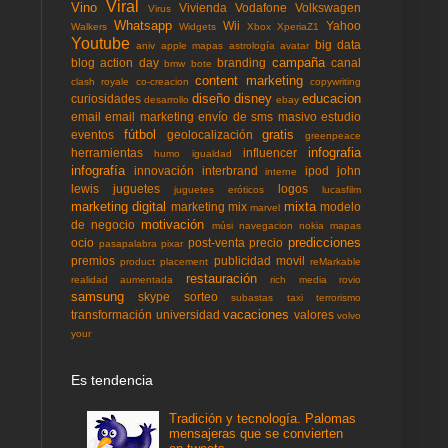
Viral
Vino
Vivienda
Vodafone
Volkswagen
Virus
Whatsapp
Wii
Yahoo
Walkers
Widgets
Xbox
XperiaZ1
Youtube
big data
aniv
apple mapas
astrología
avatar
campaña
blog action day
branding
canal
bmw
bote
content marketing
clash royale
co-creacion
copywriting
diseño
disney
educacion
curiosidades
desarrollo
ebay
email
email marketing
envío de sms masivo
estudio
fútbol
gratis
eventos
geolocalización
greenpeace
infografia
herramientas
influencer
humo
igualdad
infografía
innovación
interbrand
ipod
john
interne
lewis
juguetes
logos
juguetes eróticos
lucasfilm
marketing digital
mixta
marketing mix
modelo
marvel
motivación
de negocio
músi
navegacion
nokia mapas
predicciones
ocio
post-venta
precio
pasapalabra
pixar
premios
publicidad movil
product placement
reMarkable
restauración
realidad aumentada
rich media
rovio
samsung
skype
sorteo
subastas
taxi
terrorismo
vacaciones
transformación
universidad
valores
volvo
your
Es tendencia
Tradición y tecnología. Palomas
mensajeras que se convierten