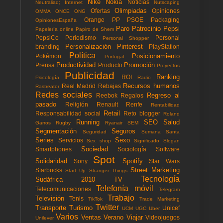
Nike
Nokia
Noticias
Neutraliad; Internet
Nutscaping
Olimpiadas
Ofertas
Opiniones
OMMA
ONCE
ONG
Orange
PP
PSOE
Packaging
OpinionesEspaña
Paro
Patrocinio
Pepsi
Papelería online
Papiro de Shem
PepsiCo
Periodismo
Personal
Personal Shopper
Personalización
Pinterest
branding
PlayStation
Política
Posicionamiento
Pokémon
Portugal
Productividad
Promoción
Prensa
Producto
Proyectos
Publicidad
Ranking
ROI
Psicología
Radio
Recursos humanos
Real Madrid
Rebajas
Rastreator
Redes sociales
Regreso al
Reebok
Regalos
pasado
Religión
Renault
Renfe
Rentabilidad
Retail
Responsabilidad social
Reto blogger
Roland
Running
SEO
Salud
Garros
Rugby
Ryanair
SEM
Segmentación
Seguros
Seguridad
Semana Santa
Series
Sexo
Servicios
Sex shop
Significado
Slogan
Sociedad
Smartphones
Sociología
Software
Spot
Solidaridad
Spotify
Sony
Star Wars
Street Marketing
Starbucks
Start Up
Stranger Things
Tecnología
Sudáfrica 2010
TV
Telefonía móvil
Telecomunicaciones
Telegram
Trabajo
Televisión
Tenis
TikTok
Trade Marketing
Twitter
Transporte
Turismo
Unicef
UCM
UGC
Uber
Varios
Ventas
Verano
Viajar
Videojuegos
Unilever