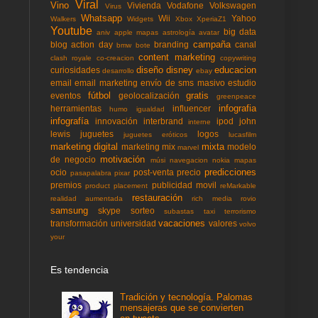
Viral
Vino
Vivienda
Vodafone
Volkswagen
Virus
Whatsapp
Wii
Yahoo
Walkers
Widgets
Xbox
XperiaZ1
Youtube
big data
aniv
apple mapas
astrología
avatar
campaña
blog action day
branding
canal
bmw
bote
content marketing
clash royale
co-creacion
copywriting
diseño
disney
educacion
curiosidades
desarrollo
ebay
email
email marketing
envío de sms masivo
estudio
fútbol
gratis
eventos
geolocalización
greenpeace
infografia
herramientas
influencer
humo
igualdad
infografía
innovación
interbrand
ipod
john
interne
lewis
juguetes
logos
juguetes eróticos
lucasfilm
marketing digital
mixta
marketing mix
modelo
marvel
motivación
de negocio
músi
navegacion
nokia mapas
predicciones
ocio
post-venta
precio
pasapalabra
pixar
premios
publicidad movil
product placement
reMarkable
restauración
realidad aumentada
rich media
rovio
samsung
skype
sorteo
subastas
taxi
terrorismo
vacaciones
transformación
universidad
valores
volvo
your
Es tendencia
Tradición y tecnología. Palomas
mensajeras que se convierten