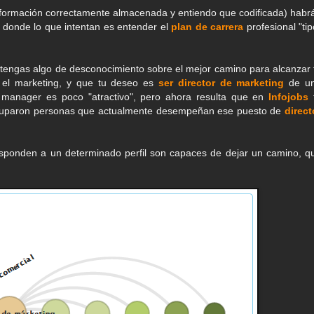
información correctamente almacenada y entiendo que codificada) habr
donde lo que intentan es entender el
plan de carrera
profesional "tip
tengas algo de desconocimiento sobre el mejor camino para alcanzar 
 el marketing, y que tu deseo es
ser director de marketing
de u
manager es poco "atractivo", pero ahora resulta que en
Infojobs
ocuparon personas que actualmente desempeñan ese puesto de
direct
responden a un determinado perfil son capaces de dejar un camino, q