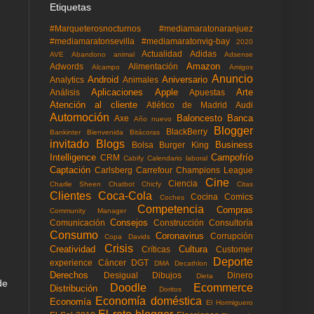
Etiquetas
#Marqueterosnocturnos
#mediamaratonaranjuez
#mediamaratonsevilla
#mediamaratonvig-bay
2020
Actualidad
Adidas
AVE
Abandono animal
Adsense
Amazon
Adwords
Alimentación
Alcampo
Amigos
Anuncio
Android
Aniversario
Analytics
Animales
Aplicaciones
Apple
Arte
Análisis
Apuestas
Atención al cliente
Atlético de Madrid
Audi
Automoción
Baloncesto
Banca
Axe
Año nuevo
Blogger
BlackBerry
Bankinter
Bienvenida
Bitácoras
invitado
Blogs
Business
Bolsa
Burger King
Intelligence
Campofrío
CRM
Cabify
Calendario laboral
Captación
Carlsberg
Carrefour
Champions League
Cine
Ciencia
Charlie Sheen
Chatbot
Chicfy
Citas
Clientes
Coca-Cola
Cocina
Comics
Coches
Competencia
Compras
Community Manager
Consejos
Comunicación
Construcción
Consultoría
Consumo
Coronavirus
Corrupción
Copa Davids
Crisis
Creatividad
Cultura
Críticas
Customer
Deporte
experience
Cáncer
DGT
DMA
Decathlon
Derechos
Desigual
Dibujos
Dinero
Dieta
de
Doodle
Ecommerce
Distribución
Doritos
Economía doméstica
Economía
El Hormiguero