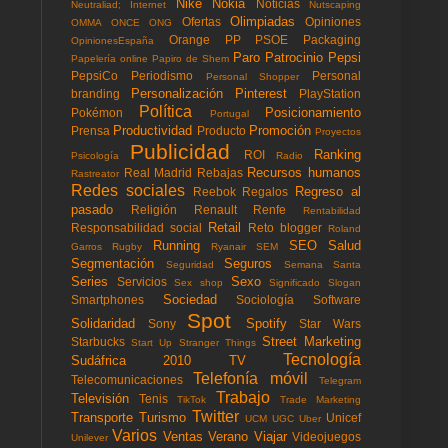
Nike
Nokia
Noticias
Neutraliad; Internet
Nutscaping
Olimpiadas
Ofertas
Opiniones
OMMA
ONCE
ONG
Orange
PP
PSOE
Packaging
OpinionesEspaña
Paro
Patrocinio
Pepsi
Papelería online
Papiro de Shem
PepsiCo
Periodismo
Personal
Personal Shopper
Personalización
Pinterest
branding
PlayStation
Política
Posicionamiento
Pokémon
Portugal
Productividad
Promoción
Prensa
Producto
Proyectos
Publicidad
Ranking
ROI
Psicología
Radio
Recursos humanos
Real Madrid
Rebajas
Rastreator
Redes sociales
Regreso al
Reebok
Regalos
pasado
Religión
Renault
Renfe
Rentabilidad
Retail
Responsabilidad social
Reto blogger
Roland
Running
SEO
Salud
Garros
Rugby
Ryanair
SEM
Segmentación
Seguros
Seguridad
Semana Santa
Series
Sexo
Servicios
Sex shop
Significado
Slogan
Sociedad
Smartphones
Sociología
Software
Spot
Solidaridad
Spotify
Sony
Star Wars
Street Marketing
Starbucks
Start Up
Stranger Things
Tecnología
Sudáfrica 2010
TV
Telefonía móvil
Telecomunicaciones
Telegram
Trabajo
Televisión
Tenis
TikTok
Trade Marketing
Twitter
Transporte
Turismo
Unicef
UCM
UGC
Uber
Varios
Ventas
Verano
Viajar
Videojuegos
Unilever