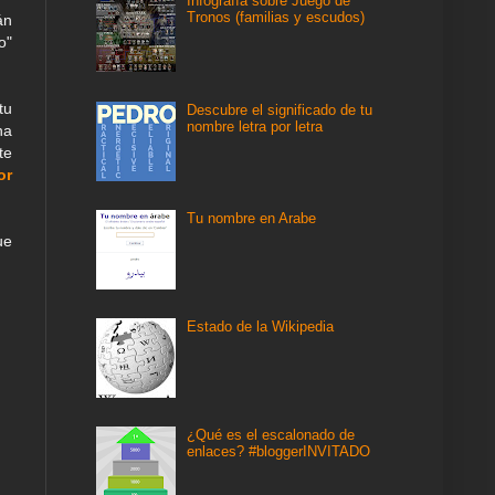
Infografía sobre Juego de
Tronos (familias y escudos)
án
o"
tu
Descubre el significado de tu
nombre letra por letra
na
te
or
Tu nombre en Arabe
ue
Estado de la Wikipedia
¿Qué es el escalonado de
enlaces? #bloggerINVITADO