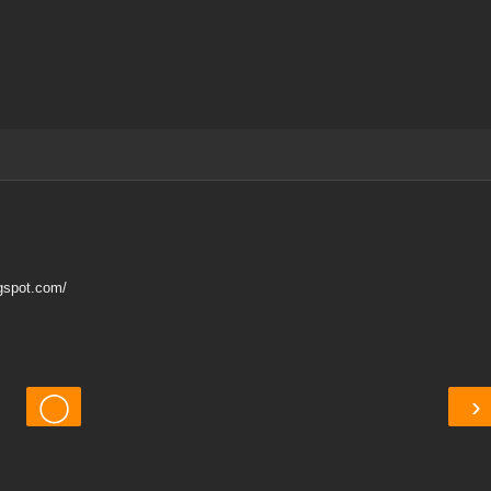
gspot.com/
◯
›