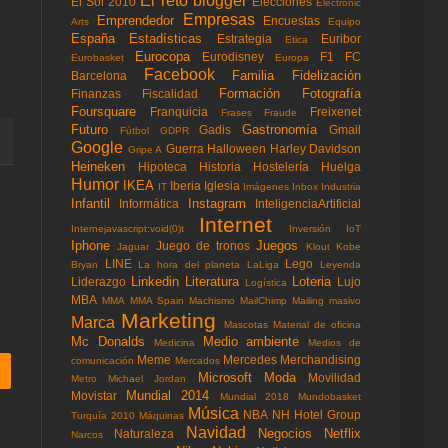
El reto blogger
El Sol 2010
Elecciones
Electronic
Empresas
Emprendedor
Encuestas
Arts
Equipo
España
Estadísticas
Estrategia
Euribor
Etica
Eurocopa
Eurodisney
F1
FC
Eurobasket
Europa
Facebook
Familia
Fidelización
Barcelona
Formación
Fotografía
Finanzas
Fiscalidad
Foursquare
Franquicia
Freixenet
Frases
Fraude
Futuro
Gastronomía
Gadis
Gmail
Fùtbol
GDPR
Google
Guerra
Halloween
Harley Davidson
Gripe A
Heineken
Hipoteca
Historia
Hostelería
Huelga
Humor
IKEA
Iberia
Iglesia
IT
Imágenes
Inbox
Industria
Infantil
Instagram
Informática
InteligenciaArtificial
Internet
Internejavascript:void(0)t
Inversión
IoT
Iphone
Juegos
Juego de tronos
Jaguar
Klout
Kobe
LINE
Lego
Bryan
La hora del planeta
LaLiga
Leyenda
Linkedin
Literatura
Loteria
Liderazgo
Lujo
Logística
MBA
MMA
MMA Spain
Machismo
MailChimp
Mailing masivo
Marketing
Marca
Mascotas
Material de oficina
Mc Donalds
Medio ambiente
Medicina
Medios de
Meme
Mercedes
Merchandising
comunicación
Mercados
Microsoft
Moda
Movilidad
Metro
Michael Jordan
Mundial 2014
Movistar
Mundial 2018
Mundobasket
Música
NBA
NH Hotel Group
Turquía 2010
Máquinas
Navidad
Negocios
Netflix
Naturaleza
Narcos