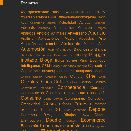
Etiquetas
#Marqueterosnocturnos
#mediamaratonaranjuez
#mediamaratonsevilla
#mediamaratonvig-bay
2020
Actualidad
Adidas
AVE
Abandono animal
Adsense
Amazon
Adwords
Alimentación
Alcampo
Amigos
Anuncio
Android
Aniversario
Analytics
Animales
Aplicaciones
Apple
Arte
Análisis
Apuestas
Atención al cliente
Atlético de Madrid
Audi
Automoción
Baloncesto
Banca
Axe
Año nuevo
Blogger
BlackBerry
Bankinter
Bienvenida
Bitácoras
invitado
Blogs
Business
Bolsa
Burger King
Intelligence
Campofrío
CRM
Cabify
Calendario laboral
Captación
Carlsberg
Carrefour
Champions League
Cine
Ciencia
Charlie Sheen
Chatbot
Chicfy
Citas
Clientes
Coca-Cola
Cocina
Comics
Coches
Competencia
Compras
Community Manager
Consejos
Comunicación
Construcción
Consultoría
Consumo
Coronavirus
Corrupción
Copa Davids
Crisis
Creatividad
Cultura
Críticas
Customer
Deporte
experience
Cáncer
DGT
DMA
Decathlon
Derechos
Desigual
Dibujos
Dinero
Dieta
Doodle
Ecommerce
Distribución
Doritos
Economía doméstica
Economía
El Hormiguero