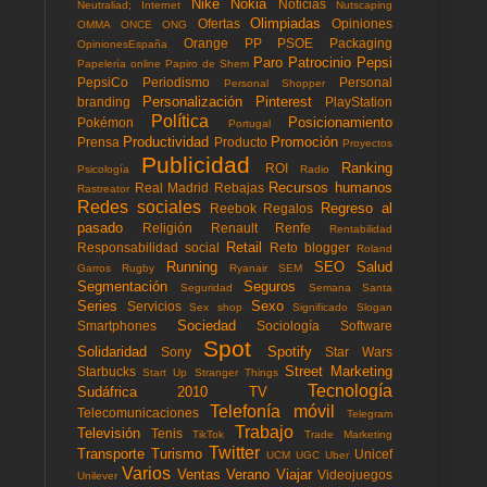
Nike
Nokia
Noticias
Neutraliad; Internet
Nutscaping
Olimpiadas
Ofertas
Opiniones
OMMA
ONCE
ONG
Orange
PP
PSOE
Packaging
OpinionesEspaña
Paro
Patrocinio
Pepsi
Papelería online
Papiro de Shem
PepsiCo
Periodismo
Personal
Personal Shopper
Personalización
Pinterest
branding
PlayStation
Política
Posicionamiento
Pokémon
Portugal
Productividad
Promoción
Prensa
Producto
Proyectos
Publicidad
Ranking
ROI
Psicología
Radio
Recursos humanos
Real Madrid
Rebajas
Rastreator
Redes sociales
Regreso al
Reebok
Regalos
pasado
Religión
Renault
Renfe
Rentabilidad
Retail
Responsabilidad social
Reto blogger
Roland
Running
SEO
Salud
Garros
Rugby
Ryanair
SEM
Segmentación
Seguros
Seguridad
Semana Santa
Series
Sexo
Servicios
Sex shop
Significado
Slogan
Sociedad
Smartphones
Sociología
Software
Spot
Solidaridad
Spotify
Sony
Star Wars
Street Marketing
Starbucks
Start Up
Stranger Things
Tecnología
Sudáfrica 2010
TV
Telefonía móvil
Telecomunicaciones
Telegram
Trabajo
Televisión
Tenis
TikTok
Trade Marketing
Twitter
Transporte
Turismo
Unicef
UCM
UGC
Uber
Varios
Ventas
Verano
Viajar
Videojuegos
Unilever