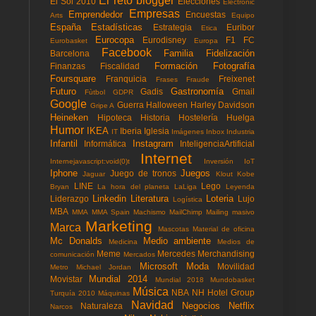
El reto blogger
El Sol 2010
Elecciones
Electronic
Empresas
Emprendedor
Encuestas
Arts
Equipo
España
Estadísticas
Estrategia
Euribor
Etica
Eurocopa
Eurodisney
F1
FC
Eurobasket
Europa
Facebook
Familia
Fidelización
Barcelona
Formación
Fotografía
Finanzas
Fiscalidad
Foursquare
Franquicia
Freixenet
Frases
Fraude
Futuro
Gastronomía
Gadis
Gmail
Fùtbol
GDPR
Google
Guerra
Halloween
Harley Davidson
Gripe A
Heineken
Hipoteca
Historia
Hostelería
Huelga
Humor
IKEA
Iberia
Iglesia
IT
Imágenes
Inbox
Industria
Infantil
Instagram
Informática
InteligenciaArtificial
Internet
Internejavascript:void(0)t
Inversión
IoT
Iphone
Juegos
Juego de tronos
Jaguar
Klout
Kobe
LINE
Lego
Bryan
La hora del planeta
LaLiga
Leyenda
Linkedin
Literatura
Loteria
Liderazgo
Lujo
Logística
MBA
MMA
MMA Spain
Machismo
MailChimp
Mailing masivo
Marketing
Marca
Mascotas
Material de oficina
Mc Donalds
Medio ambiente
Medicina
Medios de
Meme
Mercedes
Merchandising
comunicación
Mercados
Microsoft
Moda
Movilidad
Metro
Michael Jordan
Mundial 2014
Movistar
Mundial 2018
Mundobasket
Música
NBA
NH Hotel Group
Turquía 2010
Máquinas
Navidad
Negocios
Netflix
Naturaleza
Narcos