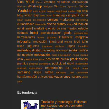
Viral
Vino
Vivienda
Vodafone
Volkswagen
Virus
Whatsapp
Wii
Yahoo
Walkers
Widgets
Xbox
XperiaZ1
Youtube
big data
aniv
apple mapas
astrología
avatar
campaña
blog action day
branding
canal
bmw
bote
content marketing
clash royale
co-creacion
copywriting
diseño
disney
educacion
curiosidades
desarrollo
ebay
email
email marketing
envío de sms masivo
estudio
fútbol
gratis
eventos
geolocalización
greenpeace
infografia
herramientas
influencer
humo
igualdad
infografía
innovación
interbrand
ipod
john
interne
lewis
juguetes
logos
juguetes eróticos
lucasfilm
marketing digital
mixta
marketing mix
modelo
marvel
motivación
de negocio
músi
navegacion
nokia mapas
predicciones
ocio
post-venta
precio
pasapalabra
pixar
premios
publicidad movil
product placement
reMarkable
restauración
realidad aumentada
rich media
rovio
samsung
skype
sorteo
subastas
taxi
terrorismo
vacaciones
transformación
universidad
valores
volvo
your
Es tendencia
Tradición y tecnología. Palomas
mensajeras que se convierten