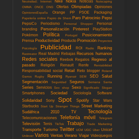
Nike
Nokia
Noticias
Neutraliad; Internet
Nutscaping
Olimpiadas
Ofertas
Opiniones
OMMA
ONCE
ONG
Orange
PP
PSOE
Packaging
OpinionesEspaña
Paro
Patrocinio
Pepsi
Papelería online
Papiro de Shem
PepsiCo
Periodismo
Personal
Personal Shopper
Personalización
Pinterest
branding
PlayStation
Política
Posicionamiento
Pokémon
Portugal
Productividad
Promoción
Prensa
Producto
Proyectos
Publicidad
Ranking
ROI
Psicología
Radio
Recursos humanos
Real Madrid
Rebajas
Rastreator
Redes sociales
Regreso al
Reebok
Regalos
pasado
Religión
Renault
Renfe
Rentabilidad
Retail
Responsabilidad social
Reto blogger
Roland
Running
SEO
Salud
Garros
Rugby
Ryanair
SEM
Segmentación
Seguros
Seguridad
Semana Santa
Series
Sexo
Servicios
Sex shop
Significado
Slogan
Sociedad
Smartphones
Sociología
Software
Spot
Solidaridad
Spotify
Sony
Star Wars
Street Marketing
Starbucks
Start Up
Stranger Things
Tecnología
Sudáfrica 2010
TV
Telefonía móvil
Telecomunicaciones
Telegram
Trabajo
Televisión
Tenis
TikTok
Trade Marketing
Twitter
Transporte
Turismo
Unicef
UCM
UGC
Uber
Varios
Ventas
Verano
Viajar
Videojuegos
Unilever