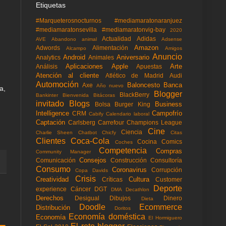
Etiquetas
#Marqueterosnocturnos
#mediamaratonaranjuez
#mediamaratonsevilla
#mediamaratonvig-bay
2020
Actualidad
Adidas
AVE
Abandono animal
Adsense
Amazon
Adwords
Alimentación
Alcampo
Amigos
Anuncio
Android
Aniversario
Analytics
Animales
Aplicaciones
Apple
Arte
Análisis
Apuestas
Atención al cliente
Atlético de Madrid
Audi
Automoción
Baloncesto
Banca
Axe
Año nuevo
a,
Blogger
BlackBerry
Bankinter
Bienvenida
Bitácoras
invitado
Blogs
Business
Bolsa
Burger King
Intelligence
Campofrío
CRM
Cabify
Calendario laboral
Captación
Carlsberg
Carrefour
Champions League
Cine
Ciencia
Charlie Sheen
Chatbot
Chicfy
Citas
Clientes
Coca-Cola
Cocina
Comics
Coches
Competencia
Compras
Community Manager
Consejos
Comunicación
Construcción
Consultoría
Consumo
Coronavirus
Corrupción
Copa Davids
Crisis
Creatividad
Cultura
Críticas
Customer
Deporte
experience
Cáncer
DGT
DMA
Decathlon
Derechos
Desigual
Dibujos
Dinero
Dieta
Doodle
Ecommerce
Distribución
Doritos
Economía doméstica
Economía
El Hormiguero