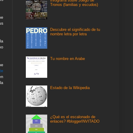
Infografía sobre Juego de
Tronos (familias y escudos)
ne
us
Descubre el significado de tu
nombre letra por letra
la
mo
Tu nombre en Arabe
ue
te
en
la
Estado de la Wikipedia
¿Qué es el escalonado de
enlaces? #bloggerINVITADO