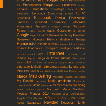
El reto blogger
El Sol 2010
Elecciones
Electronic
Empresas
Emprendedor
Encuestas
Arts
Equipo
España
Estadísticas
Estrategia
Euribor
Etica
Eurocopa
Eurodisney
F1
FC
Eurobasket
Europa
Facebook
Familia
Fidelización
Barcelona
Formación
Fotografía
Finanzas
Fiscalidad
Foursquare
Franquicia
Freixenet
Frases
Fraude
Futuro
Gastronomía
Gadis
Gmail
Fùtbol
GDPR
Google
Guerra
Halloween
Harley Davidson
Gripe A
Heineken
Hipoteca
Historia
Hostelería
Huelga
Humor
IKEA
Iberia
Iglesia
IT
Imágenes
Inbox
Industria
Infantil
Instagram
Informática
InteligenciaArtificial
Internet
Internejavascript:void(0)t
Inversión
IoT
Iphone
Juegos
Juego de tronos
Jaguar
Klout
Kobe
LINE
Lego
Bryan
La hora del planeta
LaLiga
Leyenda
Linkedin
Literatura
Loteria
Liderazgo
Lujo
Logística
MBA
MMA
MMA Spain
Machismo
MailChimp
Mailing masivo
Marketing
Marca
Mascotas
Material de oficina
Mc Donalds
Medio ambiente
Medicina
Medios de
Meme
Mercedes
Merchandising
comunicación
Mercados
Microsoft
Moda
Movilidad
Metro
Michael Jordan
Mundial 2014
Movistar
Mundial 2018
Mundobasket
Música
NBA
NH Hotel Group
Turquía 2010
Máquinas
Navidad
Negocios
Netflix
Naturaleza
Narcos