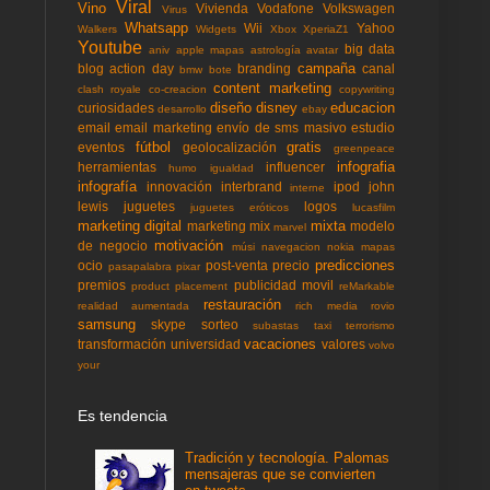
Viral
Vino
Vivienda
Vodafone
Volkswagen
Virus
Whatsapp
Wii
Yahoo
Walkers
Widgets
Xbox
XperiaZ1
Youtube
big data
aniv
apple mapas
astrología
avatar
campaña
blog action day
branding
canal
bmw
bote
content marketing
clash royale
co-creacion
copywriting
diseño
disney
educacion
curiosidades
desarrollo
ebay
email
email marketing
envío de sms masivo
estudio
fútbol
gratis
eventos
geolocalización
greenpeace
infografia
herramientas
influencer
humo
igualdad
infografía
innovación
interbrand
ipod
john
interne
lewis
juguetes
logos
juguetes eróticos
lucasfilm
marketing digital
mixta
marketing mix
modelo
marvel
motivación
de negocio
músi
navegacion
nokia mapas
predicciones
ocio
post-venta
precio
pasapalabra
pixar
premios
publicidad movil
product placement
reMarkable
restauración
realidad aumentada
rich media
rovio
samsung
skype
sorteo
subastas
taxi
terrorismo
vacaciones
transformación
universidad
valores
volvo
your
Es tendencia
Tradición y tecnología. Palomas
mensajeras que se convierten