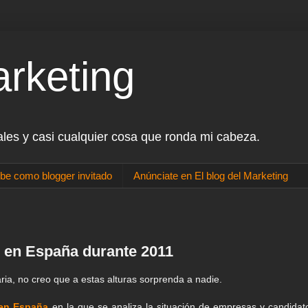
arketing
ales y casi cualquier cosa que ronda mi cabeza.
be como blogger invitado
Anúnciate en El blog del Marketing
l en España durante 2011
ria, no creo que a estas alturas sorprenda a nadie.
 en España
en la que se analiza la situación de empresas y candidat