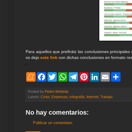
Para aquellos que prefiráis las conclusiones principales 
os dejo
este link
con dichas conclusiones en formato re
M
F
T
W
T
P
L
E
S
e
a
w
h
e
i
i
m
h
n
c
i
a
l
n
n
a
a
e
e
t
t
e
t
k
i
r
Posted by
Pedro Molleda
a
b
t
s
g
e
e
l
e
Labels:
Crisis
,
Empresas
,
infografía
,
Internet
,
Trabajo
m
o
e
A
r
r
d
e
o
r
p
a
e
I
k
p
m
s
n
No hay comentarios:
t
Publicar un comentario