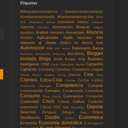
Etiquetas
#Marqueterosnocturnos
#mediamaratonaranjuez
#mediamaratonsevilla
#mediamaratonvig-bay
2020
Actualidad
Adidas
AVE
Abandono animal
Adsense
Amazon
Adwords
Alimentación
Alcampo
Amigos
Anuncio
Android
Aniversario
Analytics
Animales
Aplicaciones
Apple
Arte
Análisis
Apuestas
Atención al cliente
Atlético de Madrid
Audi
Automoción
Baloncesto
Banca
Axe
Año nuevo
Blogger
BlackBerry
Bankinter
Bienvenida
Bitácoras
invitado
Blogs
Business
Bolsa
Burger King
Intelligence
Campofrío
CRM
Cabify
Calendario laboral
Captación
Carlsberg
Carrefour
Champions League
Cine
Ciencia
Charlie Sheen
Chatbot
Chicfy
Citas
Clientes
Coca-Cola
Cocina
Comics
Coches
Competencia
Compras
Community Manager
Consejos
Comunicación
Construcción
Consultoría
Consumo
Coronavirus
Corrupción
Copa Davids
Crisis
Creatividad
Cultura
Críticas
Customer
Deporte
experience
Cáncer
DGT
DMA
Decathlon
Derechos
Desigual
Dibujos
Dinero
Dieta
Doodle
Ecommerce
Distribución
Doritos
Economía doméstica
Economía
El Hormiguero