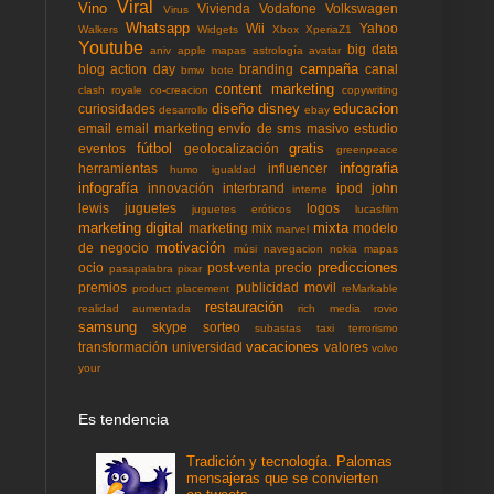
Viral
Vino
Vivienda
Vodafone
Volkswagen
Virus
Whatsapp
Wii
Yahoo
Walkers
Widgets
Xbox
XperiaZ1
Youtube
big data
aniv
apple mapas
astrología
avatar
campaña
blog action day
branding
canal
bmw
bote
content marketing
clash royale
co-creacion
copywriting
diseño
disney
educacion
curiosidades
desarrollo
ebay
email
email marketing
envío de sms masivo
estudio
fútbol
gratis
eventos
geolocalización
greenpeace
infografia
herramientas
influencer
humo
igualdad
infografía
innovación
interbrand
ipod
john
interne
lewis
juguetes
logos
juguetes eróticos
lucasfilm
marketing digital
mixta
marketing mix
modelo
marvel
motivación
de negocio
músi
navegacion
nokia mapas
predicciones
ocio
post-venta
precio
pasapalabra
pixar
premios
publicidad movil
product placement
reMarkable
restauración
realidad aumentada
rich media
rovio
samsung
skype
sorteo
subastas
taxi
terrorismo
vacaciones
transformación
universidad
valores
volvo
your
Es tendencia
Tradición y tecnología. Palomas
mensajeras que se convierten