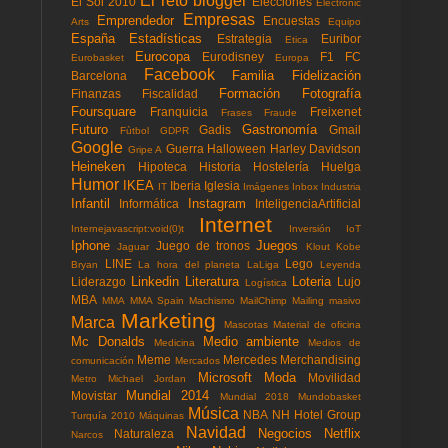
El reto blogger
El Sol 2010
Elecciones
Electronic
Empresas
Emprendedor
Encuestas
Arts
Equipo
España
Estadísticas
Estrategia
Euribor
Etica
Eurocopa
Eurodisney
F1
FC
Eurobasket
Europa
Facebook
Familia
Fidelización
Barcelona
Formación
Fotografía
Finanzas
Fiscalidad
Foursquare
Franquicia
Freixenet
Frases
Fraude
Futuro
Gastronomía
Gadis
Gmail
Fùtbol
GDPR
Google
Guerra
Halloween
Harley Davidson
Gripe A
Heineken
Hipoteca
Historia
Hostelería
Huelga
Humor
IKEA
Iberia
Iglesia
IT
Imágenes
Inbox
Industria
Infantil
Instagram
Informática
InteligenciaArtificial
Internet
Internejavascript:void(0)t
Inversión
IoT
Iphone
Juegos
Juego de tronos
Jaguar
Klout
Kobe
LINE
Lego
Bryan
La hora del planeta
LaLiga
Leyenda
Linkedin
Literatura
Loteria
Liderazgo
Lujo
Logística
MBA
MMA
MMA Spain
Machismo
MailChimp
Mailing masivo
Marketing
Marca
Mascotas
Material de oficina
Mc Donalds
Medio ambiente
Medicina
Medios de
Meme
Mercedes
Merchandising
comunicación
Mercados
Microsoft
Moda
Movilidad
Metro
Michael Jordan
Mundial 2014
Movistar
Mundial 2018
Mundobasket
Música
NBA
NH Hotel Group
Turquía 2010
Máquinas
Navidad
Negocios
Netflix
Naturaleza
Narcos