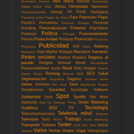
Nike
Nokia
Noticias
Neutraliad; Internet
Nutscaping
Olimpiadas
Ofertas
Opiniones
OMMA
ONCE
ONG
Orange
PP
PSOE
Packaging
OpinionesEspaña
Paro
Patrocinio
Pepsi
Papelería online
Papiro de Shem
PepsiCo
Periodismo
Personal
Personal Shopper
Personalización
Pinterest
branding
PlayStation
Política
Posicionamiento
Pokémon
Portugal
Productividad
Promoción
Prensa
Producto
Proyectos
Publicidad
Ranking
ROI
Psicología
Radio
Recursos humanos
Real Madrid
Rebajas
Rastreator
Redes sociales
Regreso al
Reebok
Regalos
pasado
Religión
Renault
Renfe
Rentabilidad
Retail
Responsabilidad social
Reto blogger
Roland
Running
SEO
Salud
Garros
Rugby
Ryanair
SEM
Segmentación
Seguros
Seguridad
Semana Santa
Series
Sexo
Servicios
Sex shop
Significado
Slogan
Sociedad
Smartphones
Sociología
Software
Spot
Solidaridad
Spotify
Sony
Star Wars
Street Marketing
Starbucks
Start Up
Stranger Things
Tecnología
Sudáfrica 2010
TV
Telefonía móvil
Telecomunicaciones
Telegram
Trabajo
Televisión
Tenis
TikTok
Trade Marketing
Twitter
Transporte
Turismo
Unicef
UCM
UGC
Uber
Varios
Ventas
Verano
Viajar
Videojuegos
Unilever