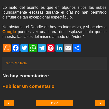
Lo malo del asunto es que en algunos sitios las nubes
(curiosamente escasas durante el día) no han permitido
disfrutar de tan excepcional espectáculo.
No obstante, el Doodle de hoy es interactivo, y si acudes a
Google
puedes ver una barra de desplazamiento que te
muestra las fases del mismo a modo de "vídeo"
M
F
T
W
T
P
L
E
S
e
a
w
h
e
i
i
m
h
n
c
i
a
l
n
n
a
a
e
e
t
t
e
t
k
i
r
a
b
t
s
g
e
e
l
e
Pedro Molleda
m
o
e
A
r
r
d
e
o
r
p
a
e
I
k
p
m
s
n
No hay comentarios:
t
Publicar un comentario
‹
›
Inicio