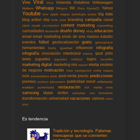
Viral
Vino
Vivienda
Vodafone
Volkswagen
Virus
Whatsapp
Wii
Yahoo
Walkers
Widgets
Xbox
XperiaZ1
Youtube
big data
aniv
apple mapas
astrología
avatar
campaña
blog action day
branding
canal
bmw
bote
content marketing
clash royale
co-creacion
copywriting
diseño
disney
educacion
curiosidades
desarrollo
ebay
email
email marketing
envío de sms masivo
estudio
fútbol
gratis
eventos
geolocalización
greenpeace
infografia
herramientas
influencer
humo
igualdad
infografía
innovación
interbrand
ipod
john
interne
lewis
juguetes
logos
juguetes eróticos
lucasfilm
marketing digital
mixta
marketing mix
modelo
marvel
motivación
de negocio
músi
navegacion
nokia mapas
predicciones
ocio
post-venta
precio
pasapalabra
pixar
premios
publicidad movil
product placement
reMarkable
restauración
realidad aumentada
rich media
rovio
samsung
skype
sorteo
subastas
taxi
terrorismo
vacaciones
transformación
universidad
valores
volvo
your
Es tendencia
Tradición y tecnología. Palomas
mensajeras que se convierten