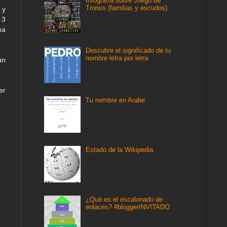
Infografía sobre Juego de
Tronos (familias y escudos)
 y
 3
ma
Descubre el significado de tu
nombre letra por letra
ún
er
Tu nombre en Arabe
Estado de la Wikipedia
¿Qué es el escalonado de
enlaces? #bloggerINVITADO