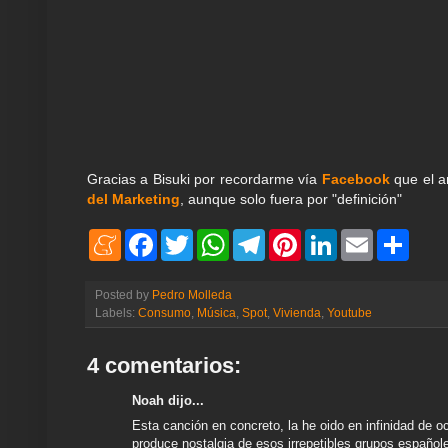
Gracias a Bisuki por recordarme vía
Facebook
que el a
del Marketing
, aunque solo fuera por "definición"
M
F
T
W
T
P
L
E
S
e
a
w
h
e
i
i
m
h
n
c
i
a
l
n
n
a
a
e
e
t
t
e
t
k
i
r
Posted by
Pedro Molleda
a
b
t
s
g
e
e
l
e
Labels:
Consumo
,
Música
,
Spot
,
Vivienda
,
Youtube
m
o
e
A
r
r
d
e
o
r
p
a
e
I
k
p
m
s
n
4 comentarios:
t
Noah dijo...
Esta canción en concreto, la he oido en infinidad de
produce nostalgia de esos irrepetibles grupos españole