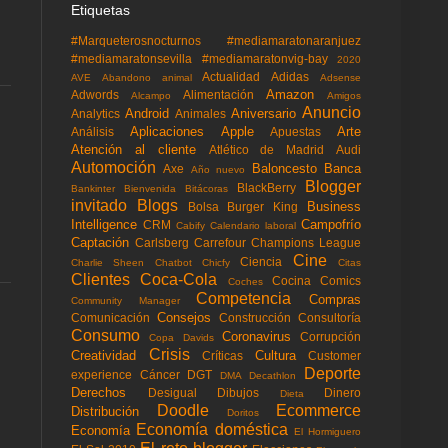
Etiquetas
#Marqueterosnocturnos
#mediamaratonaranjuez
#mediamaratonsevilla
#mediamaratonvig-bay
2020
Actualidad
Adidas
AVE
Abandono animal
Adsense
Amazon
Adwords
Alimentación
Alcampo
Amigos
Anuncio
Android
Aniversario
Analytics
Animales
Aplicaciones
Apple
Arte
Análisis
Apuestas
Atención al cliente
Atlético de Madrid
Audi
Automoción
Baloncesto
Banca
Axe
Año nuevo
Blogger
BlackBerry
Bankinter
Bienvenida
Bitácoras
invitado
Blogs
Business
Bolsa
Burger King
Intelligence
Campofrío
CRM
Cabify
Calendario laboral
Captación
Carlsberg
Carrefour
Champions League
Cine
Ciencia
Charlie Sheen
Chatbot
Chicfy
Citas
Clientes
Coca-Cola
Cocina
Comics
Coches
Competencia
Compras
Community Manager
Consejos
Comunicación
Construcción
Consultoría
Consumo
Coronavirus
Corrupción
Copa Davids
Crisis
Creatividad
Cultura
Críticas
Customer
Deporte
experience
Cáncer
DGT
DMA
Decathlon
Derechos
Desigual
Dibujos
Dinero
Dieta
Doodle
Ecommerce
Distribución
Doritos
Economía doméstica
Economía
El Hormiguero