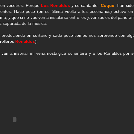
 con vosotros. Porque
Los Ronaldos
y su cantante -
Coque
- han sido
oritos. Hace poco (en su última vuelta a los escenarios) estuve en
a, y que si no vuelven a instalarse entre los jovenzuelos del panora
a separada de la música.
 produciendo en solitario y cada poco tiempo nos sorprende con alg
rolleros
Ronaldos
).
van a inspirar mi vena nostálgica ochentera y a los Ronaldos por s