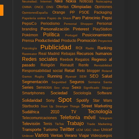
Nike
Nokia
Noticias
Neutraliad; Internet
Nutscaping
Olimpiadas
Ofertas
Opiniones
OMMA
ONCE
ONG
Orange
PP
PSOE
Packaging
OpinionesEspaña
Paro
Patrocinio
Pepsi
Papelería online
Papiro de Shem
PepsiCo
Periodismo
Personal
Personal Shopper
Personalización
Pinterest
branding
PlayStation
Política
Posicionamiento
Pokémon
Portugal
Productividad
Promoción
Prensa
Producto
Proyectos
Publicidad
Ranking
ROI
Psicología
Radio
Recursos humanos
Real Madrid
Rebajas
Rastreator
Redes sociales
Regreso al
Reebok
Regalos
pasado
Religión
Renault
Renfe
Rentabilidad
Retail
Responsabilidad social
Reto blogger
Roland
Running
SEO
Salud
Garros
Rugby
Ryanair
SEM
Segmentación
Seguros
Seguridad
Semana Santa
Series
Sexo
Servicios
Sex shop
Significado
Slogan
Sociedad
Smartphones
Sociología
Software
Spot
Solidaridad
Spotify
Sony
Star Wars
Street Marketing
Starbucks
Start Up
Stranger Things
Tecnología
Sudáfrica 2010
TV
Telefonía móvil
Telecomunicaciones
Telegram
Trabajo
Televisión
Tenis
TikTok
Trade Marketing
Twitter
Transporte
Turismo
Unicef
UCM
UGC
Uber
Varios
Ventas
Verano
Viajar
Videojuegos
Unilever