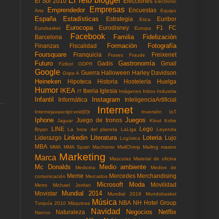
El reto blogger
El Sol 2010
Elecciones
Electronic
Empresas
Emprendedor
Encuestas
Arts
Equipo
España
Estadísticas
Estrategia
Euribor
Etica
Eurocopa
Eurodisney
F1
FC
Eurobasket
Europa
Facebook
Familia
Fidelización
Barcelona
Formación
Fotografía
Finanzas
Fiscalidad
Foursquare
Franquicia
Freixenet
Frases
Fraude
Futuro
Gastronomía
Gadis
Gmail
Fùtbol
GDPR
Google
Guerra
Halloween
Harley Davidson
Gripe A
Heineken
Hipoteca
Historia
Hostelería
Huelga
Humor
IKEA
Iberia
Iglesia
IT
Imágenes
Inbox
Industria
Infantil
Instagram
Informática
InteligenciaArtificial
Internet
Internejavascript:void(0)t
Inversión
IoT
Iphone
Juegos
Juego de tronos
Jaguar
Klout
Kobe
LINE
Lego
Bryan
La hora del planeta
LaLiga
Leyenda
Linkedin
Literatura
Loteria
Liderazgo
Lujo
Logística
MBA
MMA
MMA Spain
Machismo
MailChimp
Mailing masivo
Marketing
Marca
Mascotas
Material de oficina
Mc Donalds
Medio ambiente
Medicina
Medios de
Meme
Mercedes
Merchandising
comunicación
Mercados
Microsoft
Moda
Movilidad
Metro
Michael Jordan
Mundial 2014
Movistar
Mundial 2018
Mundobasket
Música
NBA
NH Hotel Group
Turquía 2010
Máquinas
Navidad
Negocios
Netflix
Naturaleza
Narcos