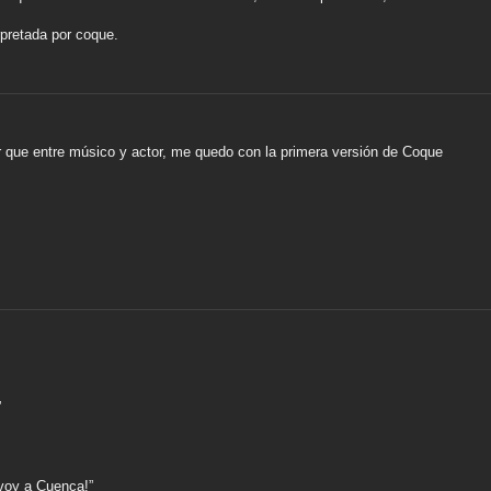
rpretada por coque.
r que entre músico y actor, me quedo con la primera versión de Coque
”
 voy a Cuenca!”