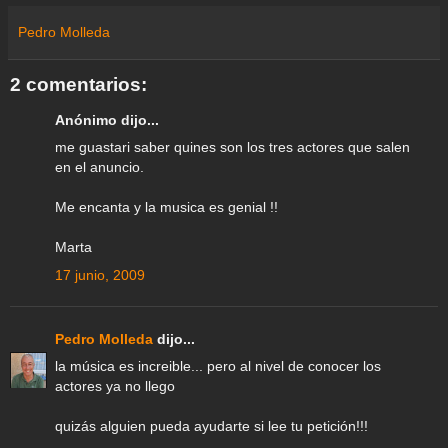
e
e
t
t
e
t
k
i
r
a
b
t
s
g
e
e
l
e
Pedro Molleda
m
o
e
A
r
r
d
e
o
r
p
a
e
I
k
p
m
s
n
2 comentarios:
t
Anónimo dijo...
me guastari saber quines son los tres actores que salen
en el anuncio.
Me encanta y la musica es genial !!
Marta
17 junio, 2009
Pedro Molleda
dijo...
la música es increible... pero al nivel de conocer los
actores ya no llego
quizás alguien pueda ayudarte si lee tu petición!!!