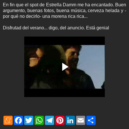
En fin que el spot de Estrella Damm me ha encantado. Buen
argumento, buenas fotos, buena música, cerveza helada y -
por qué no decirlo- una morena rica rica...
Disfrutad del verano... digo, del anuncio. Está genial
M
F
T
W
T
P
L
E
S
e
a
w
h
e
i
i
m
h
n
c
i
a
l
n
n
a
a