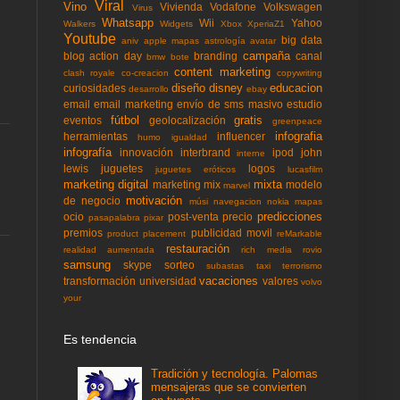
Viral
Vino
Vivienda
Vodafone
Volkswagen
Virus
Whatsapp
Wii
Yahoo
Walkers
Widgets
Xbox
XperiaZ1
Youtube
big data
aniv
apple mapas
astrología
avatar
campaña
blog action day
branding
canal
bmw
bote
content marketing
clash royale
co-creacion
copywriting
diseño
disney
educacion
curiosidades
desarrollo
ebay
email
email marketing
envío de sms masivo
estudio
fútbol
gratis
eventos
geolocalización
greenpeace
infografia
herramientas
influencer
humo
igualdad
infografía
innovación
interbrand
ipod
john
interne
lewis
juguetes
logos
juguetes eróticos
lucasfilm
marketing digital
mixta
marketing mix
modelo
marvel
motivación
de negocio
músi
navegacion
nokia mapas
predicciones
ocio
post-venta
precio
pasapalabra
pixar
premios
publicidad movil
product placement
reMarkable
restauración
realidad aumentada
rich media
rovio
samsung
skype
sorteo
subastas
taxi
terrorismo
vacaciones
transformación
universidad
valores
volvo
your
Es tendencia
Tradición y tecnología. Palomas
mensajeras que se convierten