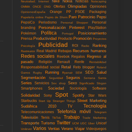
Nike
Nokia
Noticias
Neutraliad; Internet
Nutscaping
Olimpiadas
Ofertas
Opiniones
OMMA
ONCE
ONG
Orange
PP
PSOE
Packaging
OpinionesEspaña
Paro
Patrocinio
Pepsi
Papelería online
Papiro de Shem
PepsiCo
Periodismo
Personal
Personal Shopper
Personalización
Pinterest
branding
PlayStation
Política
Posicionamiento
Pokémon
Portugal
Productividad
Promoción
Prensa
Producto
Proyectos
Publicidad
Ranking
ROI
Psicología
Radio
Recursos humanos
Real Madrid
Rebajas
Rastreator
Redes sociales
Regreso al
Reebok
Regalos
pasado
Religión
Renault
Renfe
Rentabilidad
Retail
Responsabilidad social
Reto blogger
Roland
Running
SEO
Salud
Garros
Rugby
Ryanair
SEM
Segmentación
Seguros
Seguridad
Semana Santa
Series
Sexo
Servicios
Sex shop
Significado
Slogan
Sociedad
Smartphones
Sociología
Software
Spot
Solidaridad
Spotify
Sony
Star Wars
Street Marketing
Starbucks
Start Up
Stranger Things
Tecnología
Sudáfrica 2010
TV
Telefonía móvil
Telecomunicaciones
Telegram
Trabajo
Televisión
Tenis
TikTok
Trade Marketing
Twitter
Transporte
Turismo
Unicef
UCM
UGC
Uber
Varios
Ventas
Verano
Viajar
Videojuegos
Unilever