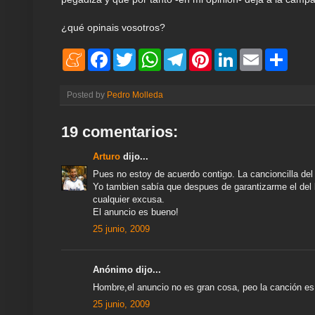
¿qué opinais vosotros?
M
F
T
W
T
P
L
E
S
e
a
w
h
e
i
i
m
h
n
c
i
a
l
n
n
a
a
e
e
t
t
e
t
k
i
r
Posted by
Pedro Molleda
a
b
t
s
g
e
e
l
e
m
o
e
A
r
r
d
e
o
r
p
a
e
I
19 comentarios:
k
p
m
s
n
t
Arturo
dijo...
Pues no estoy de acuerdo contigo. La cancioncilla del 
Yo tambien sabía que despues de garantizarme el del
cualquier excusa.
El anuncio es bueno!
25 junio, 2009
Anónimo dijo...
Hombre,el anuncio no es gran cosa, peo la canción e
25 junio, 2009