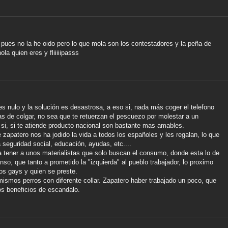
 pues no la he oido pero lo que mola son los contestadores y la peña de
ola quien eres y fliiiiipasss
s nulo y la solución es desastrosa, a eso si, nada más coger el telefono
de colgar, no sea que te retuerzan el pescuezo por molestar a un
 si, si te atiende producto nacional son bastante mas amables.
zapatero nos ha jodido la vida a todos los españoles y les regalan, lo que
 seguridad social, educación, ayudas, etc....
a tener a unos materialistas que solo buscan el consumo, donde esta lo de
so, que tanto a prometido la "izquierda" al pueblo trabajador, lo proximo
los gays y quien se preste.
ismos perros con diferente collar. Zapatero haber trabajado un poco, que
os beneficios de escandalo.