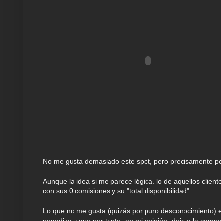
No me gusta demasiado este spot, pero precisamente po
Aunque la idea si me parece lógica, lo de aquellos client
con sus 0 comisiones y su "total disponibilidad"
Lo que no me gusta (quizás por puro desconocimiento) es
pegadiza y que por tanto -en mi opinión- deja a la camp