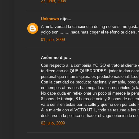
27 junio, 2009
Unknown
dijo...
A mi la verdad la cancioncita de ing no se si me gusta
yoigo son .........nada mas coger el telefono te dicen .h
01 julio, 2009
Anónimo dijo...
Con respecto a la compañia YOIGO el trato al cliente e
te dicen eso de QUE QUIERRRRES, joder te dan ganas 
personal que ni tan siquiera es producto nacional. Eso
Con la cantidad de producto nacional y amable, porque 
en tiempos atras nos han negado a los españoles (c la
No cabe duda en reflexionar un poco si merece la pen
8 horas de trabajo, 8 horas de ocio y 8 horas de descan
va a ser ir en bolas por la calle y que no den por culo 
A la mierda con el VOTO UTIL, todo se resume a los m
dedicarse a la politica es hacer el vago obteniendo un
02 julio, 2009