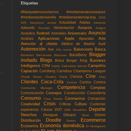
Etiquetas
#Marqueterosnocturnos
#mediamaratonaranjuez
#mediamaratonsevilla
#mediamaratonvig-bay
2020
Actualidad
Adidas
AVE
Abandono animal
Adsense
Amazon
Adwords
Alimentación
Alcampo
Amigos
Anuncio
Android
Aniversario
Analytics
Animales
Aplicaciones
Apple
Arte
Análisis
Apuestas
Atención al cliente
Atlético de Madrid
Audi
Automoción
Baloncesto
Banca
Axe
Año nuevo
Blogger
BlackBerry
Bankinter
Bienvenida
Bitácoras
invitado
Blogs
Business
Bolsa
Burger King
Intelligence
Campofrío
CRM
Cabify
Calendario laboral
Captación
Carlsberg
Carrefour
Champions League
Cine
Ciencia
Charlie Sheen
Chatbot
Chicfy
Citas
Clientes
Coca-Cola
Cocina
Comics
Coches
Competencia
Compras
Community Manager
Consejos
Comunicación
Construcción
Consultoría
Consumo
Coronavirus
Corrupción
Copa Davids
Crisis
Creatividad
Cultura
Críticas
Customer
Deporte
experience
Cáncer
DGT
DMA
Decathlon
Derechos
Desigual
Dibujos
Dinero
Dieta
Doodle
Ecommerce
Distribución
Doritos
Economía doméstica
Economía
El Hormiguero