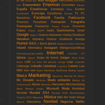
El reto blogger
El Sol 2010
Elecciones
Electronic
Empresas
Emprendedor
Encuestas
Arts
Equipo
España
Estadísticas
Estrategia
Euribor
Etica
Eurocopa
Eurodisney
F1
FC
Eurobasket
Europa
Facebook
Familia
Fidelización
Barcelona
Formación
Fotografía
Finanzas
Fiscalidad
Foursquare
Franquicia
Freixenet
Frases
Fraude
Futuro
Gastronomía
Gadis
Gmail
Fùtbol
GDPR
Google
Guerra
Halloween
Harley Davidson
Gripe A
Heineken
Hipoteca
Historia
Hostelería
Huelga
Humor
IKEA
Iberia
Iglesia
IT
Imágenes
Inbox
Industria
Infantil
Instagram
Informática
InteligenciaArtificial
Internet
Internejavascript:void(0)t
Inversión
IoT
Iphone
Juegos
Juego de tronos
Jaguar
Klout
Kobe
LINE
Lego
Bryan
La hora del planeta
LaLiga
Leyenda
Linkedin
Literatura
Loteria
Liderazgo
Lujo
Logística
MBA
MMA
MMA Spain
Machismo
MailChimp
Mailing masivo
Marketing
Marca
Mascotas
Material de oficina
Mc Donalds
Medio ambiente
Medicina
Medios de
Meme
Mercedes
Merchandising
comunicación
Mercados
Microsoft
Moda
Movilidad
Metro
Michael Jordan
Mundial 2014
Movistar
Mundial 2018
Mundobasket
Música
NBA
NH Hotel Group
Turquía 2010
Máquinas
Navidad
Negocios
Netflix
Naturaleza
Narcos