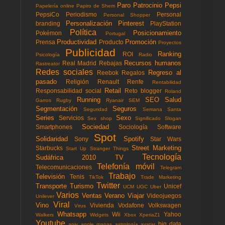
Paro
Patrocinio
Pepsi
Papelería online
Papiro de Shem
PepsiCo
Periodismo
Personal
Personal Shopper
Personalización
Pinterest
branding
PlayStation
Política
Posicionamiento
Pokémon
Portugal
Productividad
Promoción
Prensa
Producto
Proyectos
Publicidad
Ranking
ROI
Psicología
Radio
Recursos humanos
Real Madrid
Rebajas
Rastreator
Redes sociales
Regreso al
Reebok
Regalos
pasado
Religión
Renault
Renfe
Rentabilidad
Retail
Responsabilidad social
Reto blogger
Roland
Running
SEO
Salud
Garros
Rugby
Ryanair
SEM
Segmentación
Seguros
Seguridad
Semana Santa
Series
Sexo
Servicios
Sex shop
Significado
Slogan
Sociedad
Smartphones
Sociología
Software
Spot
Solidaridad
Spotify
Sony
Star Wars
Street Marketing
Starbucks
Start Up
Stranger Things
Tecnología
Sudáfrica 2010
TV
Telefonía móvil
Telecomunicaciones
Telegram
Trabajo
Televisión
Tenis
TikTok
Trade Marketing
Twitter
Transporte
Turismo
Unicef
UCM
UGC
Uber
Varios
Ventas
Verano
Viajar
Videojuegos
Unilever
Viral
Vino
Vivienda
Vodafone
Volkswagen
Virus
Whatsapp
Wii
Yahoo
Walkers
Widgets
Xbox
XperiaZ1
Youtube
big data
aniv
apple mapas
astrología
avatar