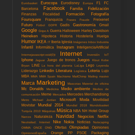
Eurocopa
Eurodisney
F1
FC
Eurobasket
Europa
Facebook
Familia
Fidelización
Barcelona
Formación
Fotografía
Finanzas
Fiscalidad
Foursquare
Franquicia
Freixenet
Frases
Fraude
Futuro
Gastronomía
Gadis
Gmail
Fùtbol
GDPR
Google
Guerra
Halloween
Harley Davidson
Gripe A
Heineken
Hipoteca
Historia
Hostelería
Huelga
Humor
IKEA
Iberia
Iglesia
IT
Imágenes
Inbox
Industria
Infantil
Instagram
Informática
InteligenciaArtificial
Internet
Internejavascript:void(0)t
Inversión
IoT
Iphone
Juegos
Juego de tronos
Jaguar
Klout
Kobe
LINE
Lego
Bryan
La hora del planeta
LaLiga
Leyenda
Linkedin
Literatura
Loteria
Liderazgo
Lujo
Logística
MBA
MMA
MMA Spain
Machismo
MailChimp
Mailing masivo
Marketing
Marca
Mascotas
Material de oficina
Mc Donalds
Medio ambiente
Medicina
Medios de
Meme
Mercedes
Merchandising
comunicación
Mercados
Microsoft
Moda
Movilidad
Metro
Michael Jordan
Mundial 2014
Movistar
Mundial 2018
Mundobasket
Música
NBA
NH Hotel Group
Turquía 2010
Máquinas
Navidad
Negocios
Netflix
Naturaleza
Narcos
Nike
Nokia
Noticias
Neutraliad; Internet
Nutscaping
Olimpiadas
Ofertas
Opiniones
OMMA
ONCE
ONG
Orange
PP
PSOE
Packaging
OpinionesEspaña