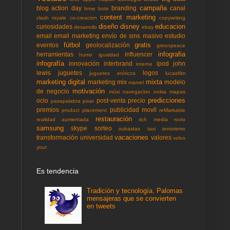
campaña
blog action day
branding
canal
bmw
bote
content marketing
clash royale
co-creacion
copywriting
diseño
disney
educacion
curiosidades
desarrollo
ebay
email
email marketing
envío de sms masivo
estudio
fútbol
gratis
eventos
geolocalización
greenpeace
infografia
herramientas
influencer
humo
igualdad
infografía
innovación
interbrand
ipod
john
interne
lewis
juguetes
logos
juguetes eróticos
lucasfilm
marketing digital
mixta
marketing mix
modelo
marvel
motivación
de negocio
músi
navegacion
nokia mapas
predicciones
ocio
post-venta
precio
pasapalabra
pixar
premios
publicidad movil
product placement
reMarkable
restauración
realidad aumentada
rich media
rovio
samsung
skype
sorteo
subastas
taxi
terrorismo
vacaciones
transformación
universidad
valores
volvo
your
Es tendencia
Tradición y tecnología. Palomas
mensajeras que se convierten
en tweets