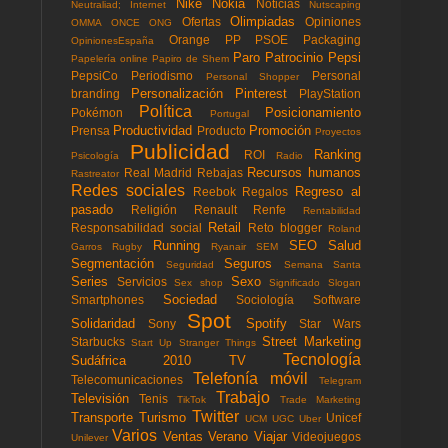
Nike
Nokia
Noticias
Neutraliad; Internet
Nutscaping
Olimpiadas
Ofertas
Opiniones
OMMA
ONCE
ONG
Orange
PP
PSOE
Packaging
OpinionesEspaña
Paro
Patrocinio
Pepsi
Papelería online
Papiro de Shem
PepsiCo
Periodismo
Personal
Personal Shopper
Personalización
Pinterest
branding
PlayStation
Política
Posicionamiento
Pokémon
Portugal
Productividad
Promoción
Prensa
Producto
Proyectos
Publicidad
Ranking
ROI
Psicología
Radio
Recursos humanos
Real Madrid
Rebajas
Rastreator
Redes sociales
Regreso al
Reebok
Regalos
pasado
Religión
Renault
Renfe
Rentabilidad
Retail
Responsabilidad social
Reto blogger
Roland
Running
SEO
Salud
Garros
Rugby
Ryanair
SEM
Segmentación
Seguros
Seguridad
Semana Santa
Series
Sexo
Servicios
Sex shop
Significado
Slogan
Sociedad
Smartphones
Sociología
Software
Spot
Solidaridad
Spotify
Sony
Star Wars
Street Marketing
Starbucks
Start Up
Stranger Things
Tecnología
Sudáfrica 2010
TV
Telefonía móvil
Telecomunicaciones
Telegram
Trabajo
Televisión
Tenis
TikTok
Trade Marketing
Twitter
Transporte
Turismo
Unicef
UCM
UGC
Uber
Varios
Ventas
Verano
Viajar
Videojuegos
Unilever