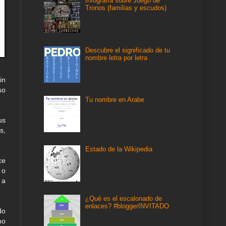
Infografía sobre Juego de
Tronos (familias y escudos)
Descubre el significado de tu
nombre letra por letra
in
so
Tu nombre en Arabe
us
s,
Estado de la Wikipedia
ce
 o
 a
¿Qué es el escalonado de
enlaces? #bloggerINVITADO
do
no