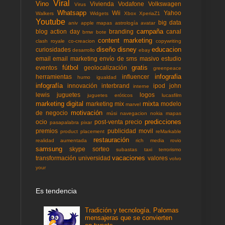
Viral
Vino
Vivienda
Vodafone
Volkswagen
Virus
Whatsapp
Wii
Yahoo
Walkers
Widgets
Xbox
XperiaZ1
Youtube
big data
aniv
apple mapas
astrología
avatar
campaña
blog action day
branding
canal
bmw
bote
content marketing
clash royale
co-creacion
copywriting
diseño
disney
educacion
curiosidades
desarrollo
ebay
email
email marketing
envío de sms masivo
estudio
fútbol
gratis
eventos
geolocalización
greenpeace
infografia
herramientas
influencer
humo
igualdad
infografía
innovación
interbrand
ipod
john
interne
lewis
juguetes
logos
juguetes eróticos
lucasfilm
marketing digital
mixta
marketing mix
modelo
marvel
motivación
de negocio
músi
navegacion
nokia mapas
predicciones
ocio
post-venta
precio
pasapalabra
pixar
premios
publicidad movil
product placement
reMarkable
restauración
realidad aumentada
rich media
rovio
samsung
skype
sorteo
subastas
taxi
terrorismo
vacaciones
transformación
universidad
valores
volvo
your
Es tendencia
Tradición y tecnología. Palomas
mensajeras que se convierten