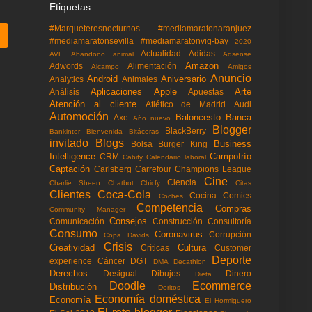
Etiquetas
#Marqueterosnocturnos
#mediamaratonaranjuez
#mediamaratonsevilla
#mediamaratonvig-bay
2020
Actualidad
Adidas
AVE
Abandono animal
Adsense
Amazon
Adwords
Alimentación
Alcampo
Amigos
Anuncio
Android
Aniversario
Analytics
Animales
Aplicaciones
Apple
Arte
Análisis
Apuestas
Atención al cliente
Atlético de Madrid
Audi
Automoción
Baloncesto
Banca
Axe
Año nuevo
Blogger
BlackBerry
Bankinter
Bienvenida
Bitácoras
invitado
Blogs
Business
Bolsa
Burger King
Intelligence
Campofrío
CRM
Cabify
Calendario laboral
Captación
Carlsberg
Carrefour
Champions League
Cine
Ciencia
Charlie Sheen
Chatbot
Chicfy
Citas
Clientes
Coca-Cola
Cocina
Comics
Coches
Competencia
Compras
Community Manager
Consejos
Comunicación
Construcción
Consultoría
Consumo
Coronavirus
Corrupción
Copa Davids
Crisis
Creatividad
Cultura
Críticas
Customer
Deporte
experience
Cáncer
DGT
DMA
Decathlon
Derechos
Desigual
Dibujos
Dinero
Dieta
Doodle
Ecommerce
Distribución
Doritos
Economía doméstica
Economía
El Hormiguero