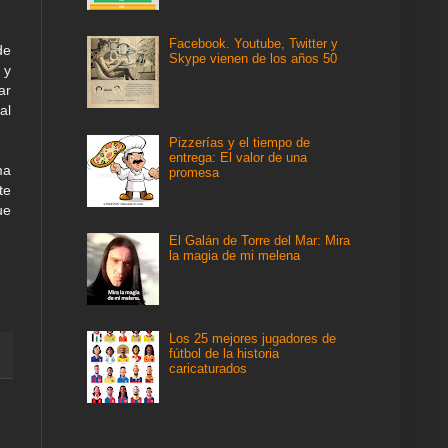
Facebook. Youtube, Twitter y
de
Skype vienen de los años 50
 y
ar
al
Pizzerías y el tiempo de
entrega: El valor de una
ma
promesa
te
ue
El Galán de Torre del Mar: Mira
la magia de mi melena
Los 25 mejores jugadores de
fútbol de la historia
caricaturados