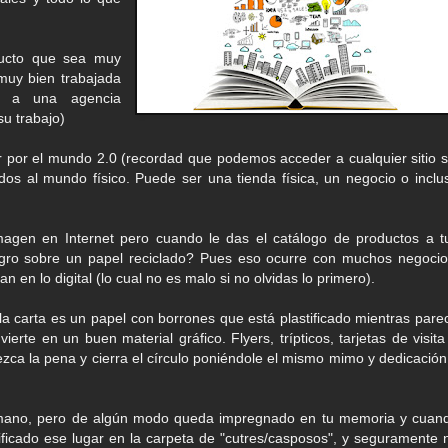
ucto que sea muy
 muy bien trabajada
ad a una agencia
su trabajo)
por el mundo 2.0 (recordad que podemos acceder a cualquier sitio s
s al mundo físico. Puede ser una tienda física, un negocio o inclu
magen en Internet pero cuando le das el catálogo de productos a t
negro sobre un papel reciclado? Pues eso ocurre con muchos negocio
n en lo digital (lo cual no es malo si no olvidas lo primero).
a carta es un papel con borrones que está plastificado mientras pare
erte en un buen material gráfico. Flyers, trípticos, tarjetas de visita
ca la pena y cierra el círculo poniéndole el mismo mimo y dedicación
 humano, pero de algún modo queda impregnado en tu memoria y cuan
ificado ese lugar en la carpeta de "cutres/casposos", y seguramente 