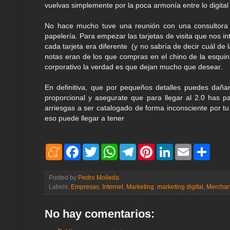
vuelvas simplemente por la poca armonía entre lo digital 
No hace mucho tuve una reunión con una consultora 
papelería. Para empezar las tarjetas de visita que nos 
cada tarjeta era diferente (y no sabría de decir cuál de
notas eran de los que compras en el chino de la esqui
corporativo la verdad es que dejan mucho que desear.
En definitiva, que por pequeños detalles puedes dañar
proporcional y asegurate que para llegar al 2.0 has pa
arriesgas a ser catalogado de forma inconsciente por tu 
eso puede llegar a tener
M
F
T
W
T
P
L
E
S
e
a
w
h
e
i
i
m
h
n
c
i
a
l
n
n
a
a
e
e
t
t
e
t
k
i
r
Posted by
Pedro Molleda
a
b
t
s
g
e
e
l
e
Labels:
Empresas
,
Internet
,
Marketing
,
marketing digital
,
Merchan
m
o
e
A
r
r
d
e
o
r
p
a
e
I
k
p
m
s
n
No hay comentarios:
t