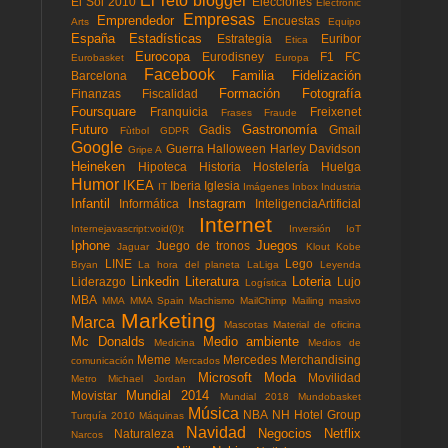
El reto blogger
El Sol 2010
Elecciones
Electronic
Empresas
Emprendedor
Encuestas
Arts
Equipo
España
Estadísticas
Estrategia
Euribor
Etica
Eurocopa
Eurodisney
F1
FC
Eurobasket
Europa
Facebook
Familia
Fidelización
Barcelona
Formación
Fotografía
Finanzas
Fiscalidad
Foursquare
Franquicia
Freixenet
Frases
Fraude
Futuro
Gastronomía
Gadis
Gmail
Fùtbol
GDPR
Google
Guerra
Halloween
Harley Davidson
Gripe A
Heineken
Hipoteca
Historia
Hostelería
Huelga
Humor
IKEA
Iberia
Iglesia
IT
Imágenes
Inbox
Industria
Infantil
Instagram
Informática
InteligenciaArtificial
Internet
Internejavascript:void(0)t
Inversión
IoT
Iphone
Juegos
Juego de tronos
Jaguar
Klout
Kobe
LINE
Lego
Bryan
La hora del planeta
LaLiga
Leyenda
Linkedin
Literatura
Loteria
Liderazgo
Lujo
Logística
MBA
MMA
MMA Spain
Machismo
MailChimp
Mailing masivo
Marketing
Marca
Mascotas
Material de oficina
Mc Donalds
Medio ambiente
Medicina
Medios de
Meme
Mercedes
Merchandising
comunicación
Mercados
Microsoft
Moda
Movilidad
Metro
Michael Jordan
Mundial 2014
Movistar
Mundial 2018
Mundobasket
Música
NBA
NH Hotel Group
Turquía 2010
Máquinas
Navidad
Negocios
Netflix
Naturaleza
Narcos