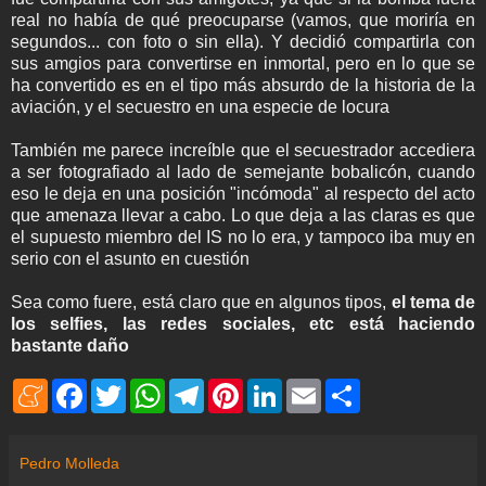
real no había de qué preocuparse (vamos, que moriría en
segundos... con foto o sin ella). Y decidió compartirla con
sus amgios para convertirse en inmortal, pero en lo que se
ha convertido es en el tipo más absurdo de la historia de la
aviación, y el secuestro en una especie de locura
También me parece increíble que el secuestrador accediera
a ser fotografiado al lado de semejante bobalicón, cuando
eso le deja en una posición "incómoda" al respecto del acto
que amenaza llevar a cabo. Lo que deja a las claras es que
el supuesto miembro del IS no lo era, y tampoco iba muy en
serio con el asunto en cuestión
Sea como fuere, está claro que en algunos tipos,
el tema de
los selfies, las redes sociales, etc está haciendo
bastante daño
M
F
T
W
T
P
L
E
S
e
a
w
h
e
i
i
m
h
n
c
i
a
l
n
n
a
a
e
e
t
t
e
t
k
i
r
a
b
t
s
g
e
e
l
e
Pedro Molleda
m
o
e
A
r
r
d