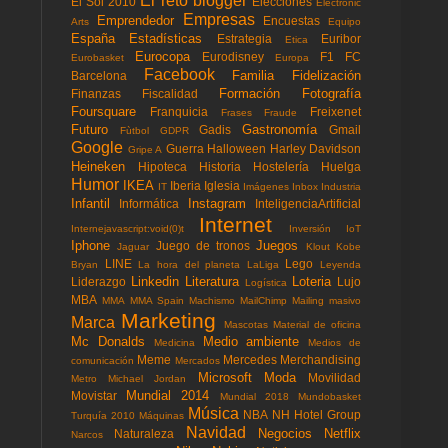
El reto blogger
El Sol 2010
Elecciones
Electronic
Empresas
Emprendedor
Encuestas
Arts
Equipo
España
Estadísticas
Estrategia
Euribor
Etica
Eurocopa
Eurodisney
F1
FC
Eurobasket
Europa
Facebook
Familia
Fidelización
Barcelona
Formación
Fotografía
Finanzas
Fiscalidad
Foursquare
Franquicia
Freixenet
Frases
Fraude
Futuro
Gastronomía
Gadis
Gmail
Fùtbol
GDPR
Google
Guerra
Halloween
Harley Davidson
Gripe A
Heineken
Hipoteca
Historia
Hostelería
Huelga
Humor
IKEA
Iberia
Iglesia
IT
Imágenes
Inbox
Industria
Infantil
Instagram
Informática
InteligenciaArtificial
Internet
Internejavascript:void(0)t
Inversión
IoT
Iphone
Juegos
Juego de tronos
Jaguar
Klout
Kobe
LINE
Lego
Bryan
La hora del planeta
LaLiga
Leyenda
Linkedin
Literatura
Loteria
Liderazgo
Lujo
Logística
MBA
MMA
MMA Spain
Machismo
MailChimp
Mailing masivo
Marketing
Marca
Mascotas
Material de oficina
Mc Donalds
Medio ambiente
Medicina
Medios de
Meme
Mercedes
Merchandising
comunicación
Mercados
Microsoft
Moda
Movilidad
Metro
Michael Jordan
Mundial 2014
Movistar
Mundial 2018
Mundobasket
Música
NBA
NH Hotel Group
Turquía 2010
Máquinas
Navidad
Negocios
Netflix
Naturaleza
Narcos