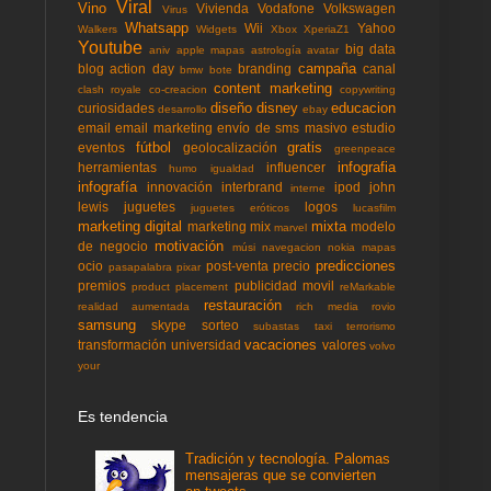
Viral
Vino
Vivienda
Vodafone
Volkswagen
Virus
Whatsapp
Wii
Yahoo
Walkers
Widgets
Xbox
XperiaZ1
Youtube
big data
aniv
apple mapas
astrología
avatar
campaña
blog action day
branding
canal
bmw
bote
content marketing
clash royale
co-creacion
copywriting
diseño
disney
educacion
curiosidades
desarrollo
ebay
email
email marketing
envío de sms masivo
estudio
fútbol
gratis
eventos
geolocalización
greenpeace
infografia
herramientas
influencer
humo
igualdad
infografía
innovación
interbrand
ipod
john
interne
lewis
juguetes
logos
juguetes eróticos
lucasfilm
marketing digital
mixta
marketing mix
modelo
marvel
motivación
de negocio
músi
navegacion
nokia mapas
predicciones
ocio
post-venta
precio
pasapalabra
pixar
premios
publicidad movil
product placement
reMarkable
restauración
realidad aumentada
rich media
rovio
samsung
skype
sorteo
subastas
taxi
terrorismo
vacaciones
transformación
universidad
valores
volvo
your
Es tendencia
Tradición y tecnología. Palomas
mensajeras que se convierten