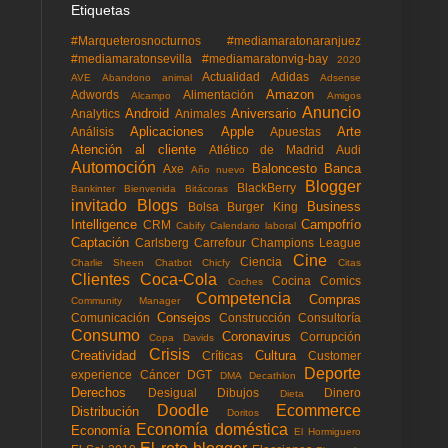
Etiquetas
#Marqueterosnocturnos
#mediamaratonaranjuez
#mediamaratonsevilla
#mediamaratonvig-bay
2020
Actualidad
Adidas
AVE
Abandono animal
Adsense
Amazon
Adwords
Alimentación
Alcampo
Amigos
Anuncio
Android
Aniversario
Analytics
Animales
Aplicaciones
Apple
Arte
Análisis
Apuestas
Atención al cliente
Atlético de Madrid
Audi
Automoción
Baloncesto
Banca
Axe
Año nuevo
Blogger
BlackBerry
Bankinter
Bienvenida
Bitácoras
invitado
Blogs
Business
Bolsa
Burger King
Intelligence
Campofrío
CRM
Cabify
Calendario laboral
Captación
Carlsberg
Carrefour
Champions League
Cine
Ciencia
Charlie Sheen
Chatbot
Chicfy
Citas
Clientes
Coca-Cola
Cocina
Comics
Coches
Competencia
Compras
Community Manager
Consejos
Comunicación
Construcción
Consultoría
Consumo
Coronavirus
Corrupción
Copa Davids
Crisis
Creatividad
Cultura
Críticas
Customer
Deporte
experience
Cáncer
DGT
DMA
Decathlon
Derechos
Desigual
Dibujos
Dinero
Dieta
Doodle
Ecommerce
Distribución
Doritos
Economía doméstica
Economía
El Hormiguero