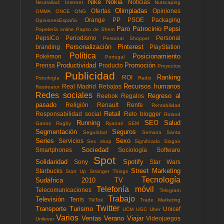
Nike
Nokia
Noticias
Neutraliad; Internet
Nutscaping
Olimpiadas
Ofertas
Opiniones
OMMA
ONCE
ONG
Orange
PP
PSOE
Packaging
OpinionesEspaña
Paro
Patrocinio
Pepsi
Papelería online
Papiro de Shem
PepsiCo
Periodismo
Personal
Personal Shopper
Personalización
Pinterest
branding
PlayStation
Política
Posicionamiento
Pokémon
Portugal
Productividad
Promoción
Prensa
Producto
Proyectos
Publicidad
Ranking
ROI
Psicología
Radio
Recursos humanos
Real Madrid
Rebajas
Rastreator
Redes sociales
Regreso al
Reebok
Regalos
pasado
Religión
Renault
Renfe
Rentabilidad
Retail
Responsabilidad social
Reto blogger
Roland
Running
SEO
Salud
Garros
Rugby
Ryanair
SEM
Segmentación
Seguros
Seguridad
Semana Santa
Series
Sexo
Servicios
Sex shop
Significado
Slogan
Sociedad
Smartphones
Sociología
Software
Spot
Solidaridad
Spotify
Sony
Star Wars
Street Marketing
Starbucks
Start Up
Stranger Things
Tecnología
Sudáfrica 2010
TV
Telefonía móvil
Telecomunicaciones
Telegram
Trabajo
Televisión
Tenis
TikTok
Trade Marketing
Twitter
Transporte
Turismo
Unicef
UCM
UGC
Uber
Varios
Ventas
Verano
Viajar
Videojuegos
Unilever