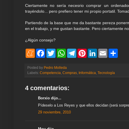
Ciertamente no sería necesrio comprar un ordenador
trayéndolo... pero prefiero tener mi propio portatil. To
Partiendo de la base que me da bastante pereza ponerme
en el trabajo, y me gustan bastante. Pero ciertamente no 
¿Algún consejo?
M
F
T
W
T
P
L
E
S
e
a
w
h
e
i
i
m
h
n
c
i
a
l
n
n
a
a
e
e
t
t
e
t
k
i
r
Posted by
Pedro Molleda
a
b
t
s
g
e
e
l
e
Labels:
Competencia
,
Compras
,
Informática
,
Tecnología
m
o
e
A
r
r
d
e
o
r
p
a
e
I
k
p
m
s
n
4 comentarios:
t
Borxio dijo...
Pídeselo a Los Reyes y que ellos decidan (será sorpre
29 noviembre, 2010
Mou dijo...