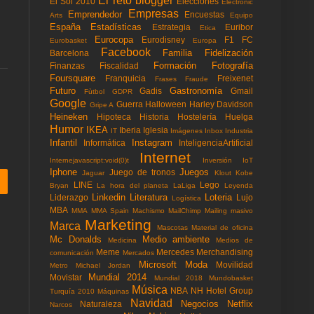
El reto blogger
El Sol 2010
Elecciones
Electronic
Empresas
Emprendedor
Encuestas
Arts
Equipo
España
Estadísticas
Estrategia
Euribor
Etica
Eurocopa
Eurodisney
F1
FC
Eurobasket
Europa
Facebook
Familia
Fidelización
Barcelona
Formación
Fotografía
Finanzas
Fiscalidad
Foursquare
Franquicia
Freixenet
Frases
Fraude
Futuro
Gastronomía
Gadis
Gmail
Fùtbol
GDPR
Google
Guerra
Halloween
Harley Davidson
Gripe A
Heineken
Hipoteca
Historia
Hostelería
Huelga
Humor
IKEA
Iberia
Iglesia
IT
Imágenes
Inbox
Industria
Infantil
Instagram
Informática
InteligenciaArtificial
Internet
Internejavascript:void(0)t
Inversión
IoT
Iphone
Juegos
Juego de tronos
Jaguar
Klout
Kobe
LINE
Lego
Bryan
La hora del planeta
LaLiga
Leyenda
Linkedin
Literatura
Loteria
Liderazgo
Lujo
Logística
MBA
MMA
MMA Spain
Machismo
MailChimp
Mailing masivo
Marketing
Marca
Mascotas
Material de oficina
Mc Donalds
Medio ambiente
Medicina
Medios de
Meme
Mercedes
Merchandising
comunicación
Mercados
Microsoft
Moda
Movilidad
Metro
Michael Jordan
Mundial 2014
Movistar
Mundial 2018
Mundobasket
Música
NBA
NH Hotel Group
Turquía 2010
Máquinas
Navidad
Negocios
Netflix
Naturaleza
Narcos