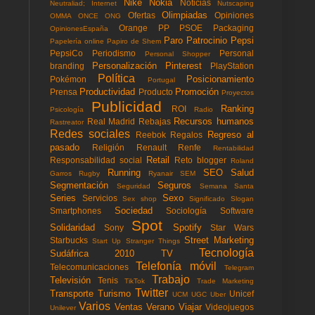
Nike
Nokia
Noticias
Neutraliad; Internet
Nutscaping
Olimpiadas
Ofertas
Opiniones
OMMA
ONCE
ONG
Orange
PP
PSOE
Packaging
OpinionesEspaña
Paro
Patrocinio
Pepsi
Papelería online
Papiro de Shem
PepsiCo
Periodismo
Personal
Personal Shopper
Personalización
Pinterest
branding
PlayStation
Política
Posicionamiento
Pokémon
Portugal
Productividad
Promoción
Prensa
Producto
Proyectos
Publicidad
Ranking
ROI
Psicología
Radio
Recursos humanos
Real Madrid
Rebajas
Rastreator
Redes sociales
Regreso al
Reebok
Regalos
pasado
Religión
Renault
Renfe
Rentabilidad
Retail
Responsabilidad social
Reto blogger
Roland
Running
SEO
Salud
Garros
Rugby
Ryanair
SEM
Segmentación
Seguros
Seguridad
Semana Santa
Series
Sexo
Servicios
Sex shop
Significado
Slogan
Sociedad
Smartphones
Sociología
Software
Spot
Solidaridad
Spotify
Sony
Star Wars
Street Marketing
Starbucks
Start Up
Stranger Things
Tecnología
Sudáfrica 2010
TV
Telefonía móvil
Telecomunicaciones
Telegram
Trabajo
Televisión
Tenis
TikTok
Trade Marketing
Twitter
Transporte
Turismo
Unicef
UCM
UGC
Uber
Varios
Ventas
Verano
Viajar
Videojuegos
Unilever