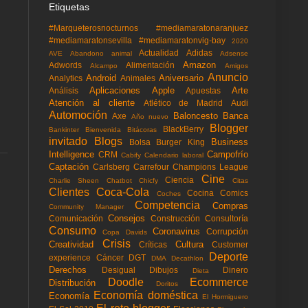
Etiquetas
#Marqueterosnocturnos
#mediamaratonaranjuez
#mediamaratonsevilla
#mediamaratonvig-bay
2020
Actualidad
Adidas
AVE
Abandono animal
Adsense
Amazon
Adwords
Alimentación
Alcampo
Amigos
Anuncio
Android
Aniversario
Analytics
Animales
Aplicaciones
Apple
Arte
Análisis
Apuestas
Atención al cliente
Atlético de Madrid
Audi
Automoción
Baloncesto
Banca
Axe
Año nuevo
Blogger
BlackBerry
Bankinter
Bienvenida
Bitácoras
invitado
Blogs
Business
Bolsa
Burger King
Intelligence
Campofrío
CRM
Cabify
Calendario laboral
Captación
Carlsberg
Carrefour
Champions League
Cine
Ciencia
Charlie Sheen
Chatbot
Chicfy
Citas
Clientes
Coca-Cola
Cocina
Comics
Coches
Competencia
Compras
Community Manager
Consejos
Comunicación
Construcción
Consultoría
Consumo
Coronavirus
Corrupción
Copa Davids
Crisis
Creatividad
Cultura
Críticas
Customer
Deporte
experience
Cáncer
DGT
DMA
Decathlon
Derechos
Desigual
Dibujos
Dinero
Dieta
Doodle
Ecommerce
Distribución
Doritos
Economía doméstica
Economía
El Hormiguero