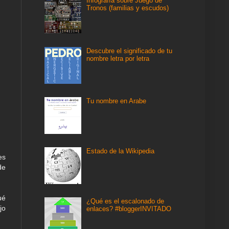
Infografía sobre Juego de
Tronos (familias y escudos)
Descubre el significado de tu
nombre letra por letra
Tu nombre en Arabe
Estado de la Wikipedia
es
de
ué
¿Qué es el escalonado de
jo
enlaces? #bloggerINVITADO