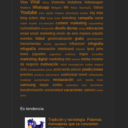
Viral
Vino
Vivienda
Vodafone
Volkswagen
Virus
Whatsapp
Wii
Yahoo
Walkers
Widgets
Xbox
XperiaZ1
Youtube
big data
aniv
apple mapas
astrología
avatar
campaña
blog action day
branding
canal
bmw
bote
content marketing
clash royale
co-creacion
copywriting
diseño
disney
educacion
curiosidades
desarrollo
ebay
email
email marketing
envío de sms masivo
estudio
fútbol
gratis
eventos
geolocalización
greenpeace
infografia
herramientas
influencer
humo
igualdad
infografía
innovación
interbrand
ipod
john
interne
lewis
juguetes
logos
juguetes eróticos
lucasfilm
marketing digital
mixta
marketing mix
modelo
marvel
motivación
de negocio
músi
navegacion
nokia mapas
predicciones
ocio
post-venta
precio
pasapalabra
pixar
premios
publicidad movil
product placement
reMarkable
restauración
realidad aumentada
rich media
rovio
samsung
skype
sorteo
subastas
taxi
terrorismo
vacaciones
transformación
universidad
valores
volvo
your
Es tendencia
Tradición y tecnología. Palomas
mensajeras que se convierten