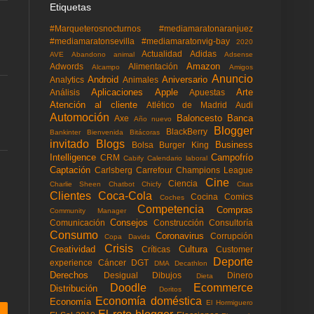
Etiquetas
#Marqueterosnocturnos
#mediamaratonaranjuez
#mediamaratonsevilla
#mediamaratonvig-bay
2020
Actualidad
Adidas
AVE
Abandono animal
Adsense
Amazon
Adwords
Alimentación
Alcampo
Amigos
Anuncio
Android
Aniversario
Analytics
Animales
Aplicaciones
Apple
Arte
Análisis
Apuestas
Atención al cliente
Atlético de Madrid
Audi
Automoción
Baloncesto
Banca
Axe
Año nuevo
Blogger
BlackBerry
Bankinter
Bienvenida
Bitácoras
invitado
Blogs
Business
Bolsa
Burger King
Intelligence
Campofrío
CRM
Cabify
Calendario laboral
Captación
Carlsberg
Carrefour
Champions League
Cine
Ciencia
Charlie Sheen
Chatbot
Chicfy
Citas
Clientes
Coca-Cola
Cocina
Comics
Coches
Competencia
Compras
Community Manager
Consejos
Comunicación
Construcción
Consultoría
Consumo
Coronavirus
Corrupción
Copa Davids
Crisis
Creatividad
Cultura
Críticas
Customer
Deporte
experience
Cáncer
DGT
DMA
Decathlon
Derechos
Desigual
Dibujos
Dinero
Dieta
Doodle
Ecommerce
Distribución
Doritos
Economía doméstica
Economía
El Hormiguero