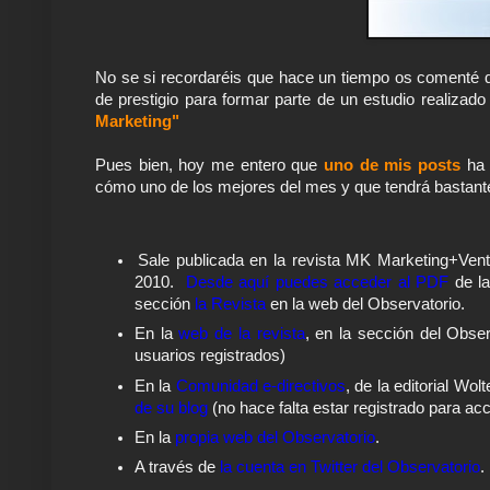
No se si recordaréis que hace un tiempo os comenté
de prestigio para formar parte de un estudio realizad
Marketing"
Pues bien, hoy me entero que
uno de mis posts
ha 
cómo uno de los mejores del mes y que tendrá bastante
Sale publicada en la revista MK Marketing+Vent
2010.
Desde aquí puedes acceder al PDF
de la
sección
la Revista
en la web del Observatorio.
En la
web de la revista
, en la sección del Obser
usuarios registrados)
En la
Comunidad e-directivos
, de la editorial Wo
de su blog
(no hace falta estar registrado para ac
En la
propia web del Observatorio
.
A través de
la cuenta en Twitter del Observatorio
.