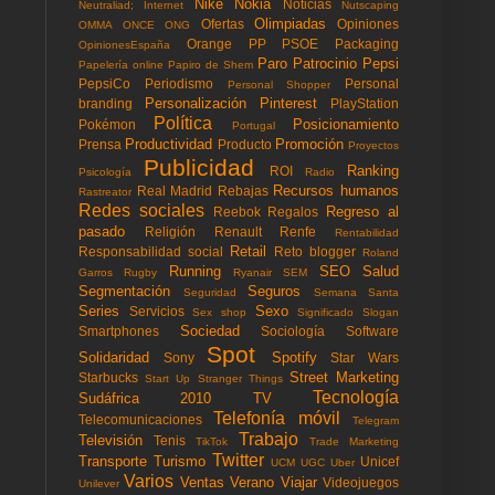
Nike
Nokia
Noticias
Neutraliad; Internet
Nutscaping
Olimpiadas
Ofertas
Opiniones
OMMA
ONCE
ONG
Orange
PP
PSOE
Packaging
OpinionesEspaña
Paro
Patrocinio
Pepsi
Papelería online
Papiro de Shem
PepsiCo
Periodismo
Personal
Personal Shopper
Personalización
Pinterest
branding
PlayStation
Política
Posicionamiento
Pokémon
Portugal
Productividad
Promoción
Prensa
Producto
Proyectos
Publicidad
Ranking
ROI
Psicología
Radio
Recursos humanos
Real Madrid
Rebajas
Rastreator
Redes sociales
Regreso al
Reebok
Regalos
pasado
Religión
Renault
Renfe
Rentabilidad
Retail
Responsabilidad social
Reto blogger
Roland
Running
SEO
Salud
Garros
Rugby
Ryanair
SEM
Segmentación
Seguros
Seguridad
Semana Santa
Series
Sexo
Servicios
Sex shop
Significado
Slogan
Sociedad
Smartphones
Sociología
Software
Spot
Solidaridad
Spotify
Sony
Star Wars
Street Marketing
Starbucks
Start Up
Stranger Things
Tecnología
Sudáfrica 2010
TV
Telefonía móvil
Telecomunicaciones
Telegram
Trabajo
Televisión
Tenis
TikTok
Trade Marketing
Twitter
Transporte
Turismo
Unicef
UCM
UGC
Uber
Varios
Ventas
Verano
Viajar
Videojuegos
Unilever