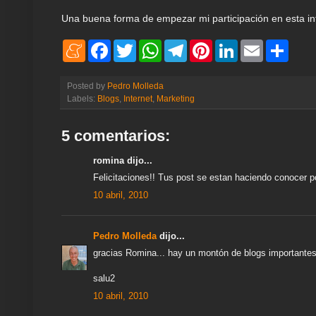
Una buena forma de empezar mi participación en esta inte
M
F
T
W
T
P
L
E
S
e
a
w
h
e
i
i
m
h
n
c
i
a
l
n
n
a
a
e
e
t
t
e
t
k
i
r
Posted by
Pedro Molleda
a
b
t
s
g
e
e
l
e
Labels:
Blogs
,
Internet
,
Marketing
m
o
e
A
r
r
d
e
o
r
p
a
e
I
k
p
m
s
n
5 comentarios:
t
romina dijo...
Felicitaciones!! Tus post se estan haciendo conocer po
10 abril, 2010
Pedro Molleda
dijo...
gracias Romina... hay un montón de blogs importantes,
salu2
10 abril, 2010