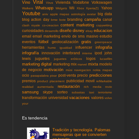
Viral
Vino
Vivienda
Vodafone
Volkswagen
Virus
Whatsapp
Wii
Yahoo
Walkers
Widgets
Xbox
XperiaZ1
Youtube
big data
aniv
apple mapas
astrología
avatar
campaña
blog action day
branding
canal
bmw
bote
content marketing
clash royale
co-creacion
copywriting
diseño
disney
educacion
curiosidades
desarrollo
ebay
email
email marketing
envío de sms masivo
estudio
fútbol
gratis
eventos
geolocalización
greenpeace
infografia
herramientas
influencer
humo
igualdad
infografía
innovación
interbrand
ipod
john
interne
lewis
juguetes
logos
juguetes eróticos
lucasfilm
marketing digital
mixta
marketing mix
modelo
marvel
motivación
de negocio
músi
navegacion
nokia mapas
predicciones
ocio
post-venta
precio
pasapalabra
pixar
premios
publicidad movil
product placement
reMarkable
restauración
realidad aumentada
rich media
rovio
samsung
skype
sorteo
subastas
taxi
terrorismo
vacaciones
transformación
universidad
valores
volvo
your
Es tendencia
Tradición y tecnología. Palomas
mensajeras que se convierten