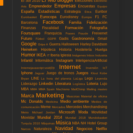
El reto blogger
El Sol 2010
Elecciones
Electronic
Empresas
Emprendedor
Encuestas
Arts
Equipo
España
Estadísticas
Estrategia
Euribor
Etica
Eurocopa
Eurodisney
F1
FC
Eurobasket
Europa
Facebook
Familia
Fidelización
Barcelona
Formación
Fotografía
Finanzas
Fiscalidad
Foursquare
Franquicia
Freixenet
Frases
Fraude
Futuro
Gastronomía
Gadis
Gmail
Fùtbol
GDPR
Google
Guerra
Halloween
Harley Davidson
Gripe A
Heineken
Hipoteca
Historia
Hostelería
Huelga
Humor
IKEA
Iberia
Iglesia
IT
Imágenes
Inbox
Industria
Infantil
Instagram
Informática
InteligenciaArtificial
Internet
Internejavascript:void(0)t
Inversión
IoT
Iphone
Juegos
Juego de tronos
Jaguar
Klout
Kobe
LINE
Lego
Bryan
La hora del planeta
LaLiga
Leyenda
Linkedin
Literatura
Loteria
Liderazgo
Lujo
Logística
MBA
MMA
MMA Spain
Machismo
MailChimp
Mailing masivo
Marketing
Marca
Mascotas
Material de oficina
Mc Donalds
Medio ambiente
Medicina
Medios de
Meme
Mercedes
Merchandising
comunicación
Mercados
Microsoft
Moda
Movilidad
Metro
Michael Jordan
Mundial 2014
Movistar
Mundial 2018
Mundobasket
Música
NBA
NH Hotel Group
Turquía 2010
Máquinas
Navidad
Negocios
Netflix
Naturaleza
Narcos