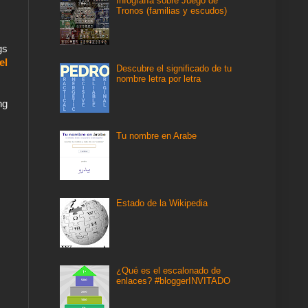
Infografía sobre Juego de
Tronos (familias y escudos)
gs
el
Descubre el significado de tu
nombre letra por letra
ng
Tu nombre en Arabe
Estado de la Wikipedia
¿Qué es el escalonado de
enlaces? #bloggerINVITADO