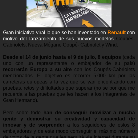
Gran iniciativa viral la que se han inventado en
Renault
con
motivo del lanzamiento de sus nuevos modelos
Coupés-
Cabriolets, Nueva Mégane Coupé- Cabriolet y Wind.
Desde el 14 de junio hasta el 9 de julio, 8 equipos
(cada
uno con un representante o embajador de su país)
recorrerán Europa a su aire
con los Coupés-Cabriolets
mencionados. El objetivo es recorrer 5.000 km por las
carreteras europeas a la vez que se van encontrando con
pruebas, retos y difitultades que superar (no se por qué me
recuerda a las pruebas que les hacen a los integrantes de
Gran Hermano).
Pero sobre todo
han de conseguir movilizar a mucha
gente y demostrar su creatividad y capacidad de
innovar y de sorprender
a los seguidores de estos 8
embajadores y de este modo conseguir el máximo número
de votos de la gente que les seguirá vía Internet durante su