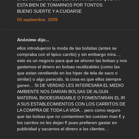
ESTA BIEN DE TOMARNOS POR TONTOS
BUENO SUERTE Y A CUIDARSE
03 septiembre, 2009
Anónimo dijo...
ellos introdujeron la moda de las bolsitas (antes se
compraba con el tipico carrito) y sin embargo mira...,
esto es un negocio para que se ahoren las bolsas y nos
gastemos el dinero en bolsas reutilizables (como las
que estan vendiendo en los hiper de tela de saco o
similar) o algo parecido, la cosa es que ellos siempre
ganen... SI DE VERDAD LES INTERESARA EL MEDIO
AMBIENTE NOS DARIAN BOLSAS DE ALGUN
MATERIAL BIODEGRADABLE O FOMENTARIAN EL IR
A SUS ESTABLECIMIENTOS CON LOS CARRITOS DE
LA COMPRA DE TODA LA VIDA... pero como seguro
que las bolsas que no contaminen les cuestan mas € y
los carritos no les dejan € pues prefieren gastar en
publicidad y sacarnos el dinero a los clientes...