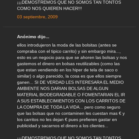
¡¡¡DEMOSTREMOS QUE NO SOMOS TAN TONTOS
COMO NOS QUIEREN HACER!!!
03 septiembre, 2009
Anónimo dijo...
ellos introdujeron la moda de las bolsitas (antes se
compraba con el tipico carrito) y sin embargo mira...,
esto es un negocio para que se ahoren las bolsas y nos
gastemos el dinero en bolsas reutilizables (como las
que estan vendiendo en los hiper de tela de saco o
similar) o algo parecido, la cosa es que ellos siempre
ganen... SI DE VERDAD LES INTERESARA EL MEDIO
AMBIENTE NOS DARIAN BOLSAS DE ALGUN
MATERIAL BIODEGRADABLE O FOMENTARIAN EL IR
A SUS ESTABLECIMIENTOS CON LOS CARRITOS DE
LA COMPRA DE TODA LA VIDA... pero como seguro
que las bolsas que no contaminen les cuestan mas € y
los carritos no les dejan € pues prefieren gastar en
publicidad y sacarnos el dinero a los clientes...
¡¡¡DEMOSTREMOS QUE NO SOMOS TAN TONTOS