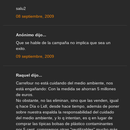
salu2
08 septiembre, 2009
Anónimo dijo...
Que se hable de la campaña no implica que sea un
exito.
09 septiembre, 2009
Raquel dijo...
Carrefour no está cuidando del medio ambiente, nos
está engañando: Con la medida se ahorran 5 millones
de euros.
No obstante, no las eliminan, sino que las venden, igual
q hace Día o Lidl, desde hace tiempo, además de poner
sobre nuestra espalda la responsabilidad del cuidado
del medio ambiente, y lo q intentan, es q en lugar de
comprar las típicas bolsas de plástico contaminantes
por 5 cent, compremos otras "reutilizables" mucho más