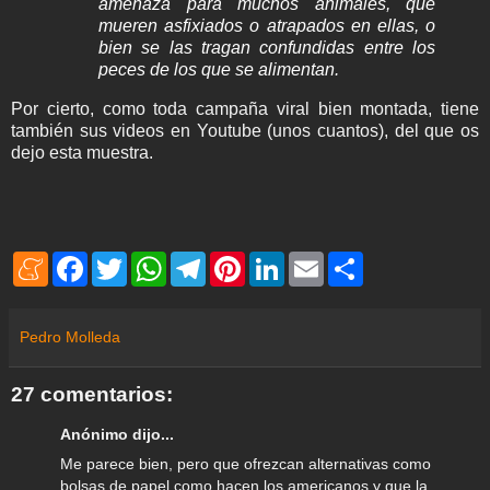
amenaza para muchos animales, que
mueren asfixiados o atrapados en ellas, o
bien se las tragan confundidas entre los
peces de los que se alimentan.
Por cierto, como toda campaña viral bien montada, tiene
también sus videos en Youtube (unos cuantos), del que os
dejo esta muestra.
M
F
T
W
T
P
L
E
S
e
a
w
h
e
i
i
m
h
n
c
i
a
l
n
n
a
a
e
e
t
t
e
t
k
i
r
a
b
t
s
g
e
e
l
e
Pedro Molleda
m
o
e
A
r
r
d
e
o
r
p
a
e
I
k
p
m
s
n
27 comentarios:
t
Anónimo dijo...
Me parece bien, pero que ofrezcan alternativas como
bolsas de papel como hacen los americanos y que la