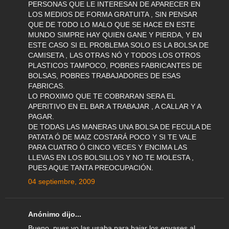
PERSONAS QUE LE INTERESAN DE APARECER EN
LOS MEDIOS DE FORMA GRATUITA , SIN PENSAR
QUE DE TODO LO MALO QUE SE HACE EN ESTE
MUNDO SIMPRE HAY QUIEN GANE Y PIERDA, Y EN
ESTE CASO SI EL PROBLEMA SOLO ES LA BOLSA DE
CAMISETA , LAS OTRAS NÓ Y TODOS LOS OTROS
PLASTICOS TAMPOCO, POBRES FABRICANTES DE
BOLSAS, POBRES TRABAJADORES DE ESAS
FABRICAS.
LO PROXIMO QUE TE COBRARAN SERA EL
APERITIVO EN EL BAR.A TRABAJAR , A CALLAR Y A
PAGAR.
DE TODAS LAS MANERAS UNA BOLSA DE FECULA DE
PATATA Ó DE MAIZ COSTARÁ POCO Y SI TE VALE
PARA CUATRO Ó CINCO VECES Y ENCIMA LAS
LLEVAS EN LOS BOLSILLOS Y NO TE MOLESTA ,
PUES AQUE TANTA PREOCUPACIÓN.
04 septiembre, 2009
Anónimo dijo...
Bueno, pues yo las usaba para bajar los envases al