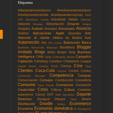
Etiquetas
#Marqueterosnocturnos
#mediamaratonaranjuez
#mediamaratonsevilla
#mediamaratonvig-bay
2020
Actualidad
Adidas
AVE
Abandono animal
Adsense
Amazon
Adwords
Alimentación
Alcampo
Amigos
Anuncio
Android
Aniversario
Analytics
Animales
Aplicaciones
Apple
Arte
Análisis
Apuestas
Atención al cliente
Atlético de Madrid
Audi
Automoción
Baloncesto
Banca
Axe
Año nuevo
Blogger
BlackBerry
Bankinter
Bienvenida
Bitácoras
invitado
Blogs
Business
Bolsa
Burger King
Intelligence
Campofrío
CRM
Cabify
Calendario laboral
Captación
Carlsberg
Carrefour
Champions League
Cine
Ciencia
Charlie Sheen
Chatbot
Chicfy
Citas
Clientes
Coca-Cola
Cocina
Comics
Coches
Competencia
Compras
Community Manager
Consejos
Comunicación
Construcción
Consultoría
Consumo
Coronavirus
Corrupción
Copa Davids
Crisis
Creatividad
Cultura
Críticas
Customer
Deporte
experience
Cáncer
DGT
DMA
Decathlon
Derechos
Desigual
Dibujos
Dinero
Dieta
Doodle
Ecommerce
Distribución
Doritos
Economía doméstica
Economía
El Hormiguero