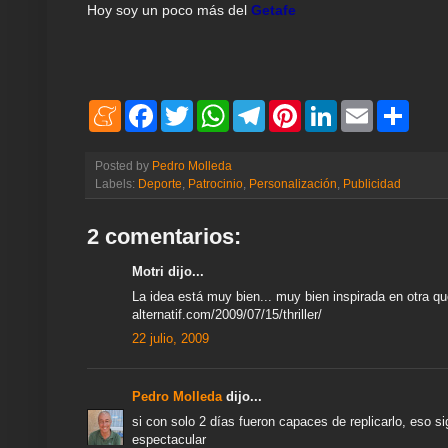
Hoy soy un poco más del
Getafe
M
F
T
W
T
P
L
E
S
e
a
w
h
e
i
i
m
h
n
c
i
a
l
n
n
a
a
e
e
t
t
e
t
k
i
r
Posted by
Pedro Molleda
a
b
t
s
g
e
e
l
e
Labels:
Deporte
,
Patrocinio
,
Personalización
,
Publicidad
m
o
e
A
r
r
d
e
o
r
p
a
e
I
k
p
m
s
n
2 comentarios:
t
Motri dijo...
La idea está muy bien... muy bien inspirada en otra q
alternatif.com/2009/07/15/thriller/
22 julio, 2009
Pedro Molleda
dijo...
si con solo 2 días fueron capaces de replicarlo, eso si
espectacular