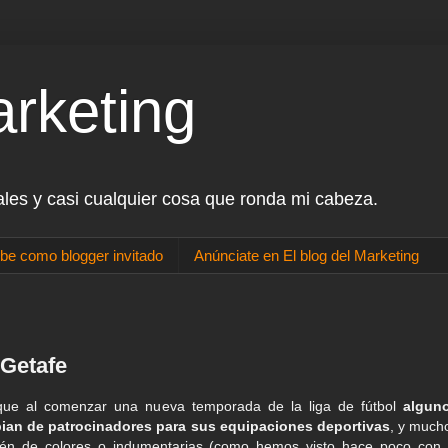
arketing
ales y casi cualquier cosa que ronda mi cabeza.
be como blogger invitado
Anúnciate en El blog del Marketing
 Getafe
que al comenzar una nueva temporada de la liga de fútbol
algun
ian de patrocinadores para sus equipaciones deportivas
, y much
ién de colores o indumentarias (como hemos visto hace poco con 