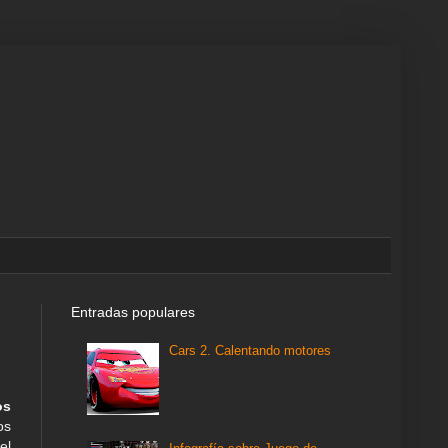
Entradas populares
Cars 2. Calentando motores
os
os
el