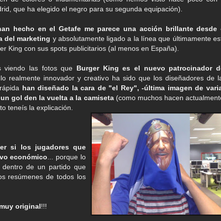
drid, que ha elegido el negro para su segunda equipación).
han hecho en el Getafe me parece una acción brillante desde 
a del marketing
y absolutamente ligado a la línea que últimamente es
er King con sus spots publicitarios (al menos en España).
s viendo las fotos que
Burger King es el nuevo patrocinador d
lo realmente innovador y creativo ha sido que los diseñadores de l
 rápida
han diseñado la cara de "el Rey", -última imagen de vari
 gol den la vuelta a la camiseta
(como muchos hacen actualment
o teneís la explicación.
er si los jugadores que
tivo económico
... porque lo
 dentro de un partido que
os resúmenes de todos los
muy original
!!!