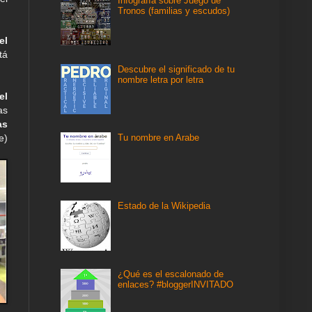
Infografía sobre Juego de
Tronos (familias y escudos)
el
tá
Descubre el significado de tu
nombre letra por letra
el
as
as
Tu nombre en Arabe
e)
Estado de la Wikipedia
¿Qué es el escalonado de
enlaces? #bloggerINVITADO