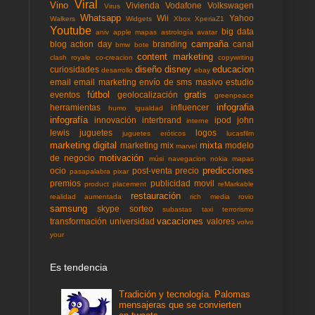
Viral
Vino
Vivienda
Vodafone
Volkswagen
Virus
Whatsapp
Wii
Yahoo
Walkers
Widgets
Xbox
XperiaZ1
Youtube
big data
aniv
apple mapas
astrología
avatar
campaña
blog action day
branding
canal
bmw
bote
content marketing
clash royale
co-creacion
copywriting
diseño
disney
educacion
curiosidades
desarrollo
ebay
email
email marketing
envío de sms masivo
estudio
fútbol
gratis
eventos
geolocalización
greenpeace
infografia
herramientas
influencer
humo
igualdad
infografía
innovación
interbrand
ipod
john
interne
lewis
juguetes
logos
juguetes eróticos
lucasfilm
marketing digital
mixta
marketing mix
modelo
marvel
motivación
de negocio
músi
navegacion
nokia mapas
predicciones
ocio
post-venta
precio
pasapalabra
pixar
premios
publicidad movil
product placement
reMarkable
restauración
realidad aumentada
rich media
rovio
samsung
skype
sorteo
subastas
taxi
terrorismo
vacaciones
transformación
universidad
valores
volvo
your
Es tendencia
Tradición y tecnología. Palomas
mensajeras que se convierten