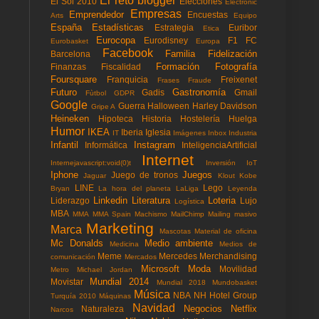
El reto blogger
El Sol 2010
Elecciones
Electronic
Empresas
Emprendedor
Encuestas
Arts
Equipo
España
Estadísticas
Estrategia
Euribor
Etica
Eurocopa
Eurodisney
F1
FC
Eurobasket
Europa
Facebook
Familia
Fidelización
Barcelona
Formación
Fotografía
Finanzas
Fiscalidad
Foursquare
Franquicia
Freixenet
Frases
Fraude
Futuro
Gastronomía
Gadis
Gmail
Fùtbol
GDPR
Google
Guerra
Halloween
Harley Davidson
Gripe A
Heineken
Hipoteca
Historia
Hostelería
Huelga
Humor
IKEA
Iberia
Iglesia
IT
Imágenes
Inbox
Industria
Infantil
Instagram
Informática
InteligenciaArtificial
Internet
Internejavascript:void(0)t
Inversión
IoT
Iphone
Juegos
Juego de tronos
Jaguar
Klout
Kobe
LINE
Lego
Bryan
La hora del planeta
LaLiga
Leyenda
Linkedin
Literatura
Loteria
Liderazgo
Lujo
Logística
MBA
MMA
MMA Spain
Machismo
MailChimp
Mailing masivo
Marketing
Marca
Mascotas
Material de oficina
Mc Donalds
Medio ambiente
Medicina
Medios de
Meme
Mercedes
Merchandising
comunicación
Mercados
Microsoft
Moda
Movilidad
Metro
Michael Jordan
Mundial 2014
Movistar
Mundial 2018
Mundobasket
Música
NBA
NH Hotel Group
Turquía 2010
Máquinas
Navidad
Negocios
Netflix
Naturaleza
Narcos