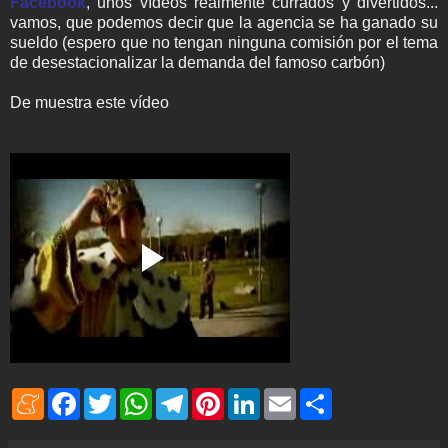
Facebook
, unos vídeos realmente currados y divertidos...
vamos, que podemos decir que la agencia se ha ganado su
sueldo (espero que no tengan ninguna comisión por el tema
de desestacionalizar la demanda del famoso carbón)
De muestra este vídeo
M
F
T
W
T
P
L
E
S
e
a
w
h
e
i
i
m
h
n
c
i
a
l
n
n
a
a
e
e
t
t
e
t
k
i
r