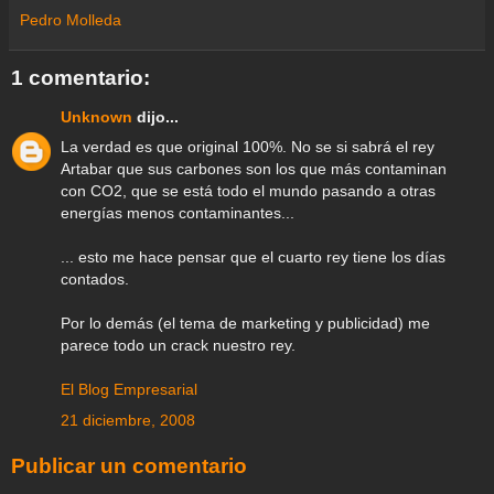
a
b
t
s
g
e
e
l
e
Pedro Molleda
m
o
e
A
r
r
d
e
o
r
p
a
e
I
k
p
m
s
n
1 comentario:
t
Unknown
dijo...
La verdad es que original 100%. No se si sabrá el rey
Artabar que sus carbones son los que más contaminan
con CO2, que se está todo el mundo pasando a otras
energías menos contaminantes...
... esto me hace pensar que el cuarto rey tiene los días
contados.
Por lo demás (el tema de marketing y publicidad) me
parece todo un crack nuestro rey.
El Blog Empresarial
21 diciembre, 2008
Publicar un comentario