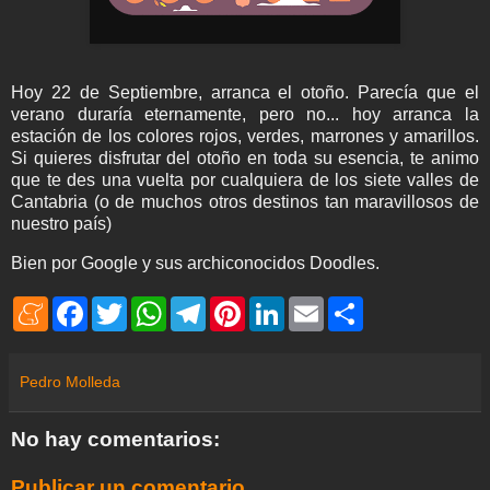
Hoy 22 de Septiembre, arranca el otoño. Parecía que el
verano duraría eternamente, pero no... hoy arranca la
estación de los colores rojos, verdes, marrones y amarillos.
Si quieres disfrutar del otoño en toda su esencia, te animo
que te des una vuelta por cualquiera de los siete valles de
Cantabria (o de muchos otros destinos tan maravillosos de
nuestro país)
Bien por Google y sus archiconocidos Doodles.
M
F
T
W
T
P
L
E
S
e
a
w
h
e
i
i
m
h
n
c
i
a
l
n
n
a
a
e
e
t
t
e
t
k
i
r
a
b
t
s
g
e
e
l
e
Pedro Molleda
m
o
e
A
r
r
d
e
o
r
p
a
e
I
k
p
m
s
n
No hay comentarios:
t
Publicar un comentario