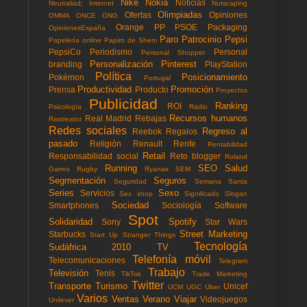
Nike
Nokia
Noticias
Neutraliad; Internet
Nutscaping
Olimpiadas
Ofertas
Opiniones
OMMA
ONCE
ONG
Orange
PP
PSOE
Packaging
OpinionesEspaña
Paro
Patrocinio
Pepsi
Papelería online
Papiro de Shem
PepsiCo
Periodismo
Personal
Personal Shopper
Personalización
Pinterest
branding
PlayStation
Política
Posicionamiento
Pokémon
Portugal
Productividad
Promoción
Prensa
Producto
Proyectos
Publicidad
Ranking
ROI
Psicología
Radio
Recursos humanos
Real Madrid
Rebajas
Rastreator
Redes sociales
Regreso al
Reebok
Regalos
pasado
Religión
Renault
Renfe
Rentabilidad
Retail
Responsabilidad social
Reto blogger
Roland
Running
SEO
Salud
Garros
Rugby
Ryanair
SEM
Segmentación
Seguros
Seguridad
Semana Santa
Series
Sexo
Servicios
Sex shop
Significado
Slogan
Sociedad
Smartphones
Sociología
Software
Spot
Solidaridad
Spotify
Sony
Star Wars
Street Marketing
Starbucks
Start Up
Stranger Things
Tecnología
Sudáfrica 2010
TV
Telefonía móvil
Telecomunicaciones
Telegram
Trabajo
Televisión
Tenis
TikTok
Trade Marketing
Twitter
Transporte
Turismo
Unicef
UCM
UGC
Uber
Varios
Ventas
Verano
Viajar
Videojuegos
Unilever