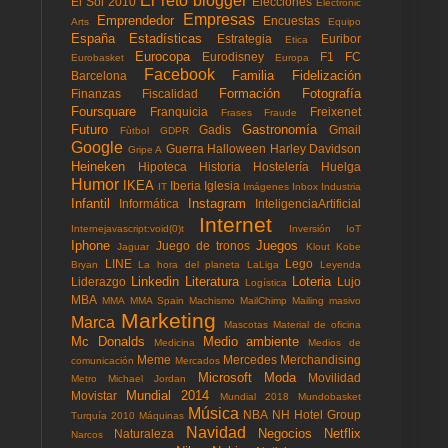
El reto blogger
El Sol 2010
Elecciones
Electronic
Empresas
Emprendedor
Encuestas
Arts
Equipo
España
Estadísticas
Estrategia
Euribor
Etica
Eurocopa
Eurodisney
F1
FC
Eurobasket
Europa
Facebook
Familia
Fidelización
Barcelona
Formación
Fotografía
Finanzas
Fiscalidad
Foursquare
Franquicia
Freixenet
Frases
Fraude
Futuro
Gastronomía
Gadis
Gmail
Fùtbol
GDPR
Google
Guerra
Halloween
Harley Davidson
Gripe A
Heineken
Hipoteca
Historia
Hostelería
Huelga
Humor
IKEA
Iberia
Iglesia
IT
Imágenes
Inbox
Industria
Infantil
Instagram
Informática
InteligenciaArtificial
Internet
Internejavascript:void(0)t
Inversión
IoT
Iphone
Juegos
Juego de tronos
Jaguar
Klout
Kobe
LINE
Lego
Bryan
La hora del planeta
LaLiga
Leyenda
Linkedin
Literatura
Loteria
Liderazgo
Lujo
Logística
MBA
MMA
MMA Spain
Machismo
MailChimp
Mailing masivo
Marketing
Marca
Mascotas
Material de oficina
Mc Donalds
Medio ambiente
Medicina
Medios de
Meme
Mercedes
Merchandising
comunicación
Mercados
Microsoft
Moda
Movilidad
Metro
Michael Jordan
Mundial 2014
Movistar
Mundial 2018
Mundobasket
Música
NBA
NH Hotel Group
Turquía 2010
Máquinas
Navidad
Negocios
Netflix
Naturaleza
Narcos