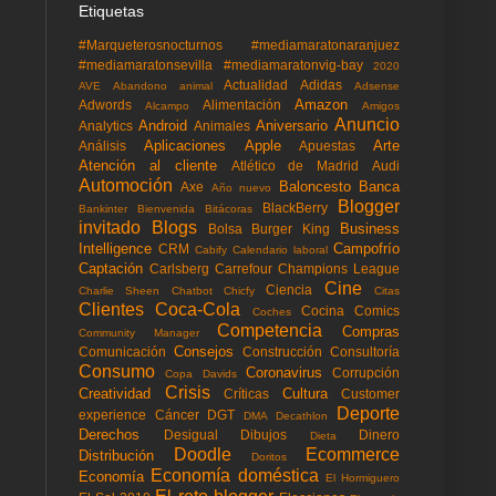
Etiquetas
#Marqueterosnocturnos
#mediamaratonaranjuez
#mediamaratonsevilla
#mediamaratonvig-bay
2020
Actualidad
Adidas
AVE
Abandono animal
Adsense
Amazon
Adwords
Alimentación
Alcampo
Amigos
Anuncio
Android
Aniversario
Analytics
Animales
Aplicaciones
Apple
Arte
Análisis
Apuestas
Atención al cliente
Atlético de Madrid
Audi
Automoción
Baloncesto
Banca
Axe
Año nuevo
Blogger
BlackBerry
Bankinter
Bienvenida
Bitácoras
invitado
Blogs
Business
Bolsa
Burger King
Intelligence
Campofrío
CRM
Cabify
Calendario laboral
Captación
Carlsberg
Carrefour
Champions League
Cine
Ciencia
Charlie Sheen
Chatbot
Chicfy
Citas
Clientes
Coca-Cola
Cocina
Comics
Coches
Competencia
Compras
Community Manager
Consejos
Comunicación
Construcción
Consultoría
Consumo
Coronavirus
Corrupción
Copa Davids
Crisis
Creatividad
Cultura
Críticas
Customer
Deporte
experience
Cáncer
DGT
DMA
Decathlon
Derechos
Desigual
Dibujos
Dinero
Dieta
Doodle
Ecommerce
Distribución
Doritos
Economía doméstica
Economía
El Hormiguero