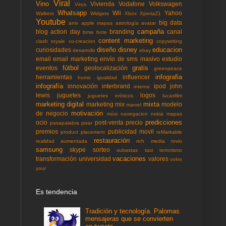
Viral
Vino
Vivienda
Vodafone
Volkswagen
Virus
Whatsapp
Wii
Yahoo
Walkers
Widgets
Xbox
XperiaZ1
Youtube
big data
aniv
apple mapas
astrología
avatar
campaña
blog action day
branding
canal
bmw
bote
content marketing
clash royale
co-creacion
copywriting
diseño
disney
educacion
curiosidades
desarrollo
ebay
email
email marketing
envío de sms masivo
estudio
fútbol
gratis
eventos
geolocalización
greenpeace
infografia
herramientas
influencer
humo
igualdad
infografía
innovación
interbrand
ipod
john
interne
lewis
juguetes
logos
juguetes eróticos
lucasfilm
marketing digital
mixta
marketing mix
modelo
marvel
motivación
de negocio
músi
navegacion
nokia mapas
predicciones
ocio
post-venta
precio
pasapalabra
pixar
premios
publicidad movil
product placement
reMarkable
restauración
realidad aumentada
rich media
rovio
samsung
skype
sorteo
subastas
taxi
terrorismo
vacaciones
transformación
universidad
valores
volvo
your
Es tendencia
Tradición y tecnología. Palomas
mensajeras que se convierten