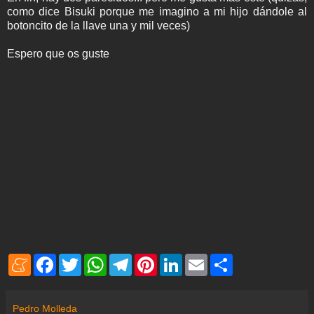
como dice Bisuki porque me imagino a mi hijo dándole al
botoncito de la llave una y mil veces)
Espero que os guste
M
F
T
W
T
P
L
E
S
e
a
w
h
e
i
i
m
h
n
c
i
a
l
n
n
a
a
e
e
t
t
e
t
k
i
r
a
b
t
s
g
e
e
l
e
Pedro Molleda