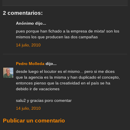
m
o
e
A
r
r
d
e
o
r
p
a
e
I
k
p
m
s
n
2 comentarios:
t
Anónimo dijo...
pues porque han fichado a la empresa de mixta! son los
mismos los que producen las dos campañas
14 julio, 2010
Pedro Molleda
dijo...
desde luego el locutor es el mismo... pero si me dices
que la agencia es la misma y han duplicado el concepto,
entonces pienso que la creatividad en el país se ha
debido ir de vacaciones
salu2 y gracias poro comentar
14 julio, 2010
Publicar un comentario