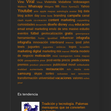
Viral
Vino
Vivienda
Vodafone
Volkswagen
Virus
Whatsapp
Wii
Yahoo
Walkers
Widgets
Xbox
XperiaZ1
Youtube
big data
aniv
apple mapas
astrología
avatar
campaña
blog action day
branding
canal
bmw
bote
content marketing
clash royale
co-creacion
copywriting
diseño
disney
educacion
curiosidades
desarrollo
ebay
email
email marketing
envío de sms masivo
estudio
fútbol
gratis
eventos
geolocalización
greenpeace
infografia
herramientas
influencer
humo
igualdad
infografía
innovación
interbrand
ipod
john
interne
lewis
juguetes
logos
juguetes eróticos
lucasfilm
marketing digital
mixta
marketing mix
modelo
marvel
motivación
de negocio
músi
navegacion
nokia mapas
predicciones
ocio
post-venta
precio
pasapalabra
pixar
premios
publicidad movil
product placement
reMarkable
restauración
realidad aumentada
rich media
rovio
samsung
skype
sorteo
subastas
taxi
terrorismo
vacaciones
transformación
universidad
valores
volvo
your
Es tendencia
Tradición y tecnología. Palomas
mensajeras que se convierten