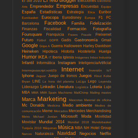
El reto blogger
El Sol 2010
Elecciones
Electronic
Empresas
Emprendedor
Encuestas
Arts
Equipo
España
Estadísticas
Estrategia
Euribor
Etica
Eurocopa
Eurodisney
F1
FC
Eurobasket
Europa
Facebook
Familia
Fidelización
Barcelona
Formación
Fotografía
Finanzas
Fiscalidad
Foursquare
Franquicia
Freixenet
Frases
Fraude
Futuro
Gastronomía
Gadis
Gmail
Fùtbol
GDPR
Google
Guerra
Halloween
Harley Davidson
Gripe A
Heineken
Hipoteca
Historia
Hostelería
Huelga
Humor
IKEA
Iberia
Iglesia
IT
Imágenes
Inbox
Industria
Infantil
Instagram
Informática
InteligenciaArtificial
Internet
Internejavascript:void(0)t
Inversión
IoT
Iphone
Juegos
Juego de tronos
Jaguar
Klout
Kobe
LINE
Lego
Bryan
La hora del planeta
LaLiga
Leyenda
Linkedin
Literatura
Loteria
Liderazgo
Lujo
Logística
MBA
MMA
MMA Spain
Machismo
MailChimp
Mailing masivo
Marketing
Marca
Mascotas
Material de oficina
Mc Donalds
Medio ambiente
Medicina
Medios de
Meme
Mercedes
Merchandising
comunicación
Mercados
Microsoft
Moda
Movilidad
Metro
Michael Jordan
Mundial 2014
Movistar
Mundial 2018
Mundobasket
Música
NBA
NH Hotel Group
Turquía 2010
Máquinas
Navidad
Negocios
Netflix
Naturaleza
Narcos