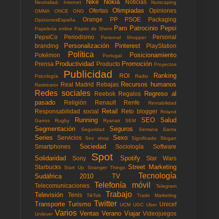
Nike
Nokia
Noticias
Neutraliad; Internet
Nutscaping
Olimpiadas
Ofertas
Opiniones
OMMA
ONCE
ONG
Orange
PP
PSOE
Packaging
OpinionesEspaña
Paro
Patrocinio
Pepsi
Papelería online
Papiro de Shem
PepsiCo
Periodismo
Personal
Personal Shopper
Personalización
Pinterest
branding
PlayStation
Política
Posicionamiento
Pokémon
Portugal
Productividad
Promoción
Prensa
Producto
Proyectos
Publicidad
Ranking
ROI
Psicología
Radio
Recursos humanos
Real Madrid
Rebajas
Rastreator
Redes sociales
Regreso al
Reebok
Regalos
pasado
Religión
Renault
Renfe
Rentabilidad
Retail
Responsabilidad social
Reto blogger
Roland
Running
SEO
Salud
Garros
Rugby
Ryanair
SEM
Segmentación
Seguros
Seguridad
Semana Santa
Series
Sexo
Servicios
Sex shop
Significado
Slogan
Sociedad
Smartphones
Sociología
Software
Spot
Solidaridad
Spotify
Sony
Star Wars
Street Marketing
Starbucks
Start Up
Stranger Things
Tecnología
Sudáfrica 2010
TV
Telefonía móvil
Telecomunicaciones
Telegram
Trabajo
Televisión
Tenis
TikTok
Trade Marketing
Twitter
Transporte
Turismo
Unicef
UCM
UGC
Uber
Varios
Ventas
Verano
Viajar
Videojuegos
Unilever