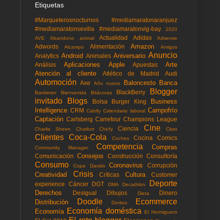
Etiquetas
#Marqueterosnocturnos
#mediamaratonaranjuez
#mediamaratonsevilla
#mediamaratonvig-bay
2020
Actualidad
Adidas
AVE
Abandono animal
Adsense
Amazon
Adwords
Alimentación
Alcampo
Amigos
Anuncio
Android
Aniversario
Analytics
Animales
Aplicaciones
Apple
Arte
Análisis
Apuestas
Atención al cliente
Atlético de Madrid
Audi
Automoción
Baloncesto
Banca
Axe
Año nuevo
Blogger
BlackBerry
Bankinter
Bienvenida
Bitácoras
invitado
Blogs
Business
Bolsa
Burger King
Intelligence
Campofrío
CRM
Cabify
Calendario laboral
Captación
Carlsberg
Carrefour
Champions League
Cine
Ciencia
Charlie Sheen
Chatbot
Chicfy
Citas
Clientes
Coca-Cola
Cocina
Comics
Coches
Competencia
Compras
Community Manager
Consejos
Comunicación
Construcción
Consultoría
Consumo
Coronavirus
Corrupción
Copa Davids
Crisis
Creatividad
Cultura
Críticas
Customer
Deporte
experience
Cáncer
DGT
DMA
Decathlon
Derechos
Desigual
Dibujos
Dinero
Dieta
Doodle
Ecommerce
Distribución
Doritos
Economía doméstica
Economía
El Hormiguero