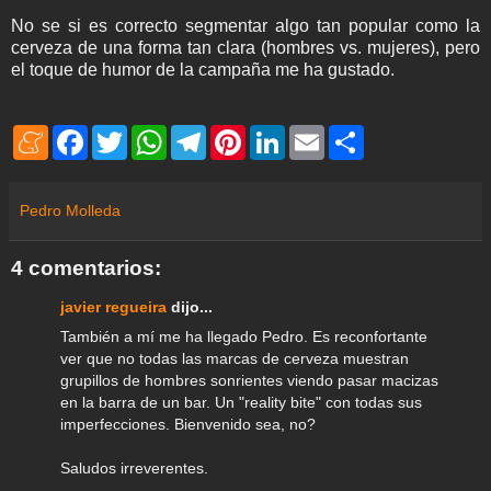
No se si es correcto segmentar algo tan popular como la
cerveza de una forma tan clara (hombres vs. mujeres), pero
el toque de humor de la campaña me ha gustado.
M
F
T
W
T
P
L
E
S
e
a
w
h
e
i
i
m
h
n
c
i
a
l
n
n
a
a
e
e
t
t
e
t
k
i
r
a
b
t
s
g
e
e
l
e
Pedro Molleda
m
o
e
A
r
r
d
e
o
r
p
a
e
I
k
p
m
s
n
4 comentarios:
t
javier regueira
dijo...
También a mí me ha llegado Pedro. Es reconfortante
ver que no todas las marcas de cerveza muestran
grupillos de hombres sonrientes viendo pasar macizas
en la barra de un bar. Un "reality bite" con todas sus
imperfecciones. Bienvenido sea, no?
Saludos irreverentes.