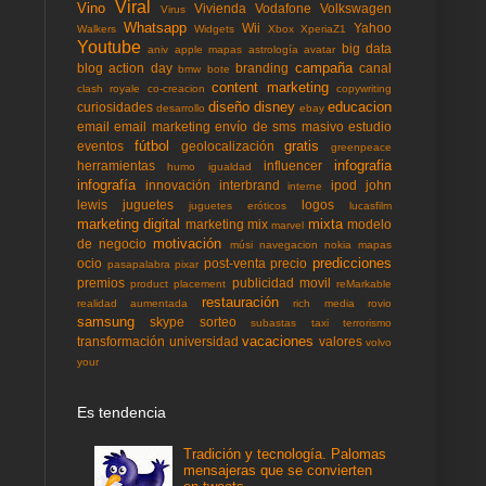
Viral
Vino
Vivienda
Vodafone
Volkswagen
Virus
Whatsapp
Wii
Yahoo
Walkers
Widgets
Xbox
XperiaZ1
Youtube
big data
aniv
apple mapas
astrología
avatar
campaña
blog action day
branding
canal
bmw
bote
content marketing
clash royale
co-creacion
copywriting
diseño
disney
educacion
curiosidades
desarrollo
ebay
email
email marketing
envío de sms masivo
estudio
fútbol
gratis
eventos
geolocalización
greenpeace
infografia
herramientas
influencer
humo
igualdad
infografía
innovación
interbrand
ipod
john
interne
lewis
juguetes
logos
juguetes eróticos
lucasfilm
marketing digital
mixta
marketing mix
modelo
marvel
motivación
de negocio
músi
navegacion
nokia mapas
predicciones
ocio
post-venta
precio
pasapalabra
pixar
premios
publicidad movil
product placement
reMarkable
restauración
realidad aumentada
rich media
rovio
samsung
skype
sorteo
subastas
taxi
terrorismo
vacaciones
transformación
universidad
valores
volvo
your
Es tendencia
Tradición y tecnología. Palomas
mensajeras que se convierten