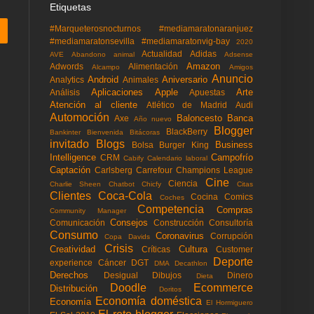
Etiquetas
#Marqueterosnocturnos
#mediamaratonaranjuez
#mediamaratonsevilla
#mediamaratonvig-bay
2020
Actualidad
Adidas
AVE
Abandono animal
Adsense
Amazon
Adwords
Alimentación
Alcampo
Amigos
Anuncio
Android
Aniversario
Analytics
Animales
Aplicaciones
Apple
Arte
Análisis
Apuestas
Atención al cliente
Atlético de Madrid
Audi
Automoción
Baloncesto
Banca
Axe
Año nuevo
Blogger
BlackBerry
Bankinter
Bienvenida
Bitácoras
invitado
Blogs
Business
Bolsa
Burger King
Intelligence
Campofrío
CRM
Cabify
Calendario laboral
Captación
Carlsberg
Carrefour
Champions League
Cine
Ciencia
Charlie Sheen
Chatbot
Chicfy
Citas
Clientes
Coca-Cola
Cocina
Comics
Coches
Competencia
Compras
Community Manager
Consejos
Comunicación
Construcción
Consultoría
Consumo
Coronavirus
Corrupción
Copa Davids
Crisis
Creatividad
Cultura
Críticas
Customer
Deporte
experience
Cáncer
DGT
DMA
Decathlon
Derechos
Desigual
Dibujos
Dinero
Dieta
Doodle
Ecommerce
Distribución
Doritos
Economía doméstica
Economía
El Hormiguero