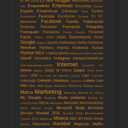
El reto blogger
El Sol 2010
Elecciones
Electronic
Empresas
Emprendedor
Encuestas
Arts
Equipo
España
Estadísticas
Estrategia
Euribor
Etica
Eurocopa
Eurodisney
F1
FC
Eurobasket
Europa
Facebook
Familia
Fidelización
Barcelona
Formación
Fotografía
Finanzas
Fiscalidad
Foursquare
Franquicia
Freixenet
Frases
Fraude
Futuro
Gastronomía
Gadis
Gmail
Fùtbol
GDPR
Google
Guerra
Halloween
Harley Davidson
Gripe A
Heineken
Hipoteca
Historia
Hostelería
Huelga
Humor
IKEA
Iberia
Iglesia
IT
Imágenes
Inbox
Industria
Infantil
Instagram
Informática
InteligenciaArtificial
Internet
Internejavascript:void(0)t
Inversión
IoT
Iphone
Juegos
Juego de tronos
Jaguar
Klout
Kobe
LINE
Lego
Bryan
La hora del planeta
LaLiga
Leyenda
Linkedin
Literatura
Loteria
Liderazgo
Lujo
Logística
MBA
MMA
MMA Spain
Machismo
MailChimp
Mailing masivo
Marketing
Marca
Mascotas
Material de oficina
Mc Donalds
Medio ambiente
Medicina
Medios de
Meme
Mercedes
Merchandising
comunicación
Mercados
Microsoft
Moda
Movilidad
Metro
Michael Jordan
Mundial 2014
Movistar
Mundial 2018
Mundobasket
Música
NBA
NH Hotel Group
Turquía 2010
Máquinas
Navidad
Negocios
Netflix
Naturaleza
Narcos