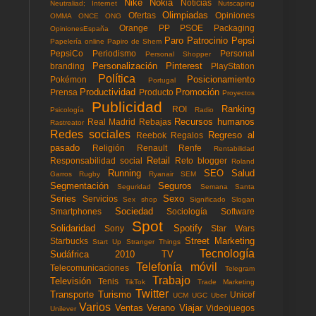
Nike
Nokia
Noticias
Neutraliad; Internet
Nutscaping
Olimpiadas
Ofertas
Opiniones
OMMA
ONCE
ONG
Orange
PP
PSOE
Packaging
OpinionesEspaña
Paro
Patrocinio
Pepsi
Papelería online
Papiro de Shem
PepsiCo
Periodismo
Personal
Personal Shopper
Personalización
Pinterest
branding
PlayStation
Política
Posicionamiento
Pokémon
Portugal
Productividad
Promoción
Prensa
Producto
Proyectos
Publicidad
Ranking
ROI
Psicología
Radio
Recursos humanos
Real Madrid
Rebajas
Rastreator
Redes sociales
Regreso al
Reebok
Regalos
pasado
Religión
Renault
Renfe
Rentabilidad
Retail
Responsabilidad social
Reto blogger
Roland
Running
SEO
Salud
Garros
Rugby
Ryanair
SEM
Segmentación
Seguros
Seguridad
Semana Santa
Series
Sexo
Servicios
Sex shop
Significado
Slogan
Sociedad
Smartphones
Sociología
Software
Spot
Solidaridad
Spotify
Sony
Star Wars
Street Marketing
Starbucks
Start Up
Stranger Things
Tecnología
Sudáfrica 2010
TV
Telefonía móvil
Telecomunicaciones
Telegram
Trabajo
Televisión
Tenis
TikTok
Trade Marketing
Twitter
Transporte
Turismo
Unicef
UCM
UGC
Uber
Varios
Ventas
Verano
Viajar
Videojuegos
Unilever