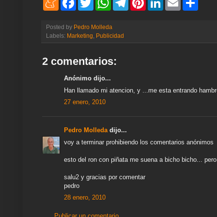
e
a
w
h
e
i
i
m
h
n
c
i
a
l
n
n
a
a
e
e
t
t
e
t
k
i
r
Posted by
Pedro Molleda
a
b
t
s
g
e
e
l
e
Labels:
Marketing
,
Publicidad
m
o
e
A
r
r
d
e
o
r
p
a
e
I
k
p
m
s
n
2 comentarios:
t
Anónimo dijo...
Han llamado mi atencion, y ...me esta entrando hambr
27 enero, 2010
Pedro Molleda
dijo...
voy a terminar prohibiendo los comentarios anónimos
esto del ron con piñata me suena a bicho bicho... per
salu2 y gracias por comentar
pedro
28 enero, 2010
Publicar un comentario